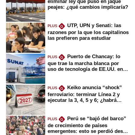
eliminar ley que puso en jaque
peajes: ¿qué cambios implicaría?
UTP, UPN y Senati: las
PLUS
G
razones por la que los capitalinos
las prefieren para estudiar
Puerto de Chancay: lo
PLUS
G
que trae la marcha blanca por
uso de tecnología de EE.UU. en
mercancías
Keiko anuncia “shock”
PLUS
G
ferroviario: terminar Línea 2 y
ejecutar la 3, 4, 5 y 6; ¿habrá
avances?
Perú se “bajó del barco”
PLUS
G
de crecimiento de países
emergentes: esto se perdió desde