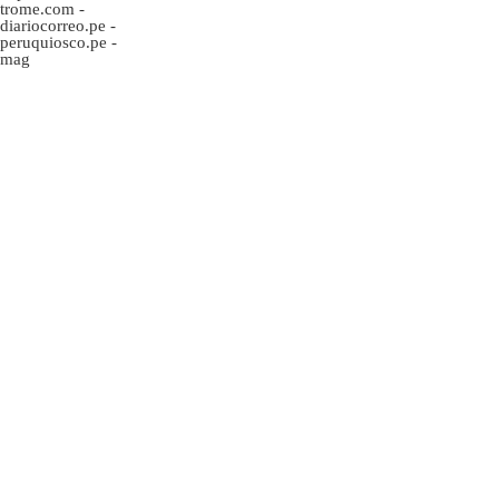
trome.com
-
diariocorreo.pe
-
peruquiosco.pe
-
mag