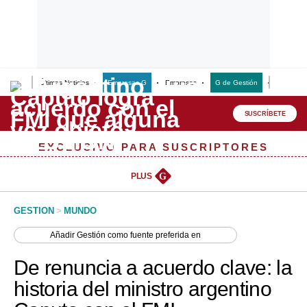
Últimas Noticias
Empresas G
Empresas
G de Gestión
Finanzas
Lo último
Peru Quiosco
SUSCRÍBETE
Portada
EXCLUSIVO PARA SUSCRIPTORES
Empresas
PLUS
G
Management & Empleo
GESTION
>
MUNDO
Economía
Añadir
Gestión
como fuente preferida en
Mercados
De renuncia a acuerdo clave: la
Perú
historia del ministro argentino
Política