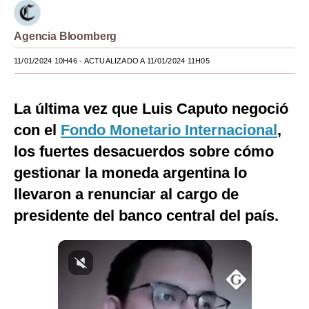
Moda
Agencia Bloomberg
Estilos
11/01/2024 10H46
- ACTUALIZADO A 11/01/2024 11H05
Mundo
EEUU
La última vez que Luis Caputo negoció
con el
Fondo Monetario Internacional
,
México
los fuertes desacuerdos sobre cómo
España
gestionar la moneda argentina lo
Internacional
llevaron a renunciar al cargo de
presidente del banco central del país.
Tecnología
Club del Suscriptor
Mix
G de Gestión