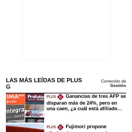
LAS MÁS LEÍDAS DE PLUS
Contenido de
G
Gestión
Ganancias de tres AFP se
PLUS
G
disparan más de 24%, pero en
una caen, ¿a cuál está afiliado
usted?
Fujimori propone
PLUS
G