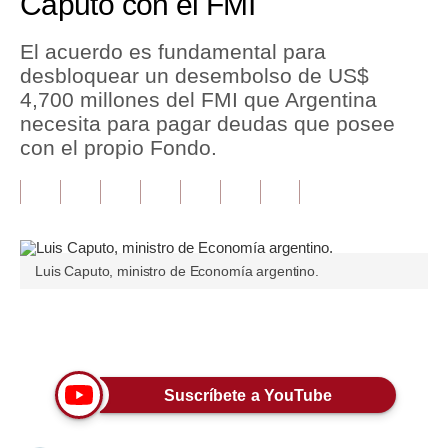
Caputo con el FMI
Tu Dinero
El acuerdo es fundamental para
desbloquear un desembolso de US$
Finanzas Personales
4,700 millones del FMI que Argentina
Inmobiliarias
necesita para pagar deudas que posee
con el propio Fondo.
Plus G
Opinión
Editorial
Luis Caputo, ministro de Economía argentino.
Pregunta de hoy
Blogs
Únete a nuestro canal
Tendencias
Suscríbete a YouTube
Lujo
Viajes