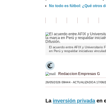
No todo es fútbol: ¿Qué otros d
Finanzas Personales
Inmobiliarias
Plus G
Opinión
Editorial
El acuerdo entre AFIX y Universitario 
en Perú y respaldar iniciativas vinculad
Pregunta de hoy
Blogs
Tendencias
Redaccion Empresas G
Lujo
26/05/2026 09H44
- ACTUALIZADO A 17/06/
Viajes
La
inversión privada
en e
Moda