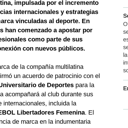
tina, impulsada por el incremento
ias internacionales y estrategias
S
arca vinculadas al deporte. En
O
as han comenzado a apostar por
s
fesionales como parte de sus
e
s
onexión con nuevos públicos.
la
in
arca de la compañía multilatina
so
irmó un acuerdo de patrocinio con el
Universitario de Deportes
para la
E
a acompañará al club durante sus
internacionales, incluida la
OL Libertadores Femenina
. El
cia de marca en la indumentaria