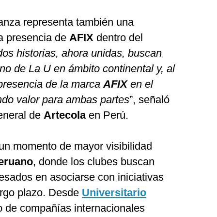
ianza representa también una
la presencia de
AFIX
dentro del
dos historias, ahora unidas, buscan
ino de La U en ámbito continental y, al
 presencia de la marca
AFIX
en el
do valor para ambas partes
”, señaló
general de
Artecola
en Perú.
un momento de mayor visibilidad
peruano
, donde los clubes buscan
resados en asociarse con iniciativas
largo plazo. Desde
Universitario
o de compañías internacionales