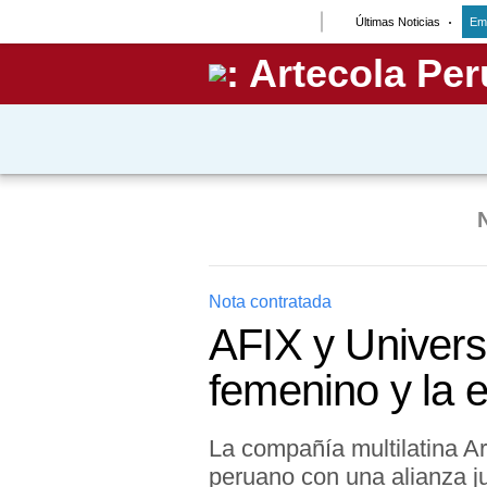
Últimas Noticias
Em
Lo último
Peru Quiosco
Portada
Empresas
Management & Empleo
Economía
Nota contratada
AFIX y Universi
Mercados
femenino y la 
Perú
Política
La compañía multilatina Ar
peruano con una alianza ju
Tu Dinero