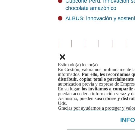
Cupcoffe Perú: Innovación s
chocolate amazónico
ALBUS: innovación y sostenib
Estimado(a) lector(a)
En Gestión, valoramos profundamente la 
informados.
Por ello, les recordamos q
distribuir, copiar total o parcialmente
autorizacion previa y expresa de Empre
En su lugar,
los invitamos a compartir 
puedan acceder a información veraz y de 
Asimismo, pueden
suscribirse y disfru
Uds.
Gracias por ayudarnos a proteger y valor
INF