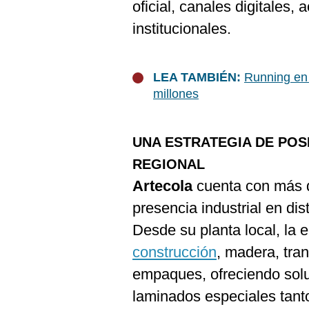
oficial, canales digitales
Podcast
institucionales.
Gestión TV
Videos
LEA TAMBIÉN:
Running en 
Fotogalerías
millones
UNA ESTRATEGIA DE POS
gestion.pe
REGIONAL
¿quiénes
Artecola
cuenta con más 
Somos?
presencia industrial en di
Términos
Y
Desde su planta local, la
Condiciones
construcción
, madera, tran
Política
De
empaques, ofreciendo solu
Privacidad
laminados especiales tanto
Politica