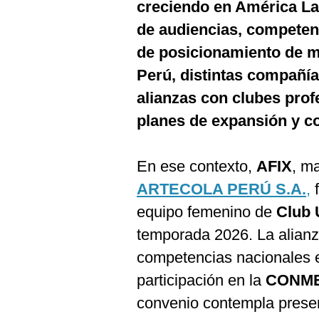
creciendo en América La
Estilos
de audiencias, competenc
Mundo
de posicionamiento de m
EEUU
Perú, distintas compañí
alianzas con clubes pro
México
planes de expansión y c
España
Internacional
En ese contexto,
AFIX
, m
Tecnología
ARTECOLA PERÚ S.A.
,
f
equipo femenino de
Club 
Club del Suscriptor
temporada 2026. La alianz
Mix
competencias nacionales e 
G de Gestión
participación en la
CONMEB
Notas Contratadas
convenio contempla presen