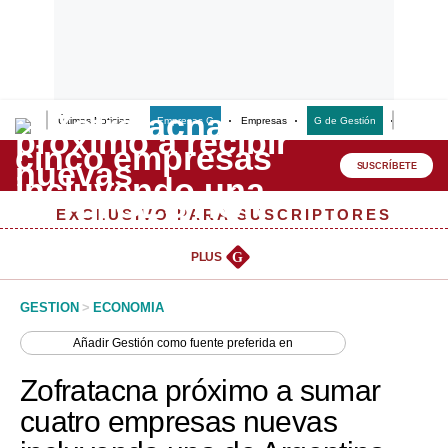
Últimas Noticias
Empresas G
Empresas
G de Gestión
Finanzas
Lo último
Peru Quiosco
SUSCRÍBETE
Portada
EXCLUSIVO PARA SUSCRIPTORES
Empresas
PLUS
G
Management & Empleo
GESTION
>
ECONOMIA
Economía
Añadir
Gestión
como fuente preferida en
Mercados
Zofratacna próximo a sumar
Perú
cuatro empresas nuevas
Política