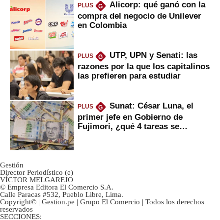
Alicorp: qué ganó con la
PLUS
G
compra del negocio de Unilever
en Colombia
UTP, UPN y Senati: las
PLUS
G
razones por la que los capitalinos
las prefieren para estudiar
Sunat: César Luna, el
PLUS
G
primer jefe en Gobierno de
Fujimori, ¿qué 4 tareas se
marcan urgentes?
Gestión
Director Periodístico (e)
VÍCTOR MELGAREJO
© Empresa Editora El Comercio S.A.
Calle Paracas #532, Pueblo Libre, Lima.
Copyright© | Gestion.pe | Grupo El Comercio | Todos los derechos
reservados
SECCIONES: