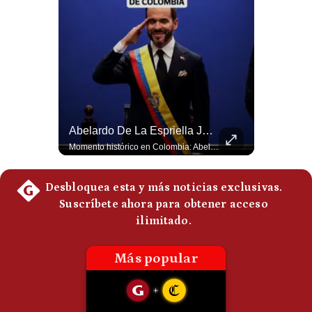
Politica
De
Cookies
Preguntas
Frecuentes
Abelardo De La Espriella Se Reúne Con Javier Milei En Cali | Gestión Mundo
Abelardo De La Espriella Juramenta Como Nuevo Presidente | Gestión Mundo
El presidente electo de Colombia, Abelardo de la Espriella, sostuvo una reunión bilateral en Cali con el mandatario argentino Javier Milei. El encuentro se dio pocas horas antes de la ceremonia de investidura presidencial para el periodo 2026-2030, marcando el inicio de una nueva alianza estratégica regional. #DeLaEspriella #JavierMilei #Colombia #Argentina #PoliticaLatina #Shorts 👉 Suscríbete y activa la campana para no perderte nuestro análisis diario. 🌎 Síguenos en nuestras redes sociales: 📌 Web oficial: https://gestion.pe/mundo/ 📌 LinkedIn: http://bit.ly/3HYIET0 📌 X (Twitter): http://bit.ly/4noZtX9 📌 TikTok: http://bit.ly/4evB6TO
Momento histórico en Colombia: Abelardo de la Espriella prestó juramento y recibió la banda presidencial en la Arena USC de Cali, convirtiéndose oficialmente en el nuevo Presidente de la República para el periodo 2026-2030. Por primera vez en la historia reciente del país, la investidura presidencial se celebró fuera de Bogotá. ¿Qué opinas del inicio de este nuevo mandato constitucional? #DeLaEspriella #Colombia #PosesionPresidencial #Cali #Shorts 👉 Suscríbete y activa la campana para no perderte nuestro análisis diario. 🌎 Síguenos en nuestras redes sociales: 📌 Web oficial: https://gestion.pe/mundo/ 📌 LinkedIn: http://bit.ly/3HYIET0 📌 X (Twitter): http://bit.ly/4noZtX9 📌 TikTok: http://bit.ly/4evB6TO