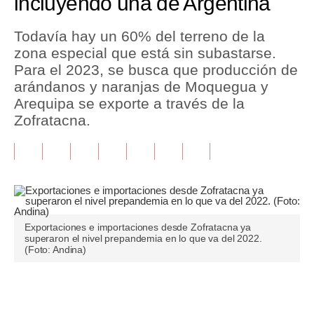
incluyendo una de Argentina
Tu Dinero
Todavía hay un 60% del terreno de la
zona especial que está sin subastarse.
Finanzas Personales
Para el 2023, se busca que producción de
Inmobiliarias
arándanos y naranjas de Moquegua y
Arequipa se exporte a través de la
Plus G
Zofratacna.
Opinión
Editorial
Pregunta de hoy
Blogs
Exportaciones e importaciones desde Zofratacna ya
superaron el nivel prepandemia en lo que va del 2022.
(Foto: Andina)
Tendencias
Lujo
Únete a nuestro canal
Viajes