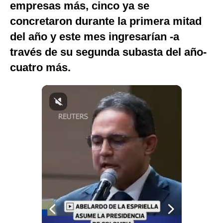
empresas más, cinco ya se
Notas Contratadas
concretaron durante la primera mitad
Podcast
del año y este mes ingresarían -a
través de su segunda subasta del año-
Gestión TV
cuatro más.
Videos
Fotogalerías
gestion.pe
¿quiénes
Somos?
Términos
Y
Condiciones
Política
De
Privacidad