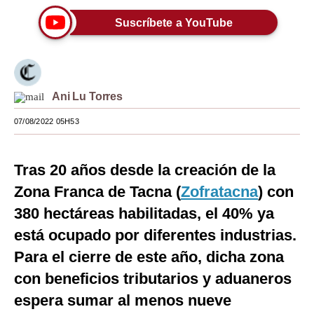
Moda
Suscríbete a YouTube
Estilos
Mundo
Ani Lu Torres
EEUU
07/08/2022 05H53
México
España
Tras 20 años desde la creación de la
Zona Franca de Tacna (
Internacional
Zofratacna
) con
380 hectáreas habilitadas, el 40% ya
Tecnología
está ocupado por diferentes industrias.
Club del Suscriptor
Para el cierre de este año, dicha zona
Mix
con beneficios tributarios y aduaneros
espera sumar al menos nueve
G de Gestión