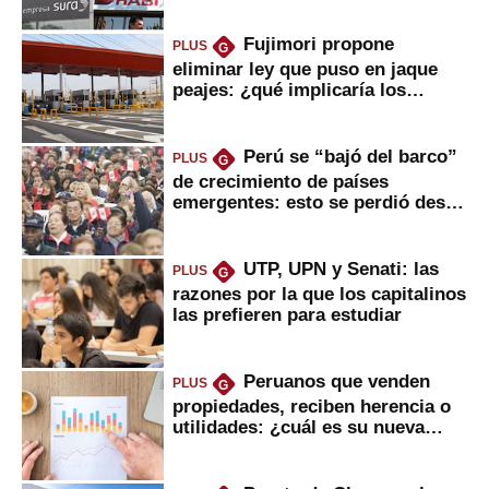
Fujimori propone
PLUS
G
eliminar ley que puso en jaque
peajes: ¿qué implicaría los
usuarios?
Perú se “bajó del barco”
PLUS
G
de crecimiento de países
emergentes: esto se perdió desde
2022
UTP, UPN y Senati: las
PLUS
G
razones por la que los capitalinos
las prefieren para estudiar
Peruanos que venden
PLUS
G
propiedades, reciben herencia o
utilidades: ¿cuál es su nueva
inversión clave?