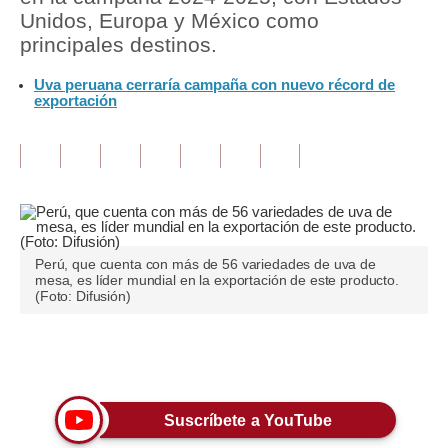
Unidos, Europa y México como
Tu Dinero
principales destinos.
Finanzas Personales
Uva peruana cerraría campaña con nuevo récord de
exportación
Inmobiliarias
Plus G
Opinión
Editorial
Perú, que cuenta con más de 56 variedades de uva de
Pregunta de hoy
mesa, es líder mundial en la exportación de este producto.
(Foto: Difusión)
Blogs
Tendencias
Únete a nuestro canal
Lujo
Suscríbete a YouTube
Viajes