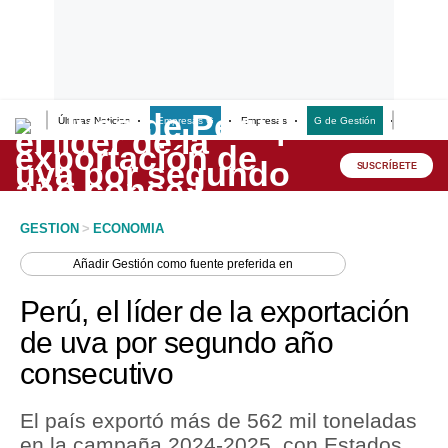
Últimas Noticias
Empresas G
Empresas
G de Gestión
Finanzas
Lo último
Peru Quiosco
SUSCRÍBETE
Portada
GESTION
>
ECONOMIA
Empresas
Añadir
Gestión
como fuente preferida en
Management & Empleo
Perú, el líder de la exportación
Economía
de uva por segundo año
consecutivo
Mercados
Perú
El país exportó más de 562 mil toneladas
en la campaña 2024-2025, con Estados
Política