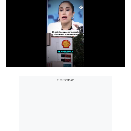
Notas Contratadas
Podcast
Gestión TV
Videos
Fotogalerías
gestion.pe
¿quiénes
Somos?
Términos
Y
Condiciones
Política
De
Privacidad