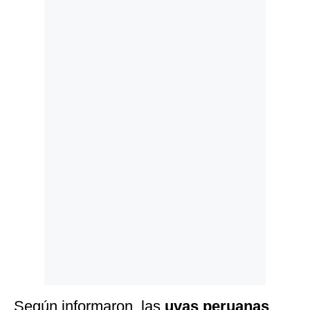
Politica
De
Cookies
Preguntas
Frecuentes
Según informaron, las
uvas peruanas