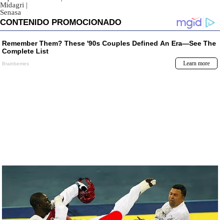
Midagri
|
Senasa