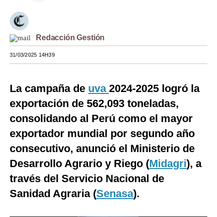
Moda
Estilos
Redacción Gestión
Mundo
31/03/2025 14H39
EEUU
La campaña de
uva
2024-2025 logró la
México
exportación de 562,093 toneladas,
España
consolidando al Perú como el mayor
Internacional
exportador mundial por segundo año
consecutivo, anunció el Ministerio de
Tecnología
Desarrollo Agrario y Riego (
Midagri
), a
Club del Suscriptor
través del Servicio Nacional de
Mix
Sanidad Agraria (
Senasa
).
G de Gestión