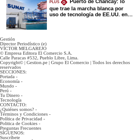
Puerto de Chancay: lo
PLUS
G
que trae la marcha blanca por
uso de tecnología de EE.UU. en
mercancías
Gestión
Director Periodístico (e)
VÍCTOR MELGAREJO
© Empresa Editora El Comercio S.A.
Calle Paracas #532, Pueblo Libre, Lima.
Copyright© | Gestion.pe | Grupo El Comercio | Todos los derechos
reservados
SECCIONES:
Portada
-
Economía
-
Mundo
-
Perú
-
Tu Dinero
-
Tecnología
CONTACTO:
¿Quiénes somos?
-
Términos y Condiciones
-
Política de Privacidad
-
Politica de Cookies
-
Preguntas Frecuentes
SÍGUENOS:
Suscríbete