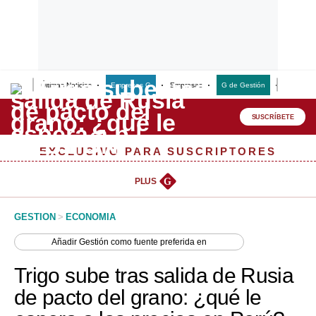
Últimas Noticias
Empresas G
Empresas
G de Gestión
Finanzas
Lo último
Peru Quiosco
SUSCRÍBETE
Portada
EXCLUSIVO PARA SUSCRIPTORES
Empresas
PLUS
G
Management & Empleo
GESTION
>
ECONOMIA
Economía
Añadir
Gestión
como fuente preferida en
Mercados
Trigo sube tras salida de Rusia
Perú
de pacto del grano: ¿qué le
Política