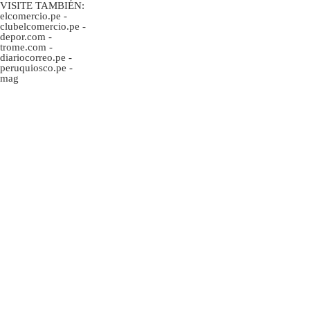
VISITE TAMBIÉN:
elcomercio.pe
-
clubelcomercio.pe
-
depor.com
-
trome.com
-
diariocorreo.pe
-
peruquiosco.pe
-
mag