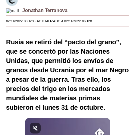
Moda
Jonathan Terranova
Estilos
02/11/2022 06H23
- ACTUALIZADO A 02/11/2022 06H28
Mundo
Rusia se retiró del “pacto del grano”,
EEUU
que se concertó por las Naciones
México
Unidas, que permitió los envíos de
granos desde Ucrania por el mar Negro
España
a pesar de la guerra. Tras ello, los
Internacional
precios del trigo en los mercados
Tecnología
mundiales de materias primas
Club del Suscriptor
subieron el lunes 31 de octubre.
Mix
G de Gestión