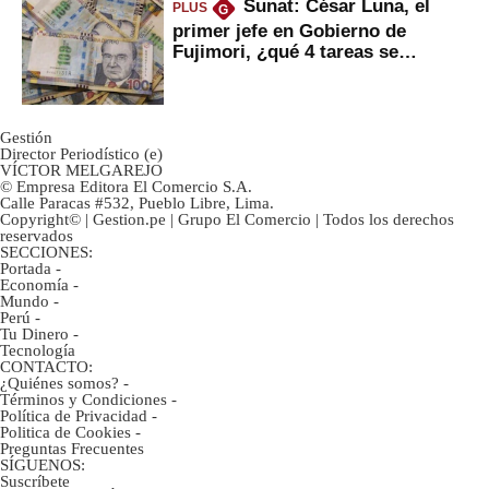
Sunat: César Luna, el
PLUS
G
primer jefe en Gobierno de
Fujimori, ¿qué 4 tareas se
marcan urgentes?
Gestión
Director Periodístico (e)
VÍCTOR MELGAREJO
© Empresa Editora El Comercio S.A.
Calle Paracas #532, Pueblo Libre, Lima.
Copyright© | Gestion.pe | Grupo El Comercio | Todos los derechos
reservados
SECCIONES:
Portada
-
Economía
-
Mundo
-
Perú
-
Tu Dinero
-
Tecnología
CONTACTO:
¿Quiénes somos?
-
Términos y Condiciones
-
Política de Privacidad
-
Politica de Cookies
-
Preguntas Frecuentes
SÍGUENOS:
Suscríbete