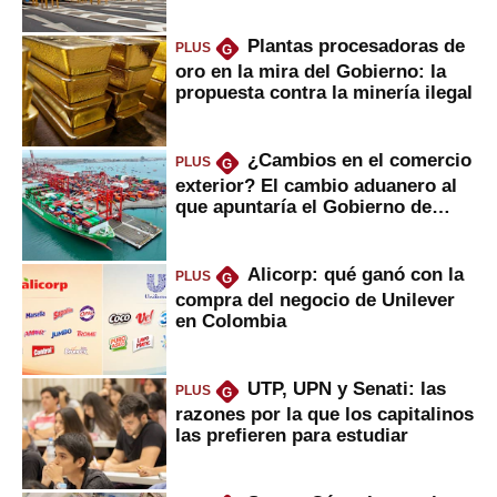
Plantas procesadoras de
PLUS
G
oro en la mira del Gobierno: la
propuesta contra la minería ilegal
¿Cambios en el comercio
PLUS
G
exterior? El cambio aduanero al
que apuntaría el Gobierno de
Fujimori
Alicorp: qué ganó con la
PLUS
G
compra del negocio de Unilever
en Colombia
UTP, UPN y Senati: las
PLUS
G
razones por la que los capitalinos
las prefieren para estudiar