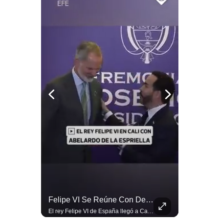
Notas Contratadas
Podcast
Gestión TV
Videos
Fotogalerías
gestion.pe
¿quiénes
Somos?
Términos
Y
Condiciones
Abelardo De La Espriella Se Reúne Con Javier Milei En Cali | Gestión Mundo
Felipe VI Se Reúne Con De La Espriella Antes De La Investidura | Gestión Mundo
Política
De
El presidente electo de Colombia, Abelardo de la Espriella, sostuvo una reunión bilateral en Cali con el mandatario argentino Javier Milei. El encuentro se dio pocas horas antes de la ceremonia de investidura presidencial para el periodo 2026-2030, marcando el inicio de una nueva alianza estratégica regional. #DeLaEspriella #JavierMilei #Colombia #Argentina #PoliticaLatina #Shorts 👉 Suscríbete y activa la campana para no perderte nuestro análisis diario. 🌎 Síguenos en nuestras redes sociales: 📌 Web oficial: https://gestion.pe/mundo/ 📌 LinkedIn: http://bit.ly/3HYIET0 📌 X (Twitter): http://bit.ly/4noZtX9 📌 TikTok: http://bit.ly/4evB6TO
El rey Felipe VI de España llegó a Cali para reunirse con el presidente electo de Colombia, Abelardo de la Espriella, horas antes de su histórica investidura presidencial. Un encuentro clave que refuerza las relaciones diplomáticas y bilaterales entre ambas naciones antes de la ceremonia oficial. ¿Qué opinas sobre el papel diplomático de España en la política latinoamericana? #FelipeVI #DeLaEspriella #Colombia #Espana #PoliticaInternacional #Shorts 👉 Suscríbete y activa la campana para no perderte nuestro análisis diario. 🌎 Síguenos en nuestras redes sociales: 📌 Web oficial: https://gestion.pe/mundo/ 📌 LinkedIn: http://bit.ly/3HYIET0 📌 X (Twitter): http://bit.ly/4noZtX9 📌 TikTok: http://bit.ly/4evB6TO
Privacidad