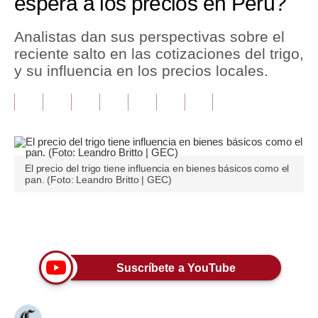
espera a los precios en Perú?
Tu Dinero
Analistas dan sus perspectivas sobre el
reciente salto en las cotizaciones del trigo,
Finanzas Personales
y su influencia en los precios locales.
Inmobiliarias
Plus G
Opinión
El precio del trigo tiene influencia en bienes básicos como el
Editorial
pan. (Foto: Leandro Britto | GEC)
Pregunta de hoy
Únete a nuestro canal
Blogs
Tendencias
Suscríbete a YouTube
Lujo
Viajes