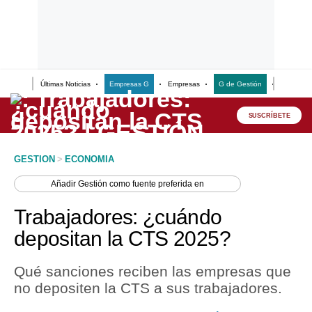
Últimas Noticias
Empresas G
Empresas
G de Gestión
Finanzas
Lo último
Peru Quiosco
SUSCRÍBETE
Portada
GESTION
>
ECONOMIA
Empresas
Añadir
Gestión
como fuente preferida en
Management & Empleo
Trabajadores: ¿cuándo
Economía
depositan la CTS 2025?
Mercados
Qué sanciones reciben las empresas que
Perú
no depositen la CTS a sus trabajadores.
Política