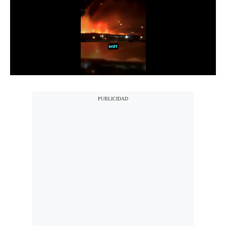
Notas Contratadas
Podcast
Gestión TV
Videos
Fotogalerías
gestion.pe
¿quiénes
Somos?
Términos
Y
Condiciones
Política
De
Privacidad