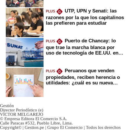
UTP, UPN y Senati: las
PLUS
G
razones por la que los capitalinos
las prefieren para estudiar
Puerto de Chancay: lo
PLUS
G
que trae la marcha blanca por
uso de tecnología de EE.UU. en
mercancías
Peruanos que venden
PLUS
G
propiedades, reciben herencia o
utilidades: ¿cuál es su nueva
inversión clave?
Gestión
Director Periodístico (e)
VÍCTOR MELGAREJO
© Empresa Editora El Comercio S.A.
Calle Paracas #532, Pueblo Libre, Lima.
Copyright© | Gestion.pe | Grupo El Comercio | Todos los derechos