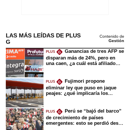
LAS MÁS LEÍDAS DE PLUS
Contenido de
G
Gestión
Ganancias de tres AFP se
PLUS
G
disparan más de 24%, pero en
una caen, ¿a cuál está afiliado
usted?
Fujimori propone
PLUS
G
eliminar ley que puso en jaque
peajes: ¿qué implicaría los
usuarios?
Perú se “bajó del barco”
PLUS
G
de crecimiento de países
emergentes: esto se perdió desde
2022