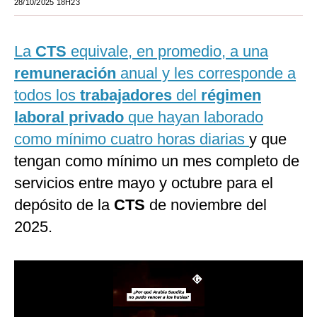
28/10/2025 18H23
Moda
La
CTS
equivale, en promedio, a una
Estilos
remuneración
anual y les corresponde a
Mundo
todos los
trabajadores
del
régimen
EEUU
laboral privado
que hayan laborado
México
como mínimo cuatro horas diarias
y que
tengan como mínimo un mes completo de
España
servicios entre mayo y octubre para el
Internacional
depósito de la
CTS
de noviembre del
Tecnología
2025.
Club del Suscriptor
Mix
G de Gestión