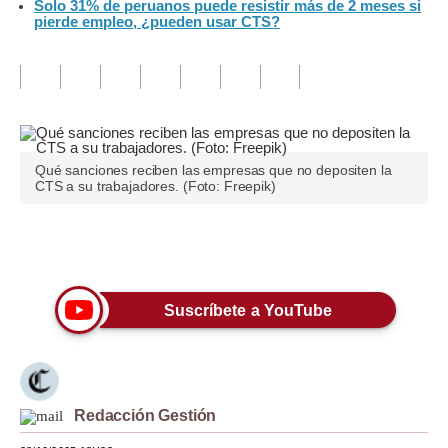
Solo 31% de peruanos puede resistir más de 2 meses si
pierde empleo, ¿pueden usar CTS?
Tu Dinero
Finanzas Personales
Inmobiliarias
Plus G
Qué sanciones reciben las empresas que no depositen la
CTS a su trabajadores. (Foto: Freepik)
Opinión
Editorial
Únete a nuestro canal
Pregunta de hoy
Suscríbete a YouTube
Blogs
Tendencias
Lujo
Redacción Gestión
Viajes