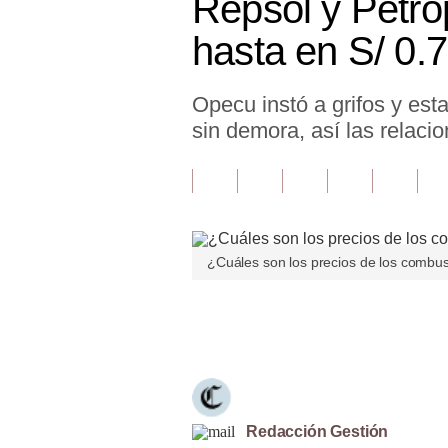
Repsol y Petro
Finanzas Personales
hasta en S/ 0.
Inmobiliarias
Opecu instó a grifos y esta
Plus G
sin demora, así las relac
Opinión
Editorial
Pregunta de hoy
¿Cuáles son los precios de los combus
Blogs
Tendencias
Únete a nuestro canal
Lujo
Viajes
Moda
Redacción Gestión