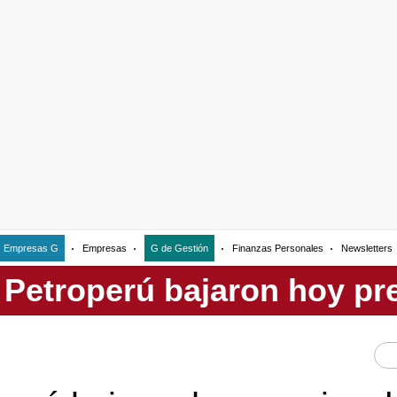
Empresas G
Empresas
G de Gestión
Finanzas Personales
Newsletters