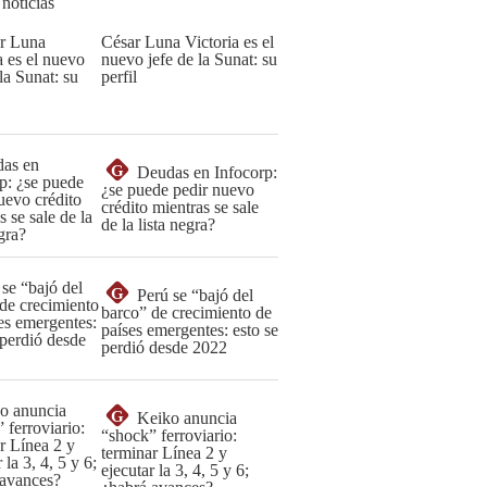
 noticias
César Luna Victoria es el
nuevo jefe de la Sunat: su
perfil
G
Deudas en Infocorp:
¿se puede pedir nuevo
crédito mientras se sale
de la lista negra?
G
Perú se “bajó del
barco” de crecimiento de
países emergentes: esto se
perdió desde 2022
G
Keiko anuncia
“shock” ferroviario:
terminar Línea 2 y
ejecutar la 3, 4, 5 y 6;