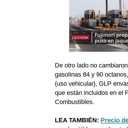
Podcast
Gestión TV
Videos
Fotogalerías
gestion.pe
De otro lado no cambiaron 
¿quiénes
gasolinas 84 y 90 octanos
Somos?
(uso vehicular), GLP env
Términos
que están incluidos en el 
Y
Condiciones
Combustibles.
Política
De
Privacidad
LEA TAMBIÉN:
Precio d
Politica