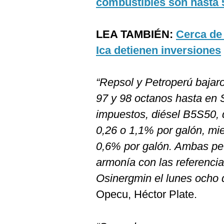
combustibles son hasta
De
Cookies
Preguntas
LEA TAMBIÉN:
Cerca de
Frecuentes
Ica detienen inversiones
“Repsol y Petroperú bajar
97 y 98 octanos hasta en S
impuestos, diésel B5S50, 
0,26 o 1,1% por galón, mie
0,6% por galón. Ambas pet
armonía con las referencia
Osinergmin el lunes ocho 
Opecu, Héctor Plate.