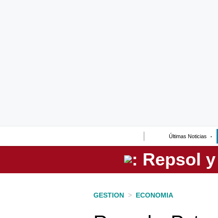
Lo último
Peru Quiosco
Portada
Empresas
Management & Empleo
Economía
Últimas Noticias
Mercados
Perú
Política
GESTION
>
ECONOMIA
Tu Dinero