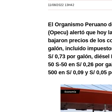
Estilos
11/08/2022 13H42
Mundo
El Organismo Peruano d
EEUU
(Opecu) alertó que hoy l
México
bajaron precios de los c
España
galón, incluido impuesto
Internacional
S/ 0,73 por galón, diésel 
50 S-50 en S/ 0,26 por ga
Tecnología
500 en S/ 0,09 y S/ 0,05 
Club del Suscriptor
Mix
G de Gestión
Notas Contratadas