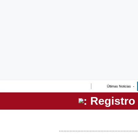
Lo último
Peru Quiosco
Portada
Empresas
Management & Empleo
Economía
Últimas Noticias
Mercados
Perú
Política
Tu Dinero