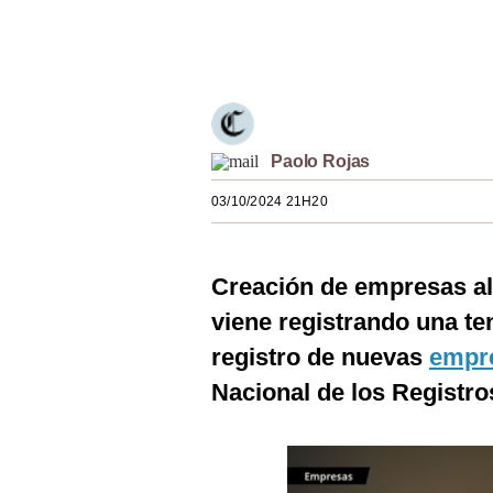
Estilos
Únete a nuestro canal
Mundo
EEUU
México
Paolo Rojas
España
03/10/2024 21H20
Internacional
Creación de empresas al
Tecnología
viene registrando una te
Club del Suscriptor
registro de nuevas
empr
Mix
Nacional de los Registr
G de Gestión
Notas Contratadas