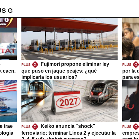
US G
e
Fujimori propone eliminar ley
G
G
PLUS
PLUS
a caen,
que puso en jaque peajes: ¿qué
por la 
implicaría los usuarios?
para es
e trae
Keiko anuncia “shock”
G
G
PLUS
PLUS
ología
ferroviario: terminar Línea 2 y ejecutar la
empres