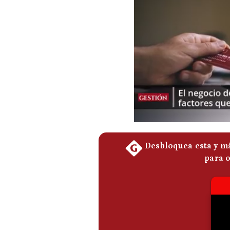
Podcast
Gestión TV
Videos
Fotogalerías
gestion.pe
¿quiénes
Somos?
Términos
Y
Condiciones
Política
De
Privacidad
Politica