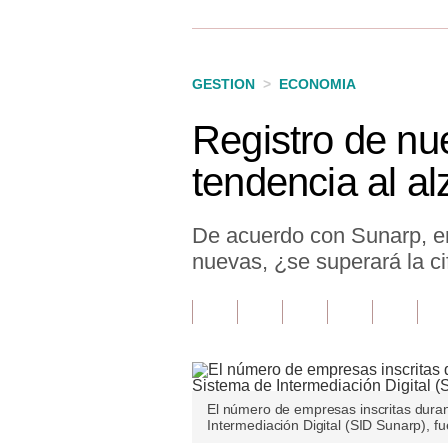
Finanzas Personales
Inmobiliarias
GESTION
>
ECONOMIA
Plus G
Registro de n
Opinión
tendencia al al
Editorial
Pregunta de hoy
De acuerdo con Sunarp, en
nuevas, ¿se superará la c
Blogs
Tendencias
Lujo
Viajes
El número de empresas inscritas duran
Intermediación Digital (SID Sunarp), f
Moda