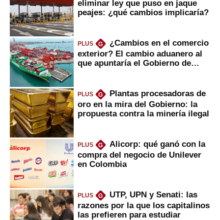
eliminar ley que puso en jaque
peajes: ¿qué cambios implicaría?
¿Cambios en el comercio
PLUS
G
exterior? El cambio aduanero al
que apuntaría el Gobierno de
Fujimori
Plantas procesadoras de
PLUS
G
oro en la mira del Gobierno: la
propuesta contra la minería ilegal
Alicorp: qué ganó con la
PLUS
G
compra del negocio de Unilever
en Colombia
UTP, UPN y Senati: las
PLUS
G
razones por la que los capitalinos
las prefieren para estudiar