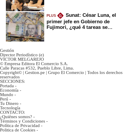
Sunat: César Luna, el
PLUS
G
primer jefe en Gobierno de
Fujimori, ¿qué 4 tareas se
marcan urgentes?
Gestión
Director Periodístico (e)
VÍCTOR MELGAREJO
© Empresa Editora El Comercio S.A.
Calle Paracas #532, Pueblo Libre, Lima.
Copyright© | Gestion.pe | Grupo El Comercio | Todos los derechos
reservados
SECCIONES:
Portada
-
Economía
-
Mundo
-
Perú
-
Tu Dinero
-
Tecnología
CONTACTO:
¿Quiénes somos?
-
Términos y Condiciones
-
Política de Privacidad
-
Politica de Cookies
-