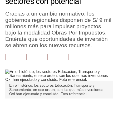
sectores con potencial
Tu Dinero
Gracias a un cambio normativo, los
gobiernos regionales disponen de S/ 9 mil
Finanzas Personales
millones más para impulsar proyectos
Inmobiliarias
bajo la modalidad Obras Por Impuestos.
Entérate que oportunidades de inversión
Plus G
se abren con los nuevos recursos.
Opinión
Editorial
Pregunta de hoy
Blogs
En el histórico, los sectores Educación, Transporte y
Saneamiento, en ese orden, son los que más inversiones
OxI han ejecutado y concluido. Foto referencial.
Tendencias
Lujo
Únete a nuestro canal
Viajes