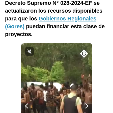
Decreto Supremo N° 028-2024-EF se
Notas Contratadas
actualizaron los recursos disponibles
Podcast
para que los
Gobiernos Regionales
(Gores)
puedan financiar esta clase de
Gestión TV
proyectos.
Videos
Fotogalerías
gestion.pe
¿quiénes
Somos?
Términos
Y
Condiciones
Política
De
Privacidad