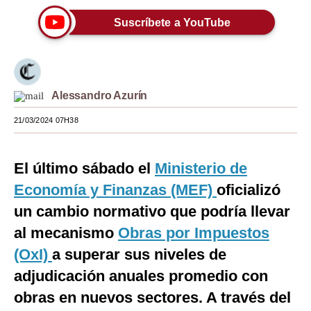
Moda
Suscríbete a YouTube
Estilos
Mundo
Alessandro Azurín
EEUU
21/03/2024 07H38
México
España
El último sábado el
Ministerio de
Economía y Finanzas (MEF)
Internacional
oficializó
un cambio normativo que podría llevar
Tecnología
al mecanismo
Obras por Impuestos
Club del Suscriptor
(OxI)
a superar sus niveles de
Mix
adjudicación anuales promedio con
obras en nuevos sectores. A través del
G de Gestión