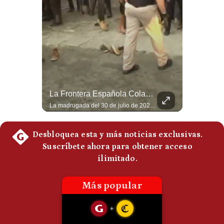
Politica
De
Cookies
Preguntas
Frecuentes
Tragedia En Tailandia: Joven De 14 Años Ataca A Su Familia Y Colegio | Gestión Mundo
La Frontera Española Colapsa ¿Qué Está Pasando En Ceuta? | Gestión Mundo
Un adolescente de 14 años mató a sus abuelos y luego atacó su colegio de secundaria en Tailandia, dejando cinco fallecidos adicionales y más de 30 heridos antes de quitarse la vida. Según las autoridades y el primer ministro Anutin Charnvirakul, el hecho habría sido motivado por estrés académico extremo. El suceso reabre el debate sobre la alta posesión de armas de fuego en el país asiático. #Tailandia #Noticias #UltimaHora #NoticiasInternacionales #Shorts 👉 Suscríbete y activa la campana para no perderte nuestro análisis diario. 🌎 Síguenos en nuestras redes sociales: 📌 Web oficial: https://gestion.pe/mundo/ 📌 LinkedIn: http://bit.ly/3HYIET0 📌 X (Twitter): http://bit.ly/4noZtX9 📌 TikTok: http://bit.ly/4evB6TO
La madrugada del 30 de julio de 2026 marcó un antes y un después en el Estrecho de Gibraltar. En cuestión de horas, cerca de 72.000 migrantes marroquíes ingresaron al territorio español de Ceuta, desbordando por completo a una ciudad de apenas 85.000 habitantes. En este video, explicamos los detalles de la emergencia humana y las ramificaciones geopolíticas del conflicto: la trampa de los rumores en redes sociales, el rol de Marruecos, el acercamiento de España a Argelia y la respuesta de la Unión Europea ante las amenazas de suspensión del Tratado Schengen. #Ceuta #España #Marruecos #Geopolitica #PedroSanchez #NoticiasInternacionales #Schengen #Europa #CrisisMigratoria 👉 Suscríbete y activa la campana para no perderte nuestro análisis diario. 🌎 Síguenos en nuestras redes sociales: 📌 Web oficial: https://gestion.pe/mundo/ 📌 LinkedIn: http://bit.ly/3HYIET0 📌 X (Twitter): http://bit.ly/4noZtX9 📌 TikTok: http://bit.ly/4evB6TO