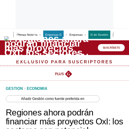
Últimas Noticias
Empresas G
Empresas
G de Gestión
Finanzas
Lo último
Peru Quiosco
SUSCRÍBETE
Portada
EXCLUSIVO PARA SUSCRIPTORES
Empresas
PLUS
G
Management & Empleo
GESTION
>
ECONOMIA
Economía
Añadir
Gestión
como fuente preferida en
Mercados
Regiones ahora podrán
Perú
financiar más proyectos OxI: los
Política