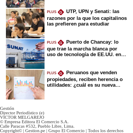
UTP, UPN y Senati: las
PLUS
G
razones por la que los capitalinos
las prefieren para estudiar
Puerto de Chancay: lo
PLUS
G
que trae la marcha blanca por
uso de tecnología de EE.UU. en
mercancías
Peruanos que venden
PLUS
G
propiedades, reciben herencia o
utilidades: ¿cuál es su nueva
inversión clave?
Gestión
Director Periodístico (e)
VÍCTOR MELGAREJO
© Empresa Editora El Comercio S.A.
Calle Paracas #532, Pueblo Libre, Lima.
Copyright© | Gestion.pe | Grupo El Comercio | Todos los derechos