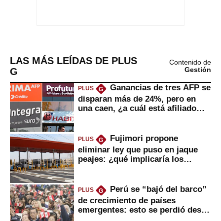
LAS MÁS LEÍDAS DE PLUS
Contenido de
G
Gestión
Ganancias de tres AFP se
PLUS
G
disparan más de 24%, pero en
una caen, ¿a cuál está afiliado
usted?
Fujimori propone
PLUS
G
eliminar ley que puso en jaque
peajes: ¿qué implicaría los
usuarios?
Perú se “bajó del barco”
PLUS
G
de crecimiento de países
emergentes: esto se perdió desde
2022