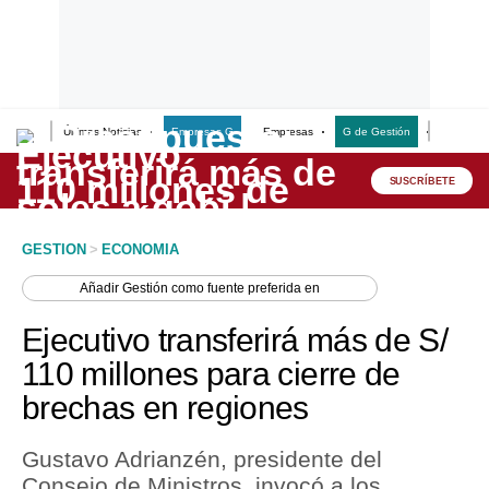
Últimas Noticias
Empresas G
Empresas
G de Gestión
Finanzas
Lo último
Peru Quiosco
SUSCRÍBETE
Portada
GESTION
>
ECONOMIA
Empresas
Añadir
Gestión
como fuente preferida en
Management & Empleo
Ejecutivo transferirá más de S/
Economía
110 millones para cierre de
brechas en regiones
Mercados
Perú
Gustavo Adrianzén, presidente del
Consejo de Ministros, invocó a los
Política