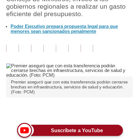
gobiernos regionales a realizar un gasto
Tu Dinero
eficiente del presupuesto.
Finanzas Personales
Poder Ejecutivo prepara propuesta legal para que
menores sean sancionados penalmente
Inmobiliarias
Plus G
Opinión
Editorial
Premier aseguró que con esta transferencia podrán cerrarse
Pregunta de hoy
brechas en infraestructura, servicios de salud y educación.
(Foto: PCM)
Blogs
Tendencias
Únete a nuestro canal
Lujo
Suscríbete a YouTube
Viajes