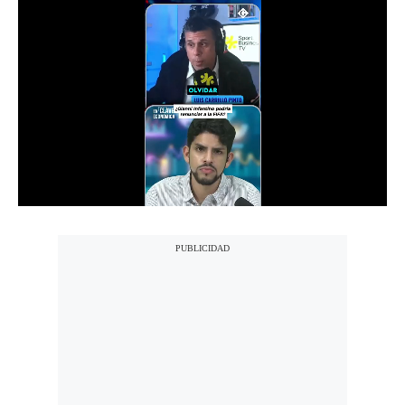
Notas Contratadas
Podcast
Gestión TV
Videos
Fotogalerías
gestion.pe
¿quiénes
Somos?
Términos
Y
Condiciones
Política
De
Privacidad