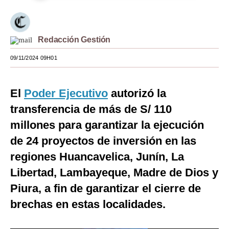
Moda
Estilos
Redacción Gestión
Mundo
09/11/2024 09H01
EEUU
El
Poder Ejecutivo
autorizó la
México
transferencia de más de S/ 110
España
millones para garantizar la ejecución
Internacional
de 24 proyectos de inversión en las
regiones Huancavelica, Junín, La
Tecnología
Libertad, Lambayeque, Madre de Dios y
Club del Suscriptor
Piura, a fin de garantizar el cierre de
Mix
brechas en estas localidades.
G de Gestión