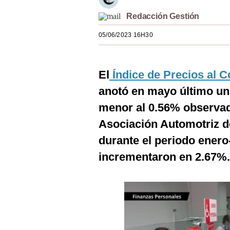
Estilos
Redacción Gestión
Mundo
05/06/2023 16H30
EEUU
México
El
Índice de Precios al 
anotó en mayo último un
España
menor al 0.56% observado
Internacional
Asociación Automotriz de
Tecnología
durante el periodo enero
Club del Suscriptor
incrementaron en 2.67%.
Mix
G de Gestión
Notas Contratadas