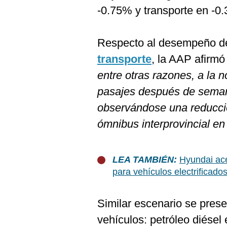
De
-0.75% y transporte en -0
Cookies
Preguntas
Frecuentes
Respecto al desempeño de
transporte
, la AAP afirm
entre otras razones, a la
pasajes después de seman
observándose una reducció
ómnibus interprovincial en
LEA TAMBIÉN:
Hyundai ace
para vehículos electrificado
Similar escenario se pres
vehículos: petróleo diésel