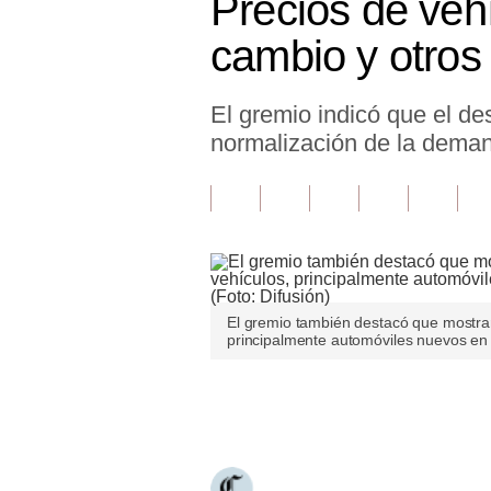
Precios de vehí
Finanzas Personales
cambio y otros
Inmobiliarias
El gremio indicó que el de
Plus G
normalización de la dema
Opinión
Editorial
Pregunta de hoy
Blogs
El gremio también destacó que mostrar
Tendencias
principalmente automóviles nuevos en 
Lujo
Únete a nuestro canal
Viajes
Moda