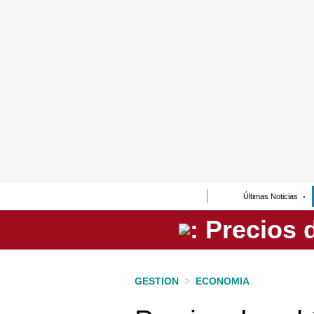
Lo último
Peru Quiosco
Portada
Empresas
Management & Empleo
Economía
Últimas Noticias
Mercados
Perú
Política
GESTION
>
ECONOMIA
Tu Dinero