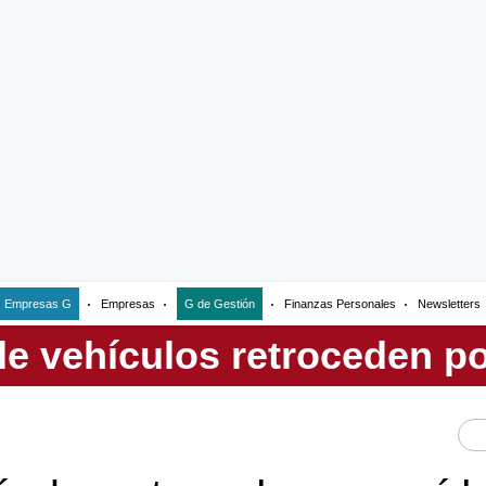
Empresas G
Empresas
G de Gestión
Finanzas Personales
Newsletters