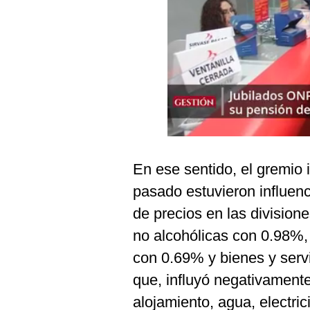
Podcast
Gestión TV
Videos
Fotogalerías
gestion.pe
En ese sentido, el gremio 
¿quiénes
Somos?
pasado estuvieron influenc
de precios en las divisio
Términos
Y
no alcohólicas con 0.98%,
Condiciones
con 0.69% y bienes y serv
Política
De
que, influyó negativamente 
Privacidad
alojamiento, agua, electri
Politica