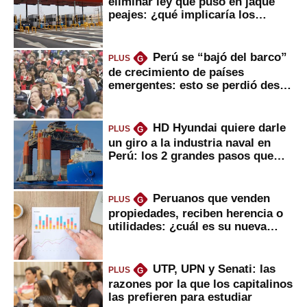
eliminar ley que puso en jaque
peajes: ¿qué implicaría los
usuarios?
Perú se “bajó del barco”
PLUS
G
de crecimiento de países
emergentes: esto se perdió desde
2022
HD Hyundai quiere darle
PLUS
G
un giro a la industria naval en
Perú: los 2 grandes pasos que
daría
Peruanos que venden
PLUS
G
propiedades, reciben herencia o
utilidades: ¿cuál es su nueva
inversión clave?
UTP, UPN y Senati: las
PLUS
G
razones por la que los capitalinos
las prefieren para estudiar