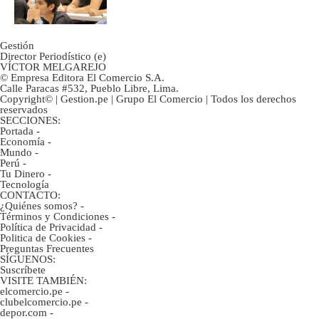
Gestión
Director Periodístico (e)
VÍCTOR MELGAREJO
© Empresa Editora El Comercio S.A.
Calle Paracas #532, Pueblo Libre, Lima.
Copyright© | Gestion.pe | Grupo El Comercio | Todos los derechos
reservados
SECCIONES:
Portada
-
Economía
-
Mundo
-
Perú
-
Tu Dinero
-
Tecnología
CONTACTO:
¿Quiénes somos?
-
Términos y Condiciones
-
Política de Privacidad
-
Politica de Cookies
-
Preguntas Frecuentes
SÍGUENOS:
Suscríbete
VISITE TAMBIÉN:
elcomercio.pe
-
clubelcomercio.pe
-
depor.com
-