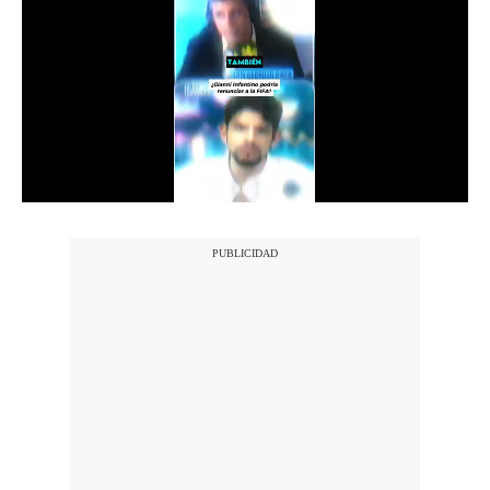
Notas Contratadas
Podcast
Gestión TV
Videos
Fotogalerías
gestion.pe
¿quiénes
Somos?
Términos
Y
Condiciones
Política
De
Privacidad