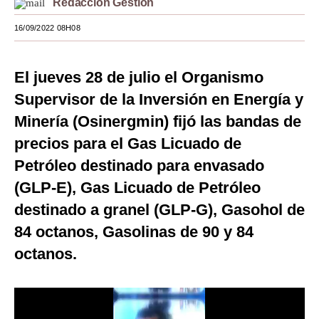
Redacción Gestión
Moda
16/09/2022 08H08
Estilos
El jueves 28 de julio el Organismo
Mundo
Supervisor de la Inversión en Energía y
EEUU
Minería (Osinergmin) fijó las bandas de
México
precios para el Gas Licuado de
Petróleo destinado para envasado
España
(GLP-E), Gas Licuado de Petróleo
Internacional
destinado a granel (GLP-G), Gasohol de
Tecnología
84 octanos, Gasolinas de 90 y 84
Club del Suscriptor
octanos.
Mix
G de Gestión