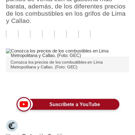
barata, además, de los diferentes precios
Tu Dinero
de los combustibles en los grifos de Lima
y Callao.
Finanzas Personales
Inmobiliarias
Plus G
Opinión
Conozca los precios de los combustibles en Lima
Metropolitana y Callao. (Foto: GEC)
Editorial
Pregunta de hoy
Únete a nuestro canal
Blogs
Suscríbete a YouTube
Tendencias
Lujo
Viajes