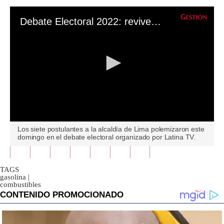
Debate Electoral 2022: revive los momentos más tensos que protagonizaron los candidatos a la alcaldía de Lima
0
Los siete postulantes a la alcaldía de Lima polemizaron este
seconds
domingo en el debate electoral organizado por Latina TV.
of
0
seconds
TAGS
gasolina
|
combustibles