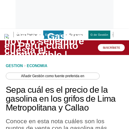
Últimas Noticias
Empresas G
Empresas
G de Gestión
Finanzas
Lo último
Peru Quiosco
SUSCRÍBETE
Portada
GESTION
>
ECONOMIA
Empresas
Añadir
Gestión
como fuente preferida en
Management & Empleo
Sepa cuál es el precio de la
Economía
gasolina en los grifos de Lima
Metropolitana y Callao
Mercados
Perú
Conoce en esta nota cuáles son los
puntos de venta con la gasolina más
Política