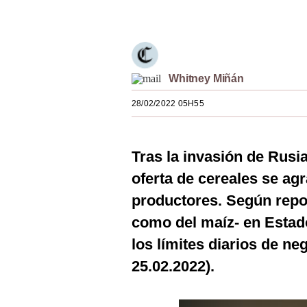
Únete a nuestro canal
Estilos
Mundo
EEUU
Whitney Miñán
México
28/02/2022 05H55
España
Internacional
Tras la invasión de Rusi
oferta de cereales se a
Tecnología
productores. Según report
Club del Suscriptor
como del maíz- en Estad
Mix
los límites diarios de ne
G de Gestión
25.02.2022).
Notas Contratadas