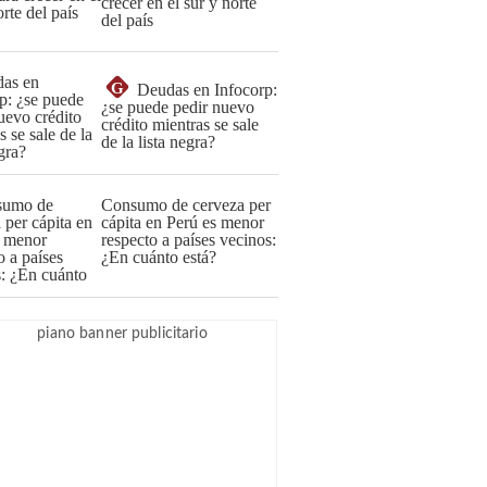
crecer en el sur y norte
del país
G
Deudas en Infocorp:
¿se puede pedir nuevo
crédito mientras se sale
de la lista negra?
Consumo de cerveza per
cápita en Perú es menor
respecto a países vecinos:
¿En cuánto está?