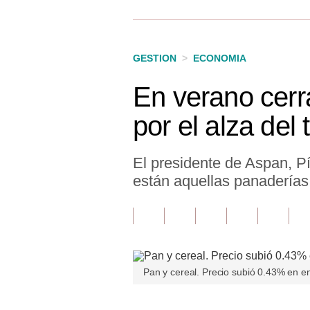
Finanzas Personales
Inmobiliarias
GESTION
>
ECONOMIA
Plus G
En verano cerr
Opinión
por el alza del 
Editorial
Pregunta de hoy
El presidente de Aspan, P
están aquellas panaderías
Blogs
Tendencias
Lujo
Viajes
Pan y cereal. Precio subió 0.43% en en
Moda