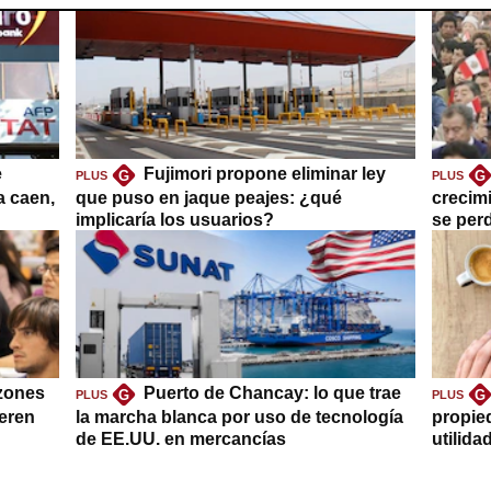
e
Fujimori propone eliminar ley
G
G
PLUS
PLUS
a caen,
que puso en jaque peajes: ¿qué
crecim
implicaría los usuarios?
se per
azones
Puerto de Chancay: lo que trae
G
G
PLUS
PLUS
ieren
la marcha blanca por uso de tecnología
propie
de EE.UU. en mercancías
utilida
clave?