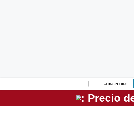
Lo último
Peru Quiosco
Portada
Empresas
Management & Empleo
Economía
Últimas Noticias
Mercados
Perú
Política
Tu Dinero