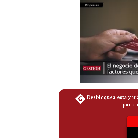
Podcast
Gestión TV
Videos
Fotogalerías
gestion.pe
¿quiénes
Somos?
Términos
Y
Condiciones
Política
De
Privacidad
Politica