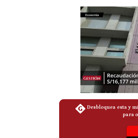
Podcast
Gestión TV
Videos
Fotogalerías
gestion.pe
¿quiénes
Somos?
Términos
Y
Condiciones
Política
De
Privacidad
Politica