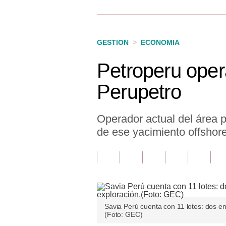
Finanzas Personales
Inmobiliarias
GESTION
>
ECONOMIA
Plus G
Petroperu opera
Opinión
Perupetro
Editorial
Pregunta de hoy
Operador actual del área p
de ese yacimiento offshore
Blogs
Tendencias
Lujo
Viajes
Savia Perú cuenta con 11 lotes: dos en 
(Foto: GEC)
Moda