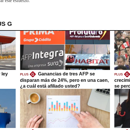
ar este esfuerzo.
US G
 ley
Ganancias de tres AFP se
G
G
PLUS
PLUS
disparan más de 24%, pero en una caen,
crecim
¿a cuál está afiliado usted?
se per