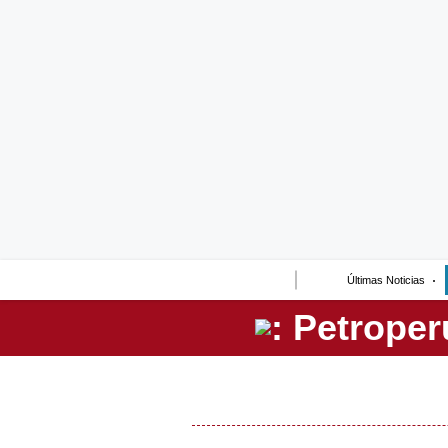
Lo último
Peru Quiosco
Portada
Empresas
Management & Empleo
Economía
Últimas Noticias
Mercados
Perú
Política
Tu Dinero