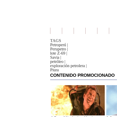
TAGS
Petroperú
|
Perupetro
|
lote Z-69
|
Savia
|
petróleo
|
exploración petrolera
|
Piura