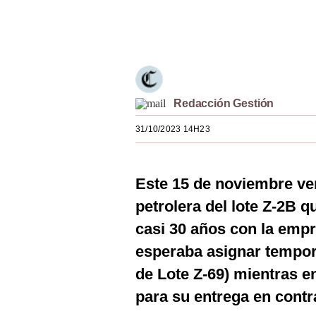
Estilos
Únete a nuestro canal
Mundo
EEUU
México
Redacción Gestión
España
31/10/2023 14H23
Internacional
Este 15 de noviembre ven
Tecnología
petrolera del lote Z-2B 
Club del Suscriptor
casi 30 años con la emp
Mix
esperaba asignar tempo
G de Gestión
de Lote Z-69) mientras en
para su entrega en contr
Notas Contratadas