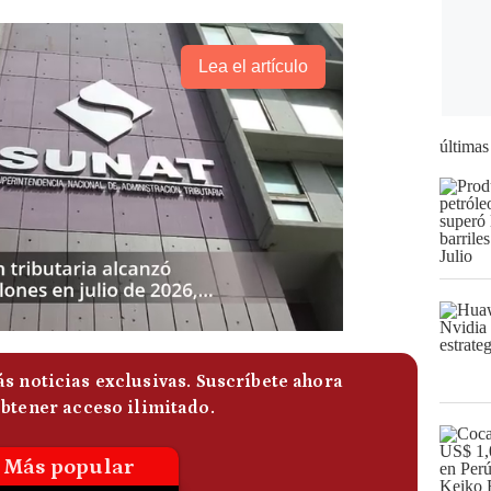
Lea el artículo
últimas