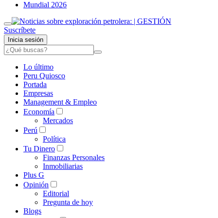
Mundial 2026
Suscríbete
Inicia sesión
Lo último
Peru Quiosco
Portada
Empresas
Management & Empleo
Economía
Mercados
Perú
Política
Tu Dinero
Finanzas Personales
Inmobiliarias
Plus G
Opinión
Editorial
Pregunta de hoy
Blogs