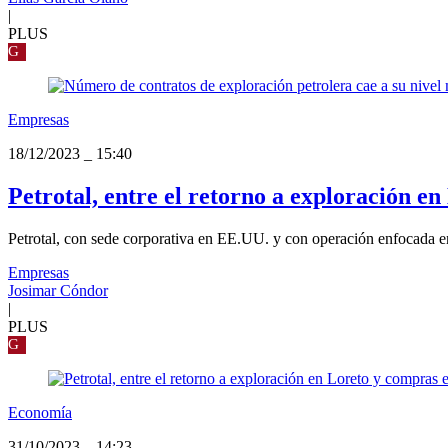
|
PLUS
G
Empresas
18/12/2023
_
15:40
Petrotal, entre el retorno a exploración e
Petrotal, con sede corporativa en EE.UU. y con operación enfocada en 
Empresas
Josimar Cóndor
|
PLUS
G
Economía
31/10/2023
_
14:23