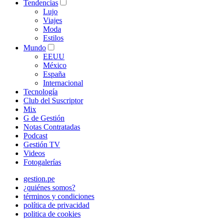
Tendencias
Lujo
Viajes
Moda
Estilos
Mundo
EEUU
México
España
Internacional
Tecnología
Club del Suscriptor
Mix
G de Gestión
Notas Contratadas
Podcast
Gestión TV
Videos
Fotogalerías
gestion.pe
¿quiénes somos?
términos y condiciones
política de privacidad
politica de cookies