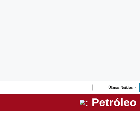
Lo último
Peru Quiosco
Portada
Empresas
Management & Empleo
Economía
Últimas Noticias
Mercados
Perú
Política
Tu Dinero