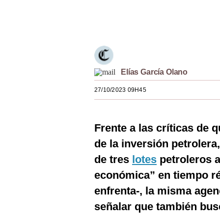
Estilos
Únete a nuestro canal
Mundo
EEUU
México
Elías García Olano
España
27/10/2023 09H45
Internacional
Frente a las críticas de 
Tecnología
de la inversión petrolera
Club del Suscriptor
de tres
lotes
petroleros 
Mix
económica” en tiempo réc
G de Gestión
enfrenta-, la misma agen
señalar que también busc
Notas Contratadas