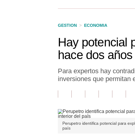
Finanzas Personales
Inmobiliarias
GESTION
>
ECONOMIA
Plus G
Hay potencial p
Opinión
hace dos años 
Editorial
Pregunta de hoy
Para expertos hay contradi
inversiones que permitan e
Blogs
Tendencias
Lujo
Viajes
Perupetro identifica potencial para exp
país
Moda