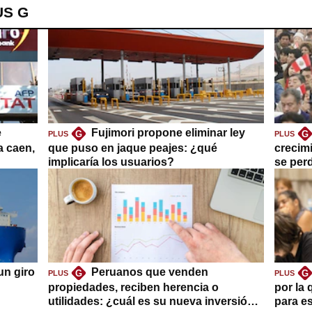
US G
e
Fujimori propone eliminar ley
G
G
PLUS
PLUS
a caen,
que puso en jaque peajes: ¿qué
crecim
implicaría los usuarios?
se per
un giro
Peruanos que venden
G
G
PLUS
PLUS
propiedades, reciben herencia o
por la 
utilidades: ¿cuál es su nueva inversión
para es