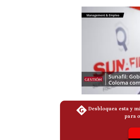
Podcast
Gestión TV
Videos
Fotogalerías
gestion.pe
¿quiénes
Somos?
Términos
Y
Condiciones
Política
De
Privacidad
Politica