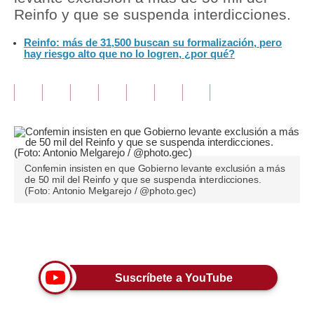
Reinfo y que se suspenda interdicciones.
Tu Dinero
Reinfo: más de 31,500 buscan su formalización, pero
hay riesgo alto que no lo logren, ¿por qué?
Finanzas Personales
Inmobiliarias
Plus G
Opinión
Editorial
Confemin insisten en que Gobierno levante exclusión a más
de 50 mil del Reinfo y que se suspenda interdicciones.
(Foto: Antonio Melgarejo / @photo.gec)
Pregunta de hoy
Blogs
Únete a nuestro canal
Tendencias
Suscríbete a YouTube
Lujo
Viajes