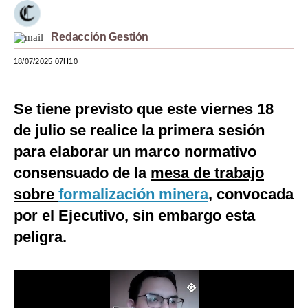
Moda
Redacción Gestión
Estilos
18/07/2025 07H10
Mundo
EEUU
Se tiene previsto que este viernes 18
de julio se realice la primera sesión
México
para elaborar un marco normativo
España
consensuado de la
mesa de trabajo
Internacional
sobre
formalización minera
, convocada
por el Ejecutivo, sin embargo esta
Tecnología
peligra.
Club del Suscriptor
Mix
G de Gestión