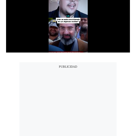
Notas Contratadas
Podcast
Gestión TV
Videos
Fotogalerías
gestion.pe
¿quiénes
Somos?
Términos
Y
Condiciones
Política
De
Privacidad