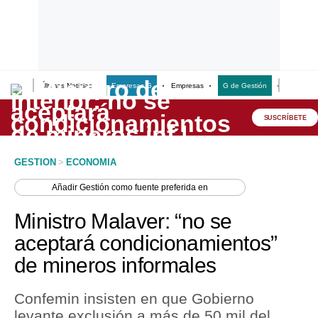
Últimas Noticias
Empresas G
Empresas
G de Gestión
Finanzas
Lo último
Peru Quiosco
SUSCRÍBETE
Portada
GESTION
>
ECONOMIA
Empresas
Añadir
Gestión
como fuente preferida en
Management & Empleo
Ministro Malaver: “no se
Economía
aceptará condicionamientos”
de mineros informales
Mercados
Perú
Confemin insisten en que Gobierno
levante exclusión a más de 50 mil del
Política