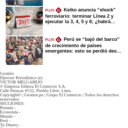
Keiko anuncia “shock”
PLUS
G
ferroviario: terminar Línea 2 y
ejecutar la 3, 4, 5 y 6; ¿habrá
avances?
Perú se “bajó del barco”
PLUS
G
de crecimiento de países
emergentes: esto se perdió desde
2022
Gestión
Director Periodístico (e)
VÍCTOR MELGAREJO
© Empresa Editora El Comercio S.A.
Calle Paracas #532, Pueblo Libre, Lima.
Copyright© | Gestion.pe | Grupo El Comercio | Todos los derechos
reservados
SECCIONES:
Portada
-
Economía
-
Mundo
-
Perú
-
Tu Dinero
-