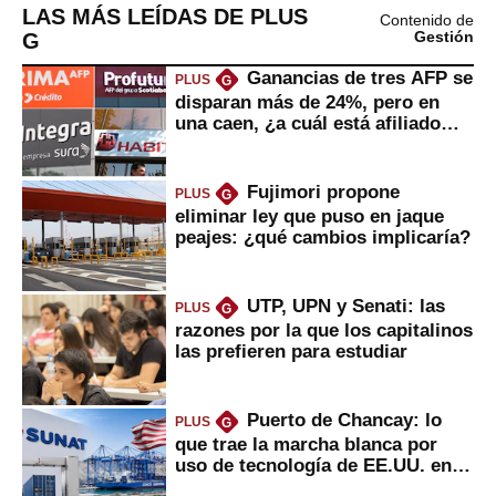
LAS MÁS LEÍDAS DE PLUS
Contenido de
G
Gestión
Ganancias de tres AFP se
PLUS
G
disparan más de 24%, pero en
una caen, ¿a cuál está afiliado
usted?
Fujimori propone
PLUS
G
eliminar ley que puso en jaque
peajes: ¿qué cambios implicaría?
UTP, UPN y Senati: las
PLUS
G
razones por la que los capitalinos
las prefieren para estudiar
Puerto de Chancay: lo
PLUS
G
que trae la marcha blanca por
uso de tecnología de EE.UU. en
mercancías