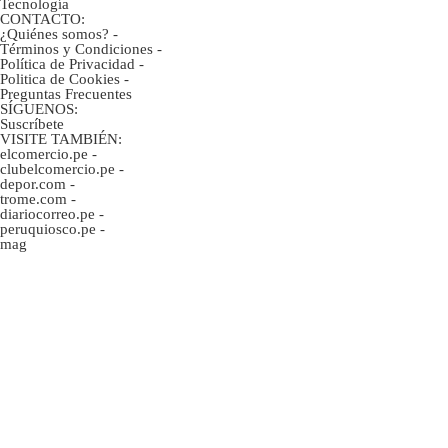
Tecnología
CONTACTO:
¿Quiénes somos?
-
Términos y Condiciones
-
Política de Privacidad
-
Politica de Cookies
-
Preguntas Frecuentes
SÍGUENOS:
Suscríbete
VISITE TAMBIÉN:
elcomercio.pe
-
clubelcomercio.pe
-
depor.com
-
trome.com
-
diariocorreo.pe
-
peruquiosco.pe
-
mag