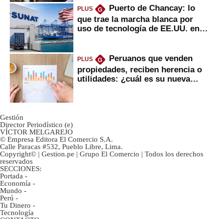
Puerto de Chancay: lo
PLUS
G
que trae la marcha blanca por
uso de tecnología de EE.UU. en
mercancías
Peruanos que venden
PLUS
G
propiedades, reciben herencia o
utilidades: ¿cuál es su nueva
inversión clave?
Gestión
Director Periodístico (e)
VÍCTOR MELGAREJO
© Empresa Editora El Comercio S.A.
Calle Paracas #532, Pueblo Libre, Lima.
Copyright© | Gestion.pe | Grupo El Comercio | Todos los derechos
reservados
SECCIONES:
Portada
-
Economía
-
Mundo
-
Perú
-
Tu Dinero
-
Tecnología