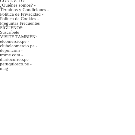
CONTACTO:
¿Quiénes somos?
-
Términos y Condiciones
-
Política de Privacidad
-
Politica de Cookies
-
Preguntas Frecuentes
SÍGUENOS:
Suscríbete
VISITE TAMBIÉN:
elcomercio.pe
-
clubelcomercio.pe
-
depor.com
-
trome.com
-
diariocorreo.pe
-
peruquiosco.pe
-
mag