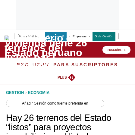
Últimas Noticias
Empresas G
Empresas
G de Gestión
Finanzas
Lo último
Peru Quiosco
SUSCRÍBETE
Portada
EXCLUSIVO PARA SUSCRIPTORES
Empresas
PLUS
G
Management & Empleo
GESTION
>
ECONOMIA
Economía
Añadir
Gestión
como fuente preferida en
Mercados
Hay 26 terrenos del Estado
Perú
“listos” para proyectos
Política