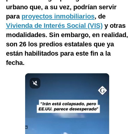
urbano que, a su vez, podrían servir
Notas Contratadas
para
proyectos inmobiliarios
, de
Podcast
Vivienda de Interés Social (VIS)
y otras
Gestión TV
modalidades. Sin embargo, en realidad,
Videos
son 26 los predios estatales que ya
están habilitados para este fin a la
Fotogalerías
fecha.
gestion.pe
¿quiénes
Somos?
Términos
Y
Condiciones
Política
De
Privacidad