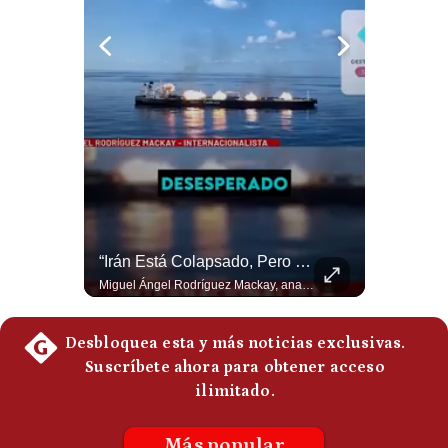
Politica
De
Cookies
Preguntas
Frecuentes
NOTICIAS DE ÚLTIMA HORA: EE.UU. Se Queda Sin Misiles En Medio Oriente
“Irán Está Colapsado, Pero EE.UU. Parece Desesperado” | #radar24
NOTICIAS DE ÚLTIMA HORA: 1️⃣ EE.UU.: Habría gastado casi el 80% de sus misiles más avanzados (THAAD), un factor clave en las decisiones de Donald Trump frente a Irán. 2️⃣ Argentina y Brasil: Tensión diplomática escala; Brasil solicita el regreso del embajador argentino tras fuertes declaraciones de Javier Milei. 3️⃣ México: Asesinan al influencer César Gastélum a balazos durante una transmisión en vivo en Culiacán, Sinaloa. 4️⃣ Alemania: Ataque con dron explosivo obliga a suspender el aeropuerto de Leipzig, punto logístico clave de la OTAN para enviar material a Ucrania. ¿Qué noticia te parece la más impactante del día? ¡Te leo en los comentarios! 👇 #EEUU #JavierMilei #CesarGastelum #Alemania #Noticias #UltimaHora #NoticiasDelDia 🚀 ¿Quieres entender el mundo sin ruido? Únete a nuestra comunidad y forma parte del cambio. #GestiónNewsroomLive #NoticiasGlobales #AnálisisGeopolítico #EconomíaMundial #IA #Geopolítica #LatinosEnUSA #NoticiasEnEspañol 👉 Suscríbete y activa la campana para no perderte nuestro análisis diario. 🌎 Síguenos en nuestras redes sociales: 📌 Web oficial: https://gestion.pe/mundo/ 📌 LinkedIn: http://bit.ly/3HYIET0 📌 X (Twitter): http://bit.ly/4noZtX9 📌 TikTok: http://bit.ly/4evB6TO
Miguel Ángel Rodríguez Mackay, analista internacional, sostiene que las negociaciones fueron impulsadas por Irán y no por Estados Unidos. Según su análisis, Teherán estaría debilitado militar y económicamente, aunque la narrativa internacional presenta a Trump como el líder desesperado por terminar una guerra que no puede ganar. #Geopolitica #Iran #DonaldTrump #RodriguezMackay #EEUU #NoticiasInternacionales #PoliticaInternacional #AnalisisGeopolitico #Shorts 👉 Suscríbete y activa la campana para no perderte nuestro análisis diario. 🌎 Síguenos en nuestras redes sociales: 📌 Web oficial: https://gestion.pe/mundo/ 📌 LinkedIn: http://bit.ly/3HYIET0 📌 X (Twitter): http://bit.ly/4noZtX9 📌 TikTok: http://bit.ly/4evB6TO