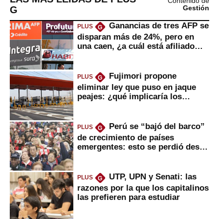
Contenido de
G
Gestión
Ganancias de tres AFP se
PLUS
G
disparan más de 24%, pero en
una caen, ¿a cuál está afiliado
usted?
Fujimori propone
PLUS
G
eliminar ley que puso en jaque
peajes: ¿qué implicaría los
usuarios?
Perú se “bajó del barco”
PLUS
G
de crecimiento de países
emergentes: esto se perdió desde
2022
UTP, UPN y Senati: las
PLUS
G
razones por la que los capitalinos
las prefieren para estudiar