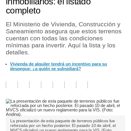
inmobiliarios: el listado
completo
Tu Dinero
Finanzas Personales
El Ministerio de Vivienda, Construcción y
Saneamiento asegura que estos terrenos
Inmobiliarias
cuentan con todas las condiciones
mínimas para invertir. Aquí la lista y los
Plus G
detalles.
Opinión
Vivienda de alquiler tendrá un incentivo para su
despegue: ¿a quién se subsidiará?
Editorial
Pregunta de hoy
Blogs
Tendencias
Lujo
La presentación de esta paquete de terrenos públicos fue
reforzada por un hecho posterior. El pasado 10 de abril, el
Viajes
MVCS oficializó un nuevo reglamento para la VIS. (Foto: