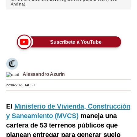
Andina).
Moda
Estilos
Únete a nuestro canal
Mundo
Suscríbete a YouTube
EEUU
México
España
Alessandro Azurín
Internacional
22/04/2025 14H59
Tecnología
El
Ministerio de Vivienda, Construcción
Club del Suscriptor
y Saneamiento (MVCS)
maneja una
Mix
cartera de 53 terrenos públicos que
G de Gestión
planean entregar para generar suelo