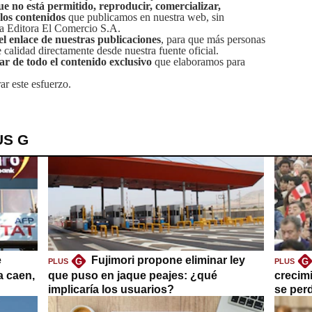
ue no está permitido, reproducir, comercializar,
 los contenidos
que publicamos en nuestra web, sin
sa Editora El Comercio S.A.
el enlace de nuestras publicaciones
, para que más personas
calidad directamente desde nuestra fuente oficial.
tar de todo el contenido exclusivo
que elaboramos para
ar este esfuerzo.
US G
e
Fujimori propone eliminar ley
G
G
PLUS
PLUS
a caen,
que puso en jaque peajes: ¿qué
crecim
implicaría los usuarios?
se per