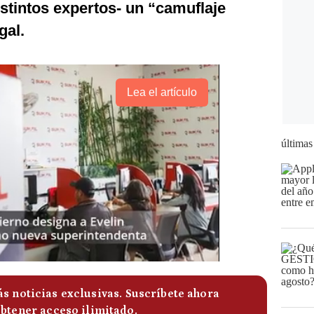
stintos expertos- un “camuflaje
gal.
Lea el artículo
últimas