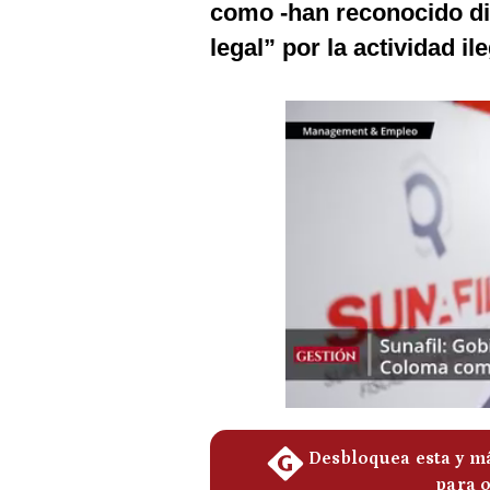
como -han reconocido di
Podcast
legal” por la actividad ile
Gestión TV
Videos
Fotogalerías
gestion.pe
¿quiénes
Somos?
Términos
Y
Condiciones
Política
De
Privacidad
Politica