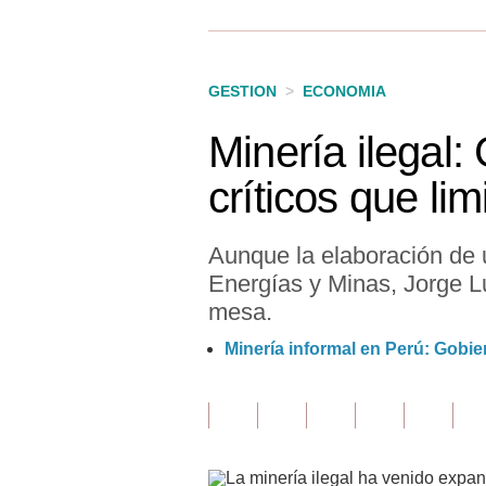
Finanzas Personales
Inmobiliarias
GESTION
>
ECONOMIA
Plus G
Minería ilegal:
Opinión
críticos que li
Editorial
Pregunta de hoy
Aunque la elaboración de 
Energías y Minas, Jorge L
Blogs
mesa.
Tendencias
Minería informal en Perú: Gobie
Lujo
Viajes
Moda