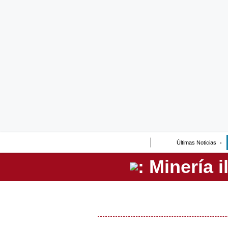
Lo último
Peru Quiosco
Portada
Empresas
Management & Empleo
Economía
Últimas Noticias
Mercados
Perú
Política
Tu Dinero