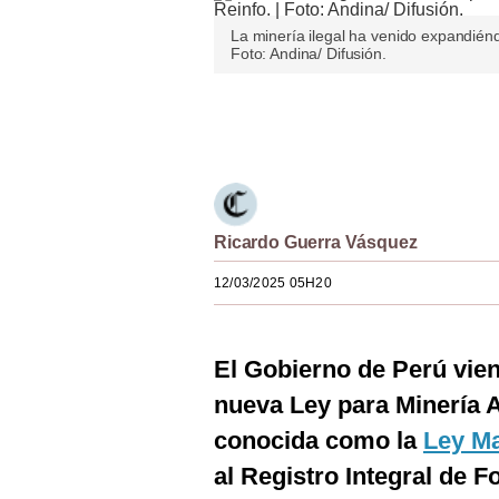
Estilos
La minería ilegal ha venido expandiéndo
Foto: Andina/ Difusión.
Mundo
EEUU
Únete a nuestro canal
México
España
Ricardo Guerra Vásquez
Internacional
12/03/2025 05H20
Tecnología
Club del Suscriptor
El Gobierno de Perú vien
Mix
nueva Ley para Minería 
G de Gestión
conocida como la
Ley M
Notas Contratadas
al Registro Integral de F