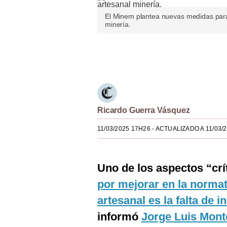
Estilos
El Minem plantea nuevas medidas para 
minería.
Mundo
EEUU
Únete a nuestro canal
México
España
Ricardo Guerra Vásquez
Internacional
11/03/2025 17H26
- ACTUALIZADO A 11/03/
Tecnología
Club del Suscriptor
Uno de los aspectos “crí
Mix
por mejorar en la normat
G de Gestión
artesanal es la falta de 
Notas Contratadas
informó
Jorge Luis Mont