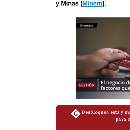
y Minas (
Minem
).
Podcast
Gestión TV
Videos
Fotogalerías
gestion.pe
¿quiénes
Somos?
Términos
Y
Condiciones
Política
De
Privacidad
Politica