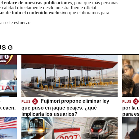
el enlace de nuestras publicaciones
, para que más personas
calidad directamente desde nuestra fuente oficial.
tar de todo el contenido exclusivo
que elaboramos para
ar este esfuerzo.
US G
e
Fujimori propone eliminar ley
G
G
PLUS
PLUS
a caen,
que puso en jaque peajes: ¿qué
por la 
implicaría los usuarios?
para es