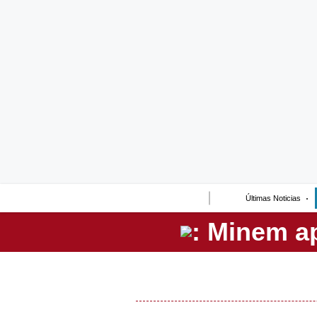
Lo último
Peru Quiosco
Portada
Empresas
Management & Empleo
Economía
Últimas Noticias
Mercados
Perú
Política
Tu Dinero