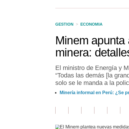
Finanzas Personales
Inmobiliarias
GESTION
>
ECONOMIA
Plus G
Minem apunta a
Opinión
minera: detalles
Editorial
Pregunta de hoy
El ministro de Energía y M
“Todas las demás [la grand
Blogs
solo se le manda a la poli
Tendencias
Minería informal en Perú: ¿Se p
Lujo
Viajes
Moda