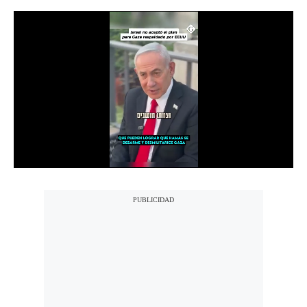
Notas Contratadas
Podcast
Gestión TV
Videos
Fotogalerías
gestion.pe
¿quiénes
Somos?
Términos
Y
Condiciones
Política
De
Privacidad