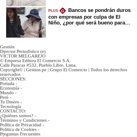
Bancos se pondrán duros
PLUS
G
con empresas por culpa de El
Niño, ¿por qué será bueno para
ahorristas?
Gestión
Director Periodístico (e)
VÍCTOR MELGAREJO
© Empresa Editora El Comercio S.A.
Calle Paracas #532, Pueblo Libre, Lima.
Copyright© | Gestion.pe | Grupo El Comercio | Todos los derechos
reservados
SECCIONES:
Portada
-
Economía
-
Mundo
-
Perú
-
Tu Dinero
-
Tecnología
CONTACTO:
¿Quiénes somos?
-
Términos y Condiciones
-
Política de Privacidad
-
Politica de Cookies
-
Preguntas Frecuentes