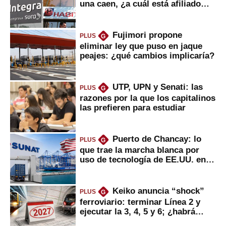
una caen, ¿a cuál está afiliado
usted?
Fujimori propone
PLUS
G
eliminar ley que puso en jaque
peajes: ¿qué cambios implicaría?
UTP, UPN y Senati: las
PLUS
G
razones por la que los capitalinos
las prefieren para estudiar
Puerto de Chancay: lo
PLUS
G
que trae la marcha blanca por
uso de tecnología de EE.UU. en
mercancías
Keiko anuncia “shock”
PLUS
G
ferroviario: terminar Línea 2 y
ejecutar la 3, 4, 5 y 6; ¿habrá
avances?