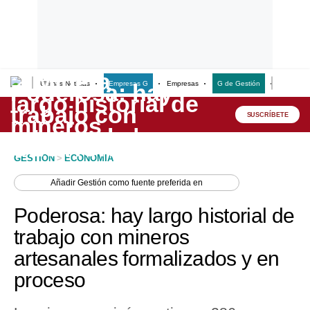
Últimas Noticias
Empresas G
Empresas
G de Gestión
Finanzas
Lo último
Peru Quiosco
SUSCRÍBETE
Portada
GESTION
>
ECONOMIA
Empresas
Añadir
Gestión
como fuente preferida en
Management & Empleo
Poderosa: hay largo historial de
Economía
trabajo con mineros
artesanales formalizados y en
Mercados
proceso
Perú
Política