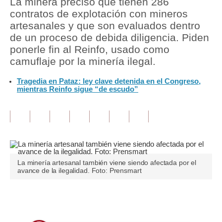
La minera precisó que tienen 286
contratos de explotación con mineros
Tu Dinero
artesanales y que son evaluados dentro
de un proceso de debida diligencia. Piden
Finanzas Personales
ponerle fin al Reinfo, usado como
Inmobiliarias
camuflaje por la minería ilegal.
Plus G
Tragedia en Pataz: ley clave detenida en el Congreso,
mientras Reinfo sigue “de escudo”
Opinión
Editorial
Pregunta de hoy
Blogs
La minería artesanal también viene siendo afectada por el
avance de la ilegalidad. Foto: Prensmart
Tendencias
Lujo
Únete a nuestro canal
Viajes