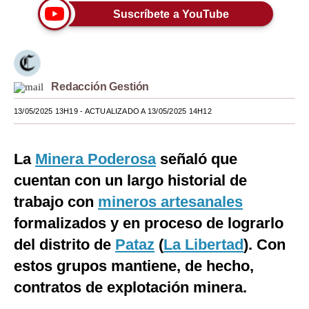
Suscríbete a YouTube
Moda
Estilos
Mundo
Redacción Gestión
EEUU
13/05/2025 13H19
- ACTUALIZADO A 13/05/2025 14H12
México
La
Minera Poderosa
señaló que
España
cuentan con un largo historial de
Internacional
trabajo con
mineros artesanales
Tecnología
formalizados y en proceso de lograrlo
Club del Suscriptor
del distrito de
Pataz
(
La Libertad
). Con
estos grupos mantiene, de hecho,
Mix
contratos de explotación minera.
G de Gestión