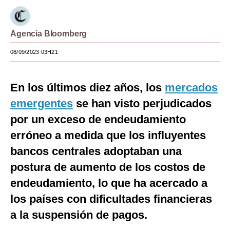
Moda
Agencia Bloomberg
Estilos
08/09/2023 03H21
Mundo
EEUU
En los últimos diez años, los
mercados
México
emergentes
se han visto perjudicados
por un exceso de endeudamiento
España
erróneo a medida que los influyentes
Internacional
bancos centrales adoptaban una
Tecnología
postura de aumento de los costos de
Club del Suscriptor
endeudamiento, lo que ha acercado a
los países con dificultades financieras
Mix
a la suspensión de pagos.
G de Gestión