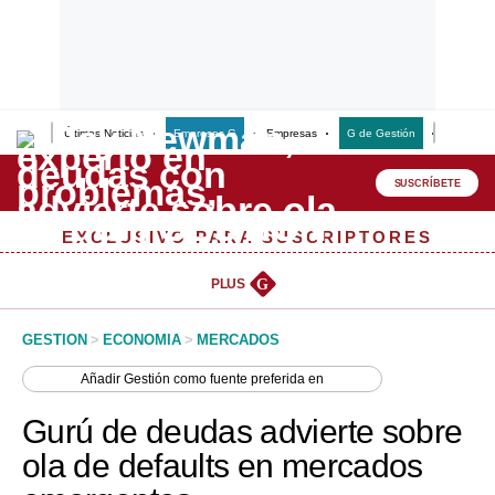
Últimas Noticias
Empresas G
Empresas
G de Gestión
Finanzas
Lo último
Peru Quiosco
SUSCRÍBETE
Portada
EXCLUSIVO PARA SUSCRIPTORES
Empresas
PLUS
G
Management & Empleo
GESTION
>
ECONOMIA
>
MERCADOS
Economía
Añadir
Gestión
como fuente preferida en
Mercados
Gurú de deudas advierte sobre
Perú
ola de defaults en mercados
Política