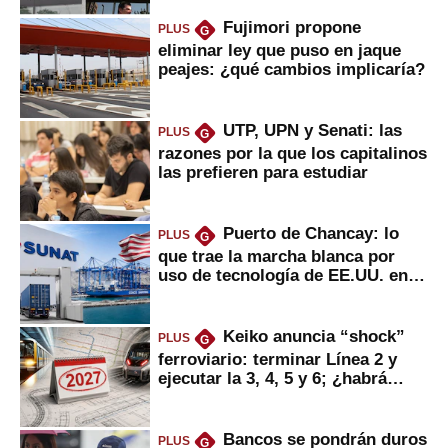
Fujimori propone
PLUS
G
eliminar ley que puso en jaque
peajes: ¿qué cambios implicaría?
UTP, UPN y Senati: las
PLUS
G
razones por la que los capitalinos
las prefieren para estudiar
Puerto de Chancay: lo
PLUS
G
que trae la marcha blanca por
uso de tecnología de EE.UU. en
mercancías
Keiko anuncia “shock”
PLUS
G
ferroviario: terminar Línea 2 y
ejecutar la 3, 4, 5 y 6; ¿habrá
avances?
Bancos se pondrán duros
PLUS
G