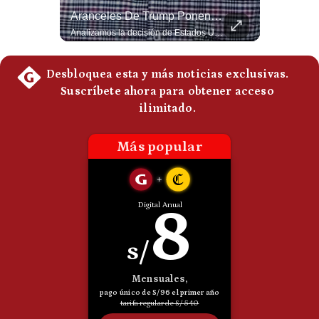
¿Qué Está Pasando En El Estrecho De Ormuz? | Gestión Mundo
Aranceles De Trump Ponen Bajo Presión A Las Exportaciones Del Perú | #EnClaveEconómica
Politica
De
Un petrolero escuchó dos explosiones mientras atravesaba el estrecho de Ormuz. Aunque no se confirmó un ataque directo, el tránsito marítimo estaba prácticamente paralizado: solo cruzaron dos buques, frente a un promedio habitual de entre 130 y 140 diarios. #EstrechoDeOrmuz #Petroleo #NoticiasInternacionales #UltimaHora #Shorts 👉 Suscríbete y activa la campana para no perderte nuestro análisis diario. 🌎 Síguenos en nuestras redes sociales: 📌 Web oficial: https://gestion.pe/mundo/ 📌 LinkedIn: http://bit.ly/3HYIET0 📌 X (Twitter): http://bit.ly/4noZtX9 📌 TikTok: http://bit.ly/4evB6TO
Analizamos la decisión de Estados Unidos de imponer nuevos aranceles a Perú y otros 59 países por presuntos incumplimientos relacionados con el trabajo forzoso. Esta medida amenaza envíos peruanos valorados en más de US$ 5.300 millones, lo que representa casi la mitad de todo lo que el Perú exportó al mercado estadounidense el año pasado. #EconomiaPeru #ExportacionesPeru #DonaldTrump #Aranceles #ComercioExterior #ArancelesTrump #NoticiasPeru #EEUU 👉 Suscríbete y activa la campana para no perderte nuestro análisis diario. 🌎 Síguenos en nuestras redes sociales: 📌 Web oficial: https://gestion.pe/mundo/ 📌 LinkedIn: http://bit.ly/3HYIET0 📌 X (Twitter): http://bit.ly/4noZtX9 📌 TikTok: http://bit.ly/4evB6TO
Cookies
Preguntas
Frecuentes