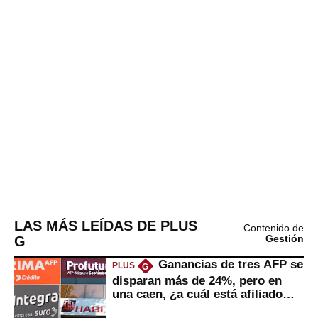
LAS MÁS LEÍDAS DE PLUS
Contenido de
G
Gestión
Ganancias de tres AFP se
PLUS
G
disparan más de 24%, pero en
una caen, ¿a cuál está afiliado
usted?