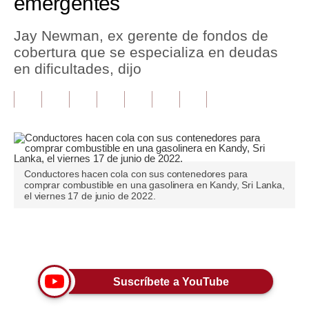
emergentes
Tu Dinero
Jay Newman, ex gerente de fondos de
cobertura que se especializa en deudas
Finanzas Personales
en dificultades, dijo
Inmobiliarias
Plus G
Opinión
Editorial
Conductores hacen cola con sus contenedores para
comprar combustible en una gasolinera en Kandy, Sri Lanka,
Pregunta de hoy
el viernes 17 de junio de 2022.
Blogs
Únete a nuestro canal
Tendencias
Lujo
Suscríbete a YouTube
Viajes