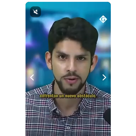
Notas Contratadas
Podcast
Gestión TV
Videos
Fotogalerías
gestion.pe
¿quiénes
Somos?
Términos
Y
Condiciones
Política
De
Privacidad