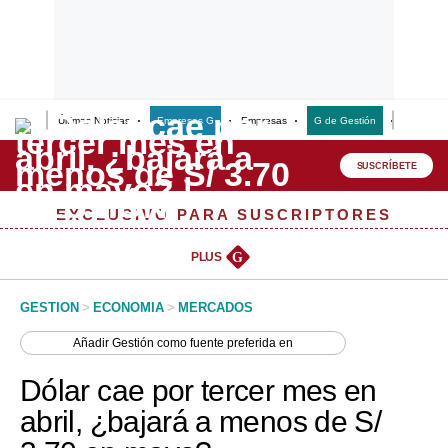
Últimas Noticias
Empresas G
Empresas
G de Gestión
Finanzas
Lo último
Peru Quiosco
SUSCRÍBETE
Portada
EXCLUSIVO PARA SUSCRIPTORES
Empresas
PLUS
G
Management & Empleo
GESTION
>
ECONOMIA
>
MERCADOS
Economía
Añadir
Gestión
como fuente preferida en
Mercados
Dólar cae por tercer mes en
Perú
abril, ¿bajará a menos de S/
Política