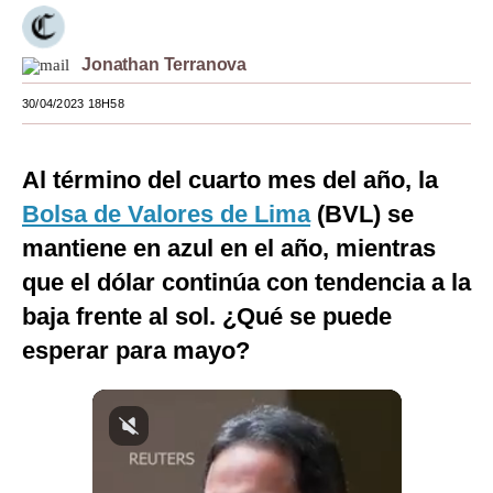
Moda
Jonathan Terranova
Estilos
30/04/2023 18H58
Mundo
EEUU
Al término del cuarto mes del año, la
México
Bolsa de Valores de Lima
(BVL) se
mantiene en azul en el año, mientras
España
que el dólar continúa con tendencia a la
Internacional
baja frente al sol. ¿Qué se puede
Tecnología
esperar para mayo?
Club del Suscriptor
Mix
G de Gestión