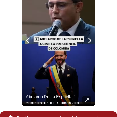
Notas Contratadas
Podcast
Gestión TV
Videos
Fotogalerías
gestion.pe
¿quiénes
Somos?
Términos
Y
La Frontera Española Colapsa ¿Qué Está Pasando En Ceuta? | Gestión Mundo
Abelardo De La Espriella Juramenta Como Nuevo Presidente | Gestión Mundo
Condiciones
La madrugada del 30 de julio de 2026 marcó un antes y un después en el Estrecho de Gibraltar. En cuestión de horas, cerca de 72.000 migrantes marroquíes ingresaron al territorio español de Ceuta, desbordando por completo a una ciudad de apenas 85.000 habitantes. En este video, explicamos los detalles de la emergencia humana y las ramificaciones geopolíticas del conflicto: la trampa de los rumores en redes sociales, el rol de Marruecos, el acercamiento de España a Argelia y la respuesta de la Unión Europea ante las amenazas de suspensión del Tratado Schengen. #Ceuta #España #Marruecos #Geopolitica #PedroSanchez #NoticiasInternacionales #Schengen #Europa #CrisisMigratoria 👉 Suscríbete y activa la campana para no perderte nuestro análisis diario. 🌎 Síguenos en nuestras redes sociales: 📌 Web oficial: https://gestion.pe/mundo/ 📌 LinkedIn: http://bit.ly/3HYIET0 📌 X (Twitter): http://bit.ly/4noZtX9 📌 TikTok: http://bit.ly/4evB6TO
Momento histórico en Colombia: Abelardo de la Espriella prestó juramento y recibió la banda presidencial en la Arena USC de Cali, convirtiéndose oficialmente en el nuevo Presidente de la República para el periodo 2026-2030. Por primera vez en la historia reciente del país, la investidura presidencial se celebró fuera de Bogotá. ¿Qué opinas del inicio de este nuevo mandato constitucional? #DeLaEspriella #Colombia #PosesionPresidencial #Cali #Shorts 👉 Suscríbete y activa la campana para no perderte nuestro análisis diario. 🌎 Síguenos en nuestras redes sociales: 📌 Web oficial: https://gestion.pe/mundo/ 📌 LinkedIn: http://bit.ly/3HYIET0 📌 X (Twitter): http://bit.ly/4noZtX9 📌 TikTok: http://bit.ly/4evB6TO
Política
De
Privacidad