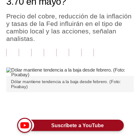
3.70 en mayo?
Tu Dinero
Precio del cobre, reducción de la inflación
y tasas de la Fed influirán en el tipo de
Finanzas Personales
cambio local y las acciones, señalan
Inmobiliarias
analistas.
Plus G
Opinión
Editorial
Dólar mantiene tendencia a la baja desde febrero. (Foto:
Pixabay)
Pregunta de hoy
Blogs
Únete a nuestro canal
Tendencias
Lujo
Suscríbete a YouTube
Viajes