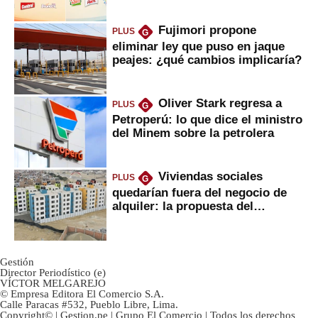
Fujimori propone
PLUS
G
eliminar ley que puso en jaque
peajes: ¿qué cambios implicaría?
Oliver Stark regresa a
PLUS
G
Petroperú: lo que dice el ministro
del Minem sobre la petrolera
Viviendas sociales
PLUS
G
quedarían fuera del negocio de
alquiler: la propuesta del
gobierno
Gestión
Director Periodístico (e)
VÍCTOR MELGAREJO
© Empresa Editora El Comercio S.A.
Calle Paracas #532, Pueblo Libre, Lima.
Copyright© | Gestion.pe | Grupo El Comercio | Todos los derechos