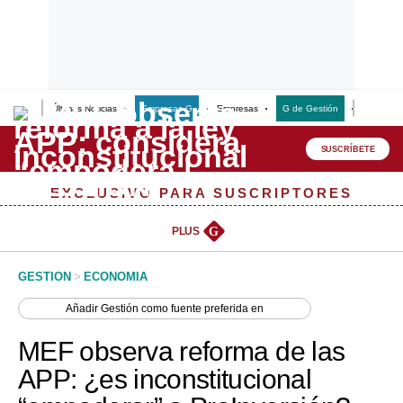
Últimas Noticias
Empresas G
Empresas
G de Gestión
Finanzas
Lo último
Peru Quiosco
SUSCRÍBETE
Portada
EXCLUSIVO PARA SUSCRIPTORES
Empresas
PLUS
G
Management & Empleo
GESTION
>
ECONOMIA
Economía
Añadir
Gestión
como fuente preferida en
Mercados
MEF observa reforma de las
Perú
APP: ¿es inconstitucional
Política