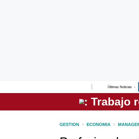
Lo último
Peru Quiosco
Portada
Empresas
Management & Empleo
Economía
Últimas Noticias
Mercados
Perú
Política
GESTION
>
ECONOMIA
>
MANAGEM
Tu Dinero