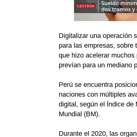
Podcast
Gestión TV
Videos
Digitalizar una operación 
Fotogalerías
para las empresas, sobre t
que hizo acelerar muchos 
prevían para un mediano p
gestion.pe
¿quiénes
Somos?
Perú se encuentra posicio
naciones con múltiples av
Términos
Y
digital, según el Índice 
Condiciones
Mundial (BM).
Política
De
Privacidad
Durante el 2020, las organ
Politica