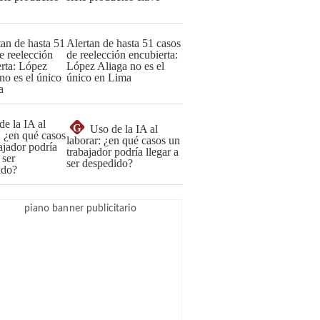
Alertan de hasta 51 casos
de reelección encubierta:
López Aliaga no es el
único en Lima
G
Uso de la IA al
laborar: ¿en qué casos un
trabajador podría llegar a
ser despedido?