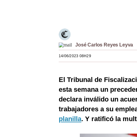
Estilos
Únete a nuestro canal
Mundo
EEUU
México
José Carlos Reyes Leyva
España
14/06/2023 08H29
Internacional
El Tribunal de Fiscalizac
Tecnología
esta semana un preceden
Club del Suscriptor
declara inválido un acue
Mix
trabajadores a su emple
G de Gestión
planilla
. Y ratificó la mu
Notas Contratadas