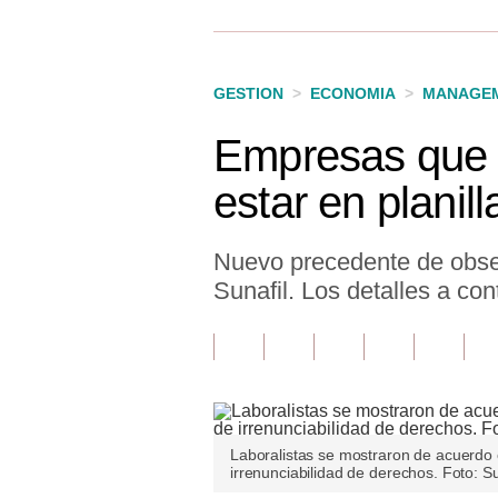
Finanzas Personales
Inmobiliarias
GESTION
>
ECONOMIA
>
MANAGEM
Plus G
Empresas que a
Opinión
estar en planil
Editorial
Pregunta de hoy
Nuevo precedente de observ
Sunafil. Los detalles a con
Blogs
Tendencias
Lujo
Viajes
Laboralistas se mostraron de acuerdo co
irrenunciabilidad de derechos. Foto: Su
Moda