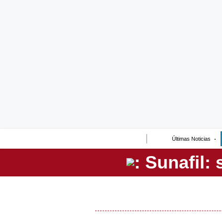
Lo último
Peru Quiosco
Portada
Empresas
Management & Empleo
Economía
Últimas Noticias
Mercados
Perú
Política
Tu Dinero