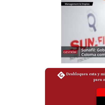
Podcast
Gestión TV
Videos
Fotogalerías
gestion.pe
¿quiénes
Somos?
Términos
Y
Condiciones
Política
De
Privacidad
Politica