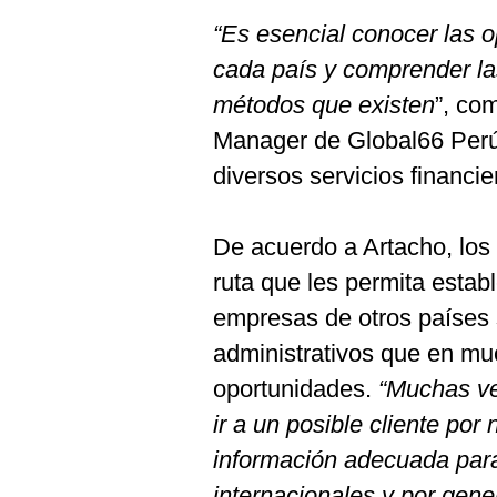
De
Cookies
“Es esencial conocer las 
Preguntas
cada país y comprender la
Frecuentes
métodos que existen
”, co
Manager de Global66 Perú,
diversos servicios financie
De acuerdo a Artacho, los
ruta que les permita estab
empresas de otros países 
administrativos que en mu
oportunidades.
“Muchas vec
ir a un posible cliente por
información adecuada para
internacionales y por gene