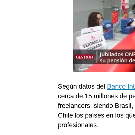
Podcast
Gestión TV
Videos
Fotogalerías
gestion.pe
¿quiénes
Somos?
Según datos del
Banco Int
Términos
cerca de 15 millones de 
Y
Condiciones
freelancers; siendo Brasil
Política
Chile los países en los qu
De
Privacidad
profesionales.
Politica