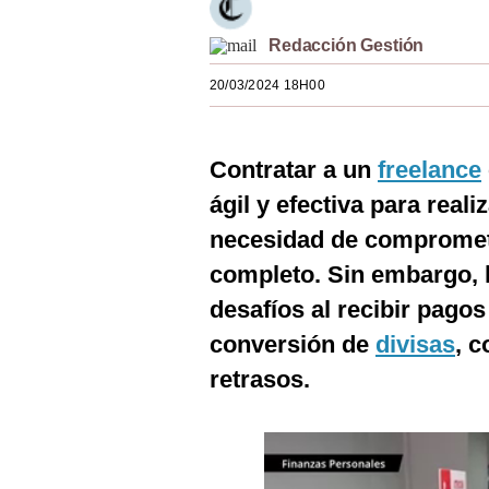
Estilos
Redacción Gestión
Mundo
20/03/2024 18H00
EEUU
México
Contratar a un
freelance
España
ágil y efectiva para reali
necesidad de compromet
Internacional
completo. Sin embargo, 
Tecnología
desafíos al recibir pagos
Club del Suscriptor
conversión de
divisas
, 
Mix
retrasos.
G de Gestión
Notas Contratadas