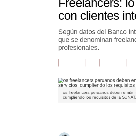
Freelancers: lo
Finanzas Personales
con clientes in
Inmobiliarias
Según datos del Banco Int
Plus G
que se denominan freelanc
Opinión
profesionales.
Editorial
Pregunta de hoy
Blogs
os freelancers peruanos deben emitir r
Tendencias
cumpliendo los requisitos de la SUNAT.
Lujo
Únete a nuestro canal
Viajes
Moda