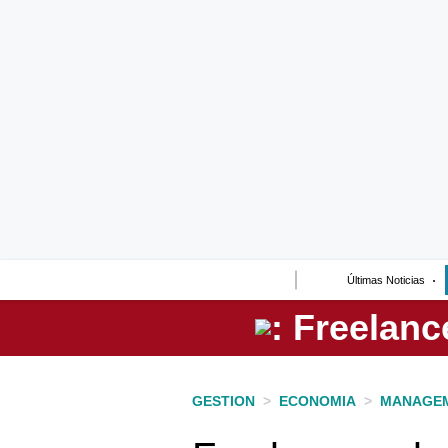
Lo último
Peru Quiosco
Portada
Empresas
Management & Empleo
Economía
Últimas Noticias
Mercados
Perú
Política
GESTION
>
ECONOMIA
>
MANAGEM
Tu Dinero