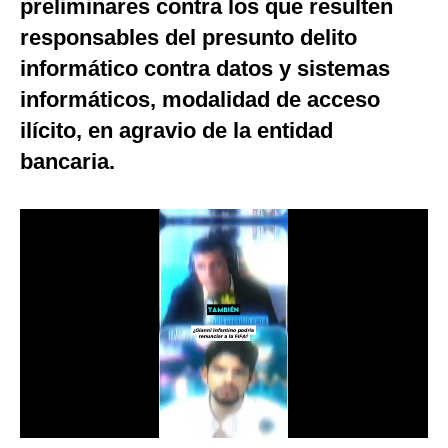
preliminares contra los que resulten
Notas Contratadas
responsables del presunto delito
Podcast
informático contra datos y sistemas
informáticos, modalidad de acceso
Gestión TV
ilícito, en agravio de la entidad
Videos
bancaria.
Fotogalerías
gestion.pe
¿quiénes
Somos?
Términos
Y
Condiciones
Política
De
Privacidad