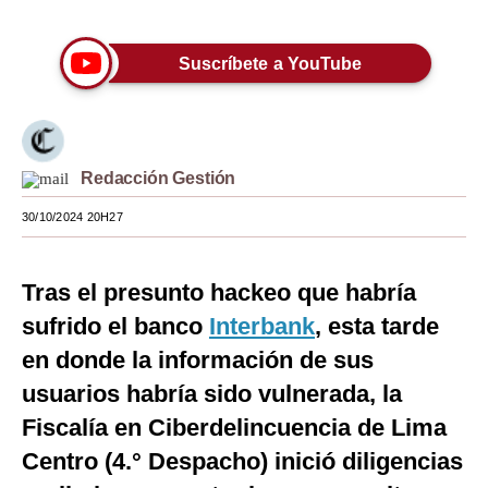
Moda
Suscríbete a YouTube
Estilos
Mundo
EEUU
Redacción Gestión
México
30/10/2024 20H27
España
Tras el presunto hackeo que habría
Internacional
sufrido el banco
Interbank
, esta tarde
Tecnología
en donde la información de sus
Club del Suscriptor
usuarios habría sido vulnerada, la
Fiscalía en Ciberdelincuencia de Lima
Mix
Centro (4.° Despacho) inició diligencias
G de Gestión