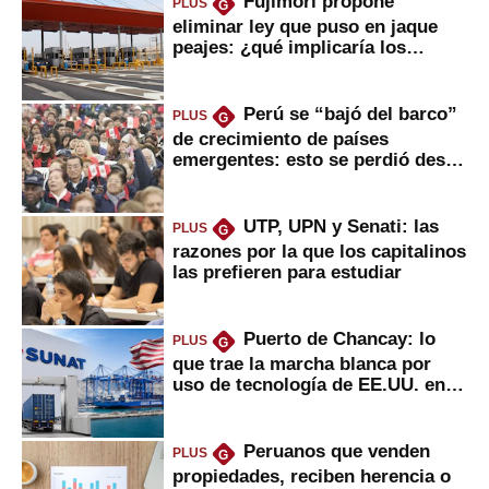
Fujimori propone
PLUS
G
eliminar ley que puso en jaque
peajes: ¿qué implicaría los
usuarios?
Perú se “bajó del barco”
PLUS
G
de crecimiento de países
emergentes: esto se perdió desde
2022
UTP, UPN y Senati: las
PLUS
G
razones por la que los capitalinos
las prefieren para estudiar
Puerto de Chancay: lo
PLUS
G
que trae la marcha blanca por
uso de tecnología de EE.UU. en
mercancías
Peruanos que venden
PLUS
G
propiedades, reciben herencia o