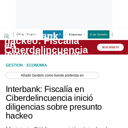
Últimas Noticias
Empresas G
Empresas
G de Gestión
Finanzas
Lo último
Peru Quiosco
SUSCRÍBETE
Portada
GESTION
>
ECONOMIA
Empresas
Añadir
Gestión
como fuente preferida en
Management & Empleo
Interbank: Fiscalía en
Economía
Ciberdelincuencia inició
diligencias sobre presunto
Mercados
hackeo
Perú
Política