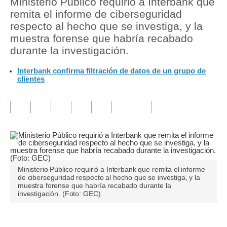
Ministerio Público requirió a Interbank que
remita el informe de ciberseguridad
Tu Dinero
respecto al hecho que se investiga, y la
muestra forense que habría recabado
Finanzas Personales
durante la investigación.
Inmobiliarias
Interbank confirma filtración de datos de un grupo de
clientes
Plus G
Opinión
Editorial
Pregunta de hoy
Blogs
Ministerio Público requirió a Interbank que remita el informe
de ciberseguridad respecto al hecho que se investiga, y la
Tendencias
muestra forense que habría recabado durante la
investigación. (Foto: GEC)
Lujo
Viajes
Únete a nuestro canal