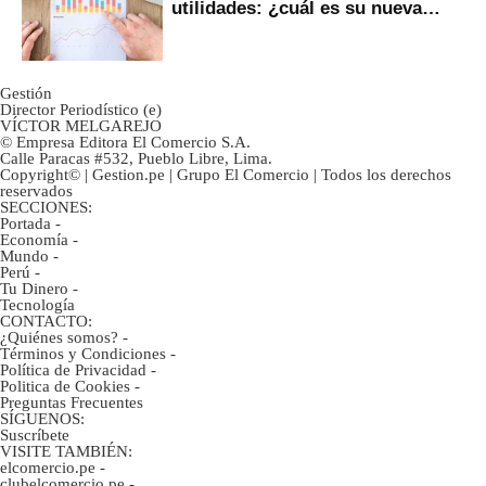
utilidades: ¿cuál es su nueva
inversión clave?
Gestión
Director Periodístico (e)
VÍCTOR MELGAREJO
© Empresa Editora El Comercio S.A.
Calle Paracas #532, Pueblo Libre, Lima.
Copyright© | Gestion.pe | Grupo El Comercio | Todos los derechos
reservados
SECCIONES:
Portada
-
Economía
-
Mundo
-
Perú
-
Tu Dinero
-
Tecnología
CONTACTO:
¿Quiénes somos?
-
Términos y Condiciones
-
Política de Privacidad
-
Politica de Cookies
-
Preguntas Frecuentes
SÍGUENOS:
Suscríbete
VISITE TAMBIÉN:
elcomercio.pe
-
clubelcomercio.pe
-