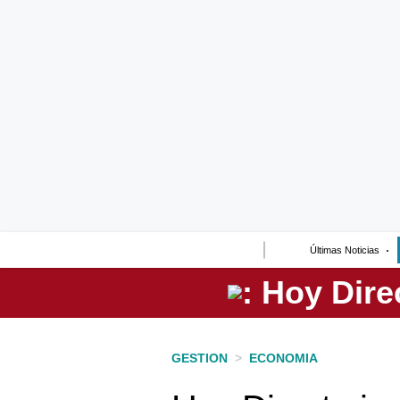
Lo último
Peru Quiosco
Portada
Empresas
Management & Empleo
Economía
Últimas Noticias
Mercados
Perú
Política
GESTION
>
ECONOMIA
Tu Dinero