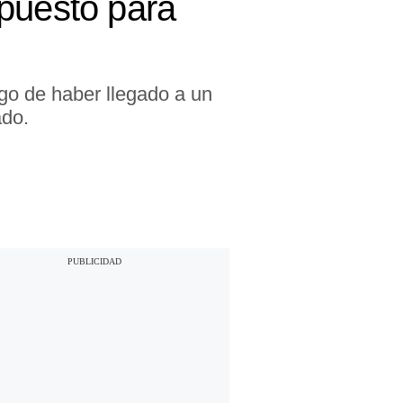
upuesto para
go de haber llegado a un
ado.