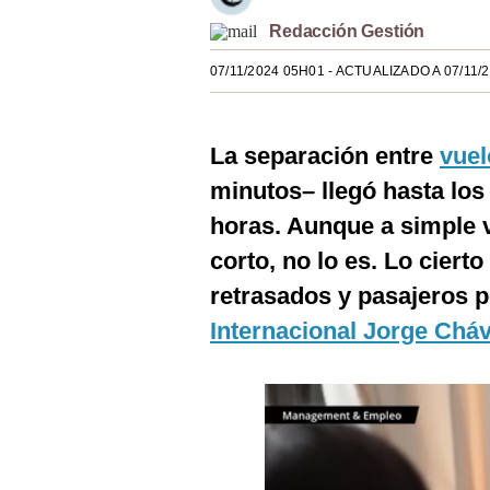
Estilos
Redacción Gestión
Mundo
07/11/2024 05H01
- ACTUALIZADO A 07/11/
EEUU
La separación entre
vuel
México
minutos– llegó hasta los
España
horas. Aunque a simple 
Internacional
corto, no lo es. Lo cier
Tecnología
retrasados y pasajeros p
Internacional Jorge Chá
Club del Suscriptor
Mix
G de Gestión
Notas Contratadas