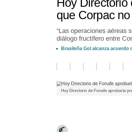
Hoy Directorio
Finanzas Personales
que Corpac no
Inmobiliarias
“Las operaciones aéreas s
Plus G
diálogo fructífero entre Co
Opinión
Brasileña Gol alcanza acuerdo d
Editorial
Pregunta de hoy
Blogs
Hoy Directorio de Fonafe aprobaría p
Tendencias
Lujo
Únete a nuestro canal
Viajes
Moda