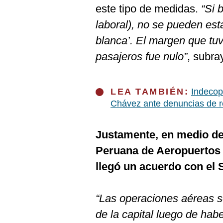
De
este tipo de medidas.
“Si 
Cookies
laboral), no se pueden es
Preguntas
Frecuentes
blanca’. El margen que tuv
pasajeros fue nulo”
, subra
LEA TAMBIÉN:
Indecop
Chávez ante denuncias de r
Justamente, en medio de
Peruana de Aeropuertos 
llegó un acuerdo con el 
“Las operaciones aéreas s
de la capital luego de habe