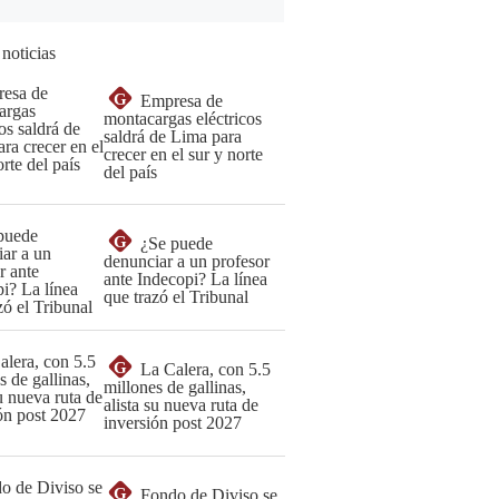
 noticias
G
Empresa de
montacargas eléctricos
saldrá de Lima para
crecer en el sur y norte
del país
G
¿Se puede
denunciar a un profesor
ante Indecopi? La línea
que trazó el Tribunal
G
La Calera, con 5.5
millones de gallinas,
alista su nueva ruta de
inversión post 2027
G
Fondo de Diviso se