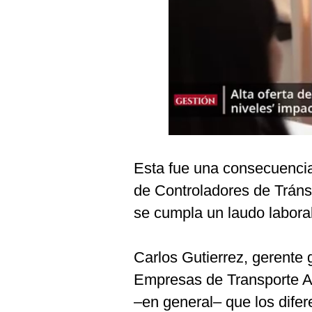
Podcast
Gestión TV
Videos
Fotogalerías
gestion.pe
Esta fue una consecuencia 
¿quiénes
de Controladores de Tráns
Somos?
se cumpla un laudo laboral
Términos
Y
Condiciones
Carlos Gutierrez, gerente 
Política
De
Empresas de Transporte Aé
Privacidad
–en general– que los dife
Politica