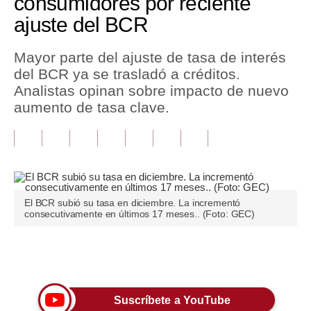
consumidores por reciente
ajuste del BCR
Tu Dinero
Finanzas Personales
Mayor parte del ajuste de tasa de interés
del BCR ya se trasladó a créditos.
Inmobiliarias
Analistas opinan sobre impacto de nuevo
aumento de tasa clave.
Plus G
Opinión
Editorial
Pregunta de hoy
El BCR subió su tasa en diciembre. La incrementó
consecutivamente en últimos 17 meses.. (Foto: GEC)
Blogs
Tendencias
Únete a nuestro canal
Lujo
Suscríbete a YouTube
Viajes