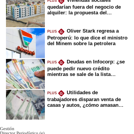
Viviendas sociales
PLUS
G
quedarían fuera del negocio de
alquiler: la propuesta del
gobierno
Oliver Stark regresa a
PLUS
G
Petroperú: lo que dice el ministro
del Minem sobre la petrolera
Deudas en Infocorp: ¿se
PLUS
G
puede pedir nuevo crédito
mientras se sale de la lista
negra?
Utilidades de
PLUS
G
trabajadores disparan venta de
casas y autos, ¿cómo amasan
tanta liquidez?
Gestión
Director Periodístico (e)