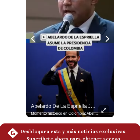
Notas Contratadas
Podcast
Gestión TV
Videos
Fotogalerías
gestion.pe
¿quiénes
Somos?
La Verdadera Razón Por La Que China Apoya A Irán | Gestión Mundo
Abelardo De La Espriella Juramenta Como Nuevo Presidente | Gestión Mundo
Términos
Guido Larson, analista internacional explica que la guerra no puede entenderse únicamente como un enfrentamiento entre Estados Unidos e Irán, sino también dentro de la competencia global entre Washington y Pekín. El analista sostiene que China mantiene su relación petrolera con Irán y que le interesa que Estados Unidos consuma recursos y pierda influencia. 🚀 ¿Quieres entender el mundo sin ruido? Únete a nuestra comunidad y forma parte del cambio. #GestiónNewsroomLive #NoticiasGlobales #AnálisisGeopolítico #EconomíaMundial #IA #Geopolítica #LatinosEnUSA #NoticiasEnEspañol 👉 Suscríbete y activa la campana para no perderte nuestro análisis diario. 🌎 Síguenos en nuestras redes sociales: 📌 Web oficial: https://gestion.pe/mundo/ 📌 LinkedIn: http://bit.ly/3HYIET0 📌 X (Twitter): http://bit.ly/4noZtX9 📌 TikTok: http://bit.ly/4evB6TO
Momento histórico en Colombia: Abelardo de la Espriella prestó juramento y recibió la banda presidencial en la Arena USC de Cali, convirtiéndose oficialmente en el nuevo Presidente de la República para el periodo 2026-2030. Por primera vez en la historia reciente del país, la investidura presidencial se celebró fuera de Bogotá. ¿Qué opinas del inicio de este nuevo mandato constitucional? #DeLaEspriella #Colombia #PosesionPresidencial #Cali #Shorts 👉 Suscríbete y activa la campana para no perderte nuestro análisis diario. 🌎 Síguenos en nuestras redes sociales: 📌 Web oficial: https://gestion.pe/mundo/ 📌 LinkedIn: http://bit.ly/3HYIET0 📌 X (Twitter): http://bit.ly/4noZtX9 📌 TikTok: http://bit.ly/4evB6TO
Y
Condiciones
Política
De
Privacidad