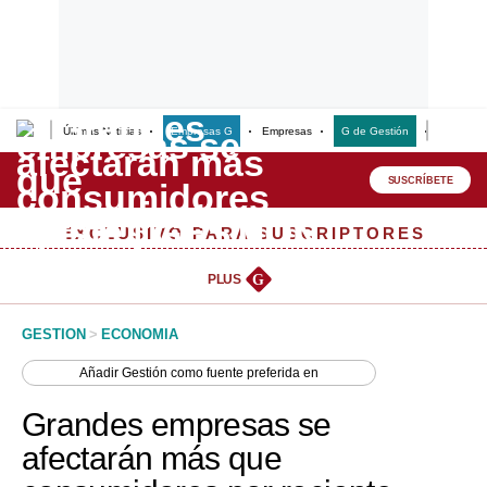
Últimas Noticias
Empresas G
Empresas
G de Gestión
Finanzas
Lo último
Peru Quiosco
SUSCRÍBETE
Portada
EXCLUSIVO PARA SUSCRIPTORES
Empresas
PLUS
G
Management & Empleo
GESTION
>
ECONOMIA
Economía
Añadir
Gestión
como fuente preferida en
Mercados
Grandes empresas se
Perú
afectarán más que
Política