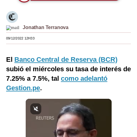
Moda
Estilos
Jonathan Terranova
Mundo
09/12/2022 12H33
EEUU
México
El
Banco Central de Reserva (BCR)
subió el miércoles su tasa de interés de
España
7.25% a 7.5%, tal
como adelantó
Internacional
Gestion.pe
.
Tecnología
Club del Suscriptor
Mix
G de Gestión