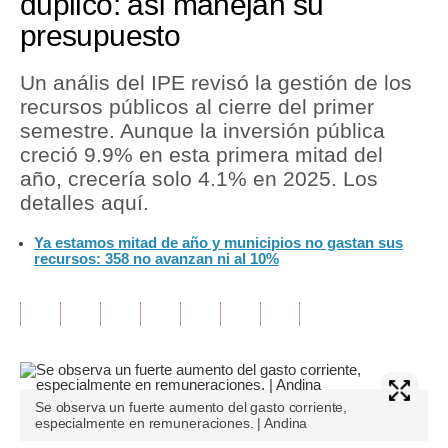
duplicó: así manejan su
presupuesto
Tu Dinero
Finanzas Personales
Un anális del IPE revisó la gestión de los
recursos públicos al cierre del primer
Inmobiliarias
semestre. Aunque la inversión pública
creció 9.9% en esta primera mitad del
Plus G
año, crecería solo 4.1% en 2025. Los
Opinión
detalles aquí.
Editorial
Ya estamos mitad de año y municipios no gastan sus
recursos: 358 no avanzan ni al 10%
Pregunta de hoy
Blogs
Tendencias
Lujo
Se observa un fuerte aumento del gasto corriente,
especialmente en remuneraciones. | Andina
Viajes