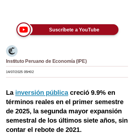
Moda
Únete a nuestro canal
Estilos
Suscríbete a YouTube
Mundo
EEUU
México
Instituto Peruano de Economía (IPE)
España
14/07/2025 05H02
Internacional
La
inversión pública
creció 9.9% en
Tecnología
términos reales en el primer semestre
Club del Suscriptor
de 2025, la segunda mayor expansión
Mix
semestral de los últimos siete años, sin
contar el rebote de 2021.
G de Gestión