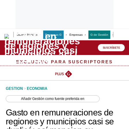
Últimas Noticias
Empresas G
Empresas
G de Gestión
Finanzas
Lo último
Peru Quiosco
SUSCRÍBETE
Portada
EXCLUSIVO PARA SUSCRIPTORES
Empresas
PLUS
G
Management & Empleo
GESTION
>
ECONOMIA
Economía
Añadir
Gestión
como fuente preferida en
Mercados
Gasto en remuneraciones de
Perú
regiones y municipios casi se
Política