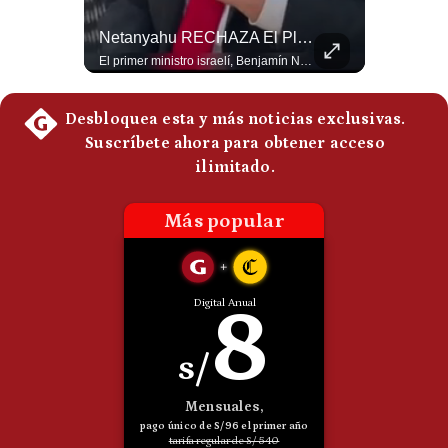
Politica
El FRACASO Militar Más Caro De Medio Oriente | #radar24
Netanyahu RECHAZA El Plan De Trump Para Gaza | Gestión Mundo
De
Cookies
El internacionalista Roberto Heimovits señaló que Arabia Saudita posee armamento avanzado comprado por decenas de miles de millones de dólares. Sin embargo, recuerda que combatió durante siete años contra los hutíes sin conseguir derrotarlos, pese a la enorme diferencia de poder militar. #ArabiaSaudita #Hutíes #RobertoHeimovits #Geopolítica #Guerra #NoticiasInternacionales #Shorts 👉 Suscríbete y activa la campana para no perderte nuestro análisis diario. 🌎 Síguenos en nuestras redes sociales: 📌 Web oficial: https://gestion.pe/mundo/ 📌 LinkedIn: http://bit.ly/3HYIET0 📌 X (Twitter): http://bit.ly/4noZtX9 📌 TikTok: http://bit.ly/4evB6TO
El primer ministro israelí, Benjamín Netanyahu, aclaró que Israel NO ha aceptado la propuesta respaldada por Estados Unidos sobre el futuro y la desmilitarización de Gaza. ¿Se rompe la alianza estratégica entre Washington y Tel Aviv? #Netanyahu #Israel #Trump #Gaza #EstadosUnidos #Geopolitica #NoticiasInternacionales #Shorts 👉 Suscríbete y activa la campana para no perderte nuestro análisis diario. 🌎 Síguenos en nuestras redes sociales: 📌 Web oficial: https://gestion.pe/mundo/ 📌 LinkedIn: http://bit.ly/3HYIET0 📌 X (Twitter): http://bit.ly/4noZtX9 📌 TikTok: http://bit.ly/4evB6TO
Preguntas
Frecuentes