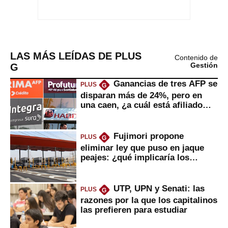
LAS MÁS LEÍDAS DE PLUS
Contenido de
G
Gestión
Ganancias de tres AFP se
PLUS
G
disparan más de 24%, pero en
una caen, ¿a cuál está afiliado
usted?
Fujimori propone
PLUS
G
eliminar ley que puso en jaque
peajes: ¿qué implicaría los
usuarios?
UTP, UPN y Senati: las
PLUS
G
razones por la que los capitalinos
las prefieren para estudiar