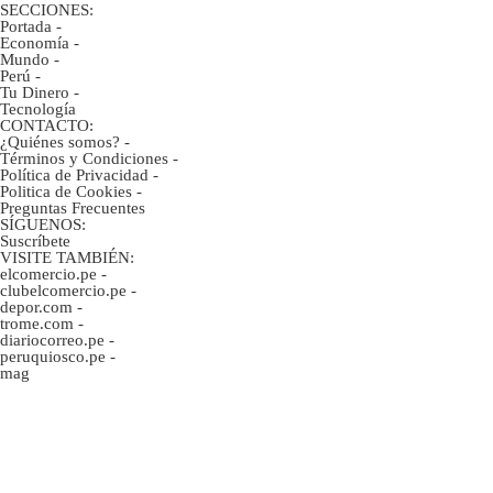
SECCIONES:
Portada
-
Economía
-
Mundo
-
Perú
-
Tu Dinero
-
Tecnología
CONTACTO:
¿Quiénes somos?
-
Términos y Condiciones
-
Política de Privacidad
-
Politica de Cookies
-
Preguntas Frecuentes
SÍGUENOS:
Suscríbete
VISITE TAMBIÉN:
elcomercio.pe
-
clubelcomercio.pe
-
depor.com
-
trome.com
-
diariocorreo.pe
-
peruquiosco.pe
-
mag