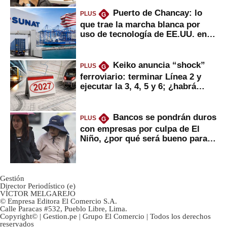
Puerto de Chancay: lo
PLUS
G
que trae la marcha blanca por
uso de tecnología de EE.UU. en
mercancías
Keiko anuncia “shock”
PLUS
G
ferroviario: terminar Línea 2 y
ejecutar la 3, 4, 5 y 6; ¿habrá
avances?
Bancos se pondrán duros
PLUS
G
con empresas por culpa de El
Niño, ¿por qué será bueno para
ahorristas?
Gestión
Director Periodístico (e)
VÍCTOR MELGAREJO
© Empresa Editora El Comercio S.A.
Calle Paracas #532, Pueblo Libre, Lima.
Copyright© | Gestion.pe | Grupo El Comercio | Todos los derechos
reservados