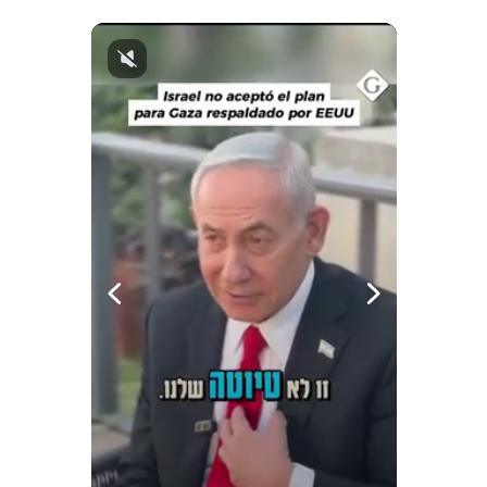
Notas Contratadas
Podcast
Gestión TV
Videos
Fotogalerías
gestion.pe
¿quiénes
Somos?
Términos
Y
Condiciones
Política
De
Privacidad