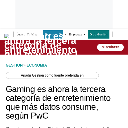
Últimas Noticias
Empresas G
Empresas
G de Gestión
Finanzas
Lo último
Peru Quiosco
SUSCRÍBETE
Portada
GESTION
>
ECONOMIA
Empresas
Añadir
Gestión
como fuente preferida en
Management & Empleo
Gaming es ahora la tercera
Economía
categoría de entretenimiento
que más datos consume,
Mercados
según PwC
Perú
Política