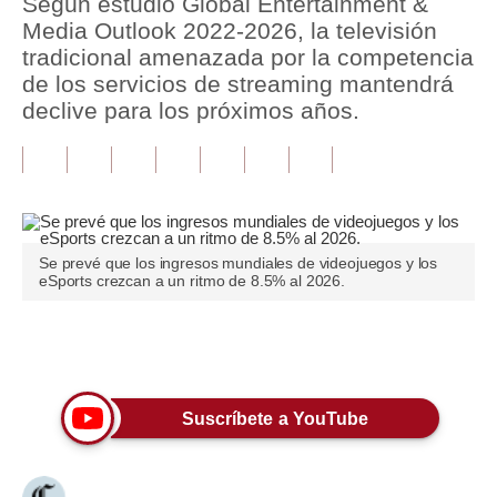
Según estudio Global Entertainment &
Media Outlook 2022-2026, la televisión
Tu Dinero
tradicional amenazada por la competencia
de los servicios de streaming mantendrá
Finanzas Personales
declive para los próximos años.
Inmobiliarias
Plus G
Opinión
Se prevé que los ingresos mundiales de videojuegos y los
Editorial
eSports crezcan a un ritmo de 8.5% al 2026.
Pregunta de hoy
Únete a nuestro canal
Blogs
Tendencias
Suscríbete a YouTube
Lujo
Viajes