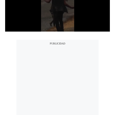
Notas Contratadas
Podcast
Gestión TV
Videos
Fotogalerías
gestion.pe
¿quiénes
Somos?
Términos
Y
Condiciones
Política
De
Privacidad