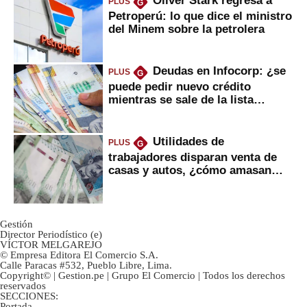
Oliver Stark regresa a
PLUS
G
Petroperú: lo que dice el ministro
del Minem sobre la petrolera
Deudas en Infocorp: ¿se
PLUS
G
puede pedir nuevo crédito
mientras se sale de la lista
negra?
Utilidades de
PLUS
G
trabajadores disparan venta de
casas y autos, ¿cómo amasan
tanta liquidez?
Gestión
Director Periodístico (e)
VÍCTOR MELGAREJO
© Empresa Editora El Comercio S.A.
Calle Paracas #532, Pueblo Libre, Lima.
Copyright© | Gestion.pe | Grupo El Comercio | Todos los derechos
reservados
SECCIONES:
Portada
-