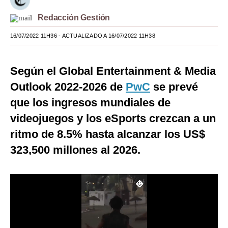
Moda
Redacción Gestión
Estilos
16/07/2022 11H36
- ACTUALIZADO A 16/07/2022 11H38
Mundo
Según el Global Entertainment & Media
EEUU
Outlook 2022-2026 de
PwC
se prevé
México
que los ingresos mundiales de
videojuegos y los eSports crezcan a un
España
ritmo de 8.5% hasta alcanzar los US$
Internacional
323,500 millones al 2026.
Tecnología
Club del Suscriptor
Mix
G de Gestión