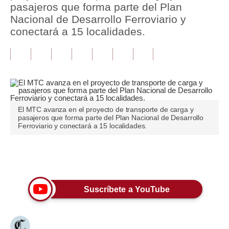
pasajeros que forma parte del Plan
Nacional de Desarrollo Ferroviario y
Tu Dinero
conectará a 15 localidades.
Finanzas Personales
Inmobiliarias
Plus G
Opinión
El MTC avanza en el proyecto de transporte de carga y
pasajeros que forma parte del Plan Nacional de Desarrollo
Editorial
Ferroviario y conectará a 15 localidades.
Pregunta de hoy
Únete a nuestro canal
Blogs
Tendencias
Suscríbete a YouTube
Lujo
Viajes