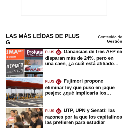
LAS MÁS LEÍDAS DE PLUS
Contenido de
G
Gestión
Ganancias de tres AFP se
PLUS
G
disparan más de 24%, pero en
una caen, ¿a cuál está afiliado
usted?
Fujimori propone
PLUS
G
eliminar ley que puso en jaque
peajes: ¿qué implicaría los
usuarios?
UTP, UPN y Senati: las
PLUS
G
razones por la que los capitalinos
las prefieren para estudiar