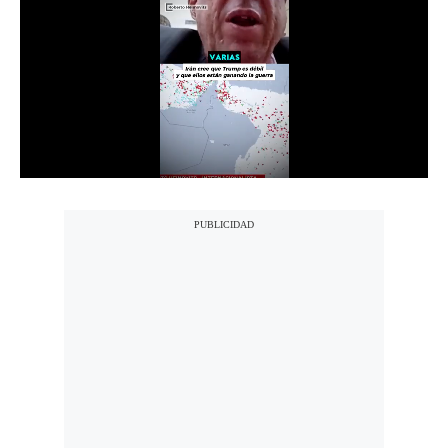
Notas Contratadas
Podcast
Gestión TV
Videos
Fotogalerías
gestion.pe
¿quiénes
Somos?
Términos
Y
Condiciones
Política
De
Privacidad