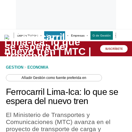
Últimas Noticias
Empresas G
Empresas
G de Gestión
Finanzas
Lo último
Peru Quiosco
SUSCRÍBETE
Portada
GESTION
>
ECONOMIA
Empresas
Añadir
Gestión
como fuente preferida en
Management & Empleo
Ferrocarril Lima-Ica: lo que se
Economía
espera del nuevo tren
Mercados
El Ministerio de Transportes y
Perú
Comunicaciones (MTC) avanza en el
proyecto de transporte de carga y
Política