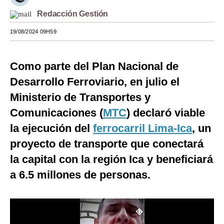
Redacción Gestión
Moda
19/08/2024 09H59
Estilos
Mundo
Como parte del Plan Nacional de
EEUU
Desarrollo Ferroviario, en julio el
México
Ministerio de Transportes y
Comunicaciones (
MTC
) declaró viable
España
la ejecución del
ferrocarril Lima-Ica
, un
Internacional
proyecto de transporte que conectará
Tecnología
la capital con la región Ica y beneficiará
a 6.5 millones de personas.
Club del Suscriptor
Mix
G de Gestión