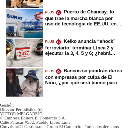
Puerto de Chancay: lo
PLUS
G
que trae la marcha blanca por
uso de tecnología de EE.UU. en
mercancías
Keiko anuncia “shock”
PLUS
G
ferroviario: terminar Línea 2 y
ejecutar la 3, 4, 5 y 6; ¿habrá
avances?
Bancos se pondrán duros
PLUS
G
con empresas por culpa de El
Niño, ¿por qué será bueno para
ahorristas?
Gestión
Director Periodístico (e)
VÍCTOR MELGAREJO
© Empresa Editora El Comercio S.A.
Calle Paracas #532, Pueblo Libre, Lima.
Copyright© | Gestion.pe | Grupo El Comercio | Todos los derechos