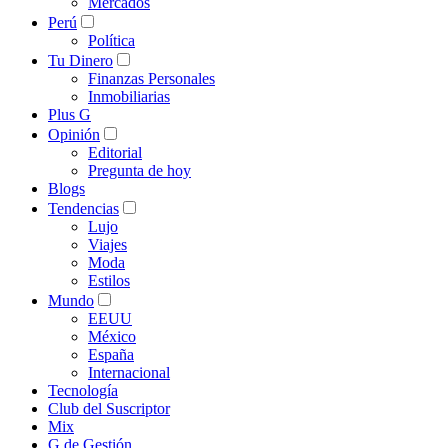
Mercados
Perú
Política
Tu Dinero
Finanzas Personales
Inmobiliarias
Plus G
Opinión
Editorial
Pregunta de hoy
Blogs
Tendencias
Lujo
Viajes
Moda
Estilos
Mundo
EEUU
México
España
Internacional
Tecnología
Club del Suscriptor
Mix
G de Gestión