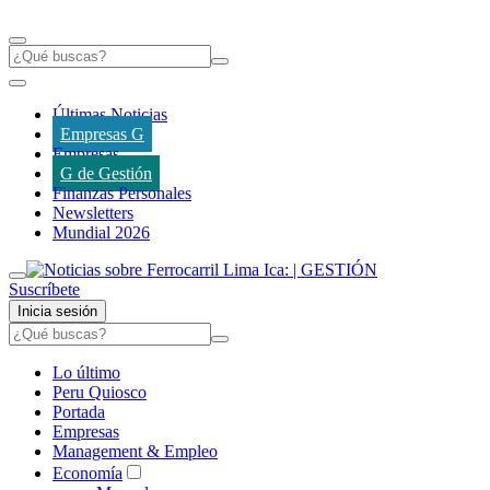
Últimas Noticias
Empresas G
Empresas
G de Gestión
Finanzas Personales
Newsletters
Mundial 2026
Suscríbete
Inicia sesión
Lo último
Peru Quiosco
Portada
Empresas
Management & Empleo
Economía