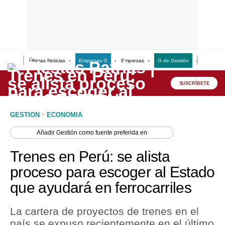
Últimas Noticias
Empresas G
Empresas
G de Gestión
Finanzas
Lo último
Peru Quiosco
SUSCRÍBETE
Portada
GESTION
>
ECONOMIA
Empresas
Añadir
Gestión
como fuente preferida en
Management & Empleo
Trenes en Perú: se alista
Economía
proceso para escoger al Estado
que ayudará en ferrocarriles
Mercados
Perú
La cartera de proyectos de trenes en el
país se expuso recientemente en el último
Política