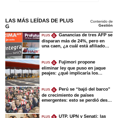
LAS MÁS LEÍDAS DE PLUS
Contenido de
G
Gestión
Ganancias de tres AFP se
PLUS
G
disparan más de 24%, pero en
una caen, ¿a cuál está afiliado
usted?
Fujimori propone
PLUS
G
eliminar ley que puso en jaque
peajes: ¿qué implicaría los
usuarios?
Perú se “bajó del barco”
PLUS
G
de crecimiento de países
emergentes: esto se perdió desde
2022
UTP, UPN y Senati: las
PLUS
G