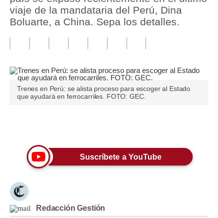
viaje de la mandataria del Perú, Dina
Tu Dinero
Boluarte, a China. Sepa los detalles.
Finanzas Personales
Inmobiliarias
Plus G
Trenes en Perú: se alista proceso para escoger al Estado
Opinión
que ayudará en ferrocarriles. FOTO: GEC.
Editorial
Únete a nuestro canal
Pregunta de hoy
Blogs
Suscríbete a YouTube
Tendencias
Lujo
Redacción Gestión
Viajes