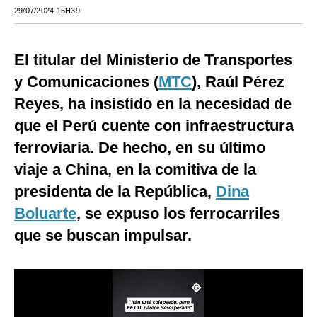
29/07/2024 16H39
Moda
Estilos
El titular del Ministerio de Transportes
Mundo
y Comunicaciones (
MTC
), Raúl Pérez
Reyes, ha insistido en la necesidad de
EEUU
que el Perú cuente con infraestructura
México
ferroviaria. De hecho, en su último
España
viaje a China, en la comitiva de la
presidenta de la República,
Dina
Internacional
Boluarte
, se expuso los ferrocarriles
Tecnología
que se buscan impulsar.
Club del Suscriptor
Mix
G de Gestión