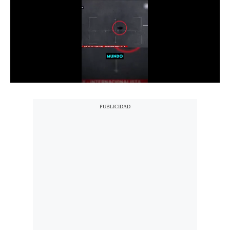
Notas Contratadas
Podcast
Gestión TV
Videos
Fotogalerías
gestion.pe
¿quiénes
Somos?
Términos
Y
Condiciones
Política
De
Privacidad