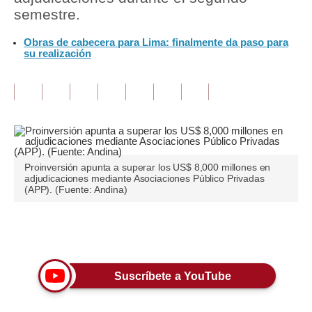
semestre.
Tu Dinero
Obras de cabecera para Lima: finalmente da paso para
su realización
Finanzas Personales
Inmobiliarias
Plus G
Opinión
Editorial
Proinversión apunta a superar los US$ 8,000 millones en
adjudicaciones mediante Asociaciones Público Privadas
(APP). (Fuente: Andina)
Pregunta de hoy
Blogs
Únete a nuestro canal
Tendencias
Suscríbete a YouTube
Lujo
Viajes