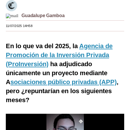
Moda
Guadalupe Gamboa
Estilos
11/07/2025 14H58
Mundo
EEUU
En lo que va del 2025, la
Agencia de
Promoción de la Inversión Privada
México
(ProInversión)
ha adjudicado
España
únicamente un proyecto mediante
Internacional
A
sociaciones público privadas (APP)
,
pero ¿repuntarían en los siguientes
Tecnología
meses?
Club del Suscriptor
Mix
G de Gestión