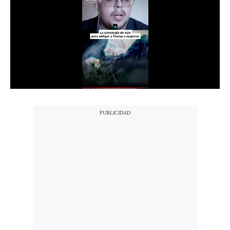
Notas Contratadas
Podcast
Gestión TV
Videos
Fotogalerías
gestion.pe
¿quiénes
Somos?
Términos
Y
Condiciones
Política
De
Privacidad