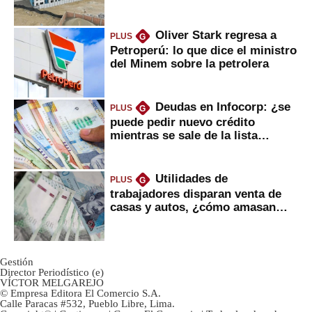
gobierno
Oliver Stark regresa a
PLUS
G
Petroperú: lo que dice el ministro
del Minem sobre la petrolera
Deudas en Infocorp: ¿se
PLUS
G
puede pedir nuevo crédito
mientras se sale de la lista
negra?
Utilidades de
PLUS
G
trabajadores disparan venta de
casas y autos, ¿cómo amasan
tanta liquidez?
Gestión
Director Periodístico (e)
VÍCTOR MELGAREJO
© Empresa Editora El Comercio S.A.
Calle Paracas #532, Pueblo Libre, Lima.