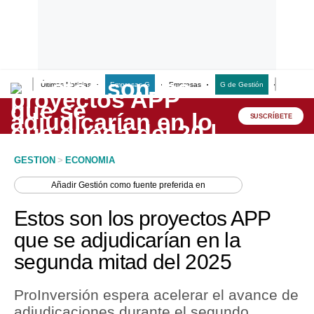
Últimas Noticias
Empresas G
Empresas
G de Gestión
Finanzas
Lo último
Peru Quiosco
SUSCRÍBETE
Portada
GESTION
>
ECONOMIA
Empresas
Añadir
Gestión
como fuente preferida en
Management & Empleo
Estos son los proyectos APP
Economía
que se adjudicarían en la
segunda mitad del 2025
Mercados
Perú
ProInversión espera acelerar el avance de
adjudicaciones durante el segundo
Política