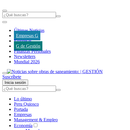
Últimas Noticias
Empresas G
Empresas
G de Gestión
Finanzas Personales
Newsletters
Mundial 2026
Suscríbete
Inicia sesión
Lo último
Peru Quiosco
Portada
Empresas
Management & Empleo
Economía