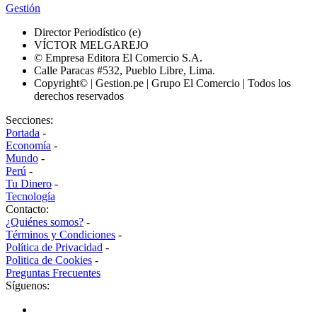
Gestión
Director Periodístico (e)
VÍCTOR MELGAREJO
© Empresa Editora El Comercio S.A.
Calle Paracas #532, Pueblo Libre, Lima.
Copyright© | Gestion.pe | Grupo El Comercio | Todos los
derechos reservados
Secciones:
Portada
-
Economía
-
Mundo
-
Perú
-
Tu Dinero
-
Tecnología
Contacto:
¿Quiénes somos?
-
Términos y Condiciones
-
Política de Privacidad
-
Politica de Cookies
-
Preguntas Frecuentes
Síguenos: