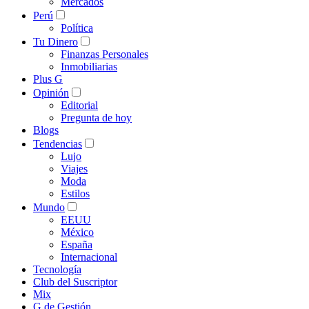
Mercados
Perú
Política
Tu Dinero
Finanzas Personales
Inmobiliarias
Plus G
Opinión
Editorial
Pregunta de hoy
Blogs
Tendencias
Lujo
Viajes
Moda
Estilos
Mundo
EEUU
México
España
Internacional
Tecnología
Club del Suscriptor
Mix
G de Gestión