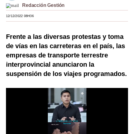
Redacción Gestión
Moda
12/12/2022 08H36
Estilos
Mundo
Frente a las diversas protestas y toma
de vías en las carreteras en el país, las
EEUU
empresas de transporte terrestre
México
interprovincial anunciaron la
España
suspensión de los viajes programados.
Internacional
Tecnología
Club del Suscriptor
Mix
G de Gestión