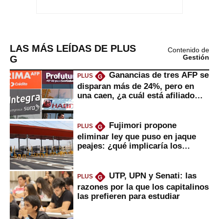
LAS MÁS LEÍDAS DE PLUS
Contenido de
G
Gestión
Ganancias de tres AFP se
PLUS
G
disparan más de 24%, pero en
una caen, ¿a cuál está afiliado
usted?
Fujimori propone
PLUS
G
eliminar ley que puso en jaque
peajes: ¿qué implicaría los
usuarios?
UTP, UPN y Senati: las
PLUS
G
razones por la que los capitalinos
las prefieren para estudiar