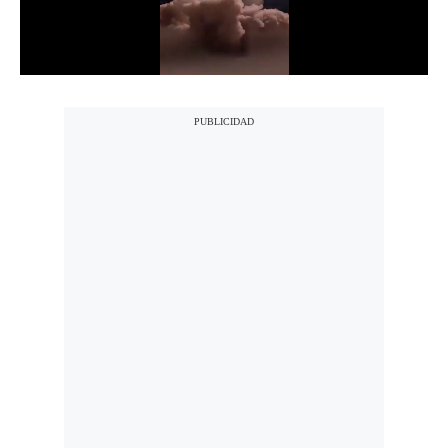
Notas Contratadas
Podcast
Gestión TV
Videos
Fotogalerías
gestion.pe
¿quiénes
Somos?
Términos
Y
Condiciones
Política
De
Privacidad