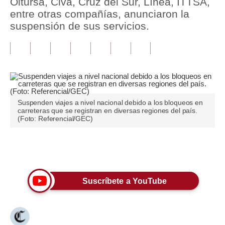
Oltursa, Civa, Cruz del Sur, Línea, ITTSA,
entre otras compañías, anunciaron la
Tu Dinero
suspensión de sus servicios.
Finanzas Personales
Inmobiliarias
Plus G
Opinión
Suspenden viajes a nivel nacional debido a los bloqueos en
carreteras que se registran en diversas regiones del país.
(Foto: Referencial/GEC)
Editorial
Pregunta de hoy
Únete a nuestro canal
Blogs
Tendencias
Suscríbete a YouTube
Lujo
Viajes