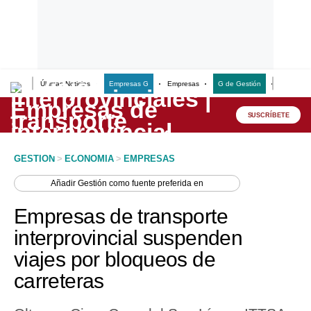
Últimas Noticias
Empresas G
Empresas
G de Gestión
Finanzas
Lo último
Peru Quiosco
SUSCRÍBETE
Portada
GESTION
>
ECONOMIA
>
EMPRESAS
Empresas
Añadir
Gestión
como fuente preferida en
Management & Empleo
Empresas de transporte
Economía
interprovincial suspenden
viajes por bloqueos de
Mercados
carreteras
Perú
Política