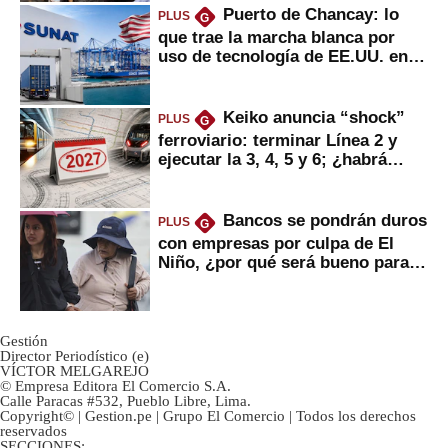
Puerto de Chancay: lo
PLUS
G
que trae la marcha blanca por
uso de tecnología de EE.UU. en
mercancías
Keiko anuncia “shock”
PLUS
G
ferroviario: terminar Línea 2 y
ejecutar la 3, 4, 5 y 6; ¿habrá
avances?
Bancos se pondrán duros
PLUS
G
con empresas por culpa de El
Niño, ¿por qué será bueno para
ahorristas?
Gestión
Director Periodístico (e)
VÍCTOR MELGAREJO
© Empresa Editora El Comercio S.A.
Calle Paracas #532, Pueblo Libre, Lima.
Copyright© | Gestion.pe | Grupo El Comercio | Todos los derechos
reservados
SECCIONES: