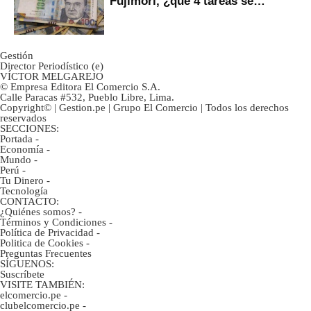
Fujimori, ¿qué 4 tareas se
marcan urgentes?
Gestión
Director Periodístico (e)
VÍCTOR MELGAREJO
© Empresa Editora El Comercio S.A.
Calle Paracas #532, Pueblo Libre, Lima.
Copyright© | Gestion.pe | Grupo El Comercio | Todos los derechos
reservados
SECCIONES:
Portada
-
Economía
-
Mundo
-
Perú
-
Tu Dinero
-
Tecnología
CONTACTO:
¿Quiénes somos?
-
Términos y Condiciones
-
Política de Privacidad
-
Politica de Cookies
-
Preguntas Frecuentes
SÍGUENOS:
Suscríbete
VISITE TAMBIÉN:
elcomercio.pe
-
clubelcomercio.pe
-