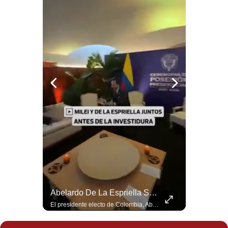
Notas Contratadas
Podcast
Gestión TV
Videos
Fotogalerías
gestion.pe
¿quiénes
Somos?
Términos
Y
Felipe VI Se Reúne Con De La Espriella Antes De La Investidura | Gestión Mundo
Abelardo De La Espriella Se Reúne Con Javier Milei En Cali | Gestión Mundo
Condiciones
El rey Felipe VI de España llegó a Cali para reunirse con el presidente electo de Colombia, Abelardo de la Espriella, horas antes de su histórica investidura presidencial. Un encuentro clave que refuerza las relaciones diplomáticas y bilaterales entre ambas naciones antes de la ceremonia oficial. ¿Qué opinas sobre el papel diplomático de España en la política latinoamericana? #FelipeVI #DeLaEspriella #Colombia #Espana #PoliticaInternacional #Shorts 👉 Suscríbete y activa la campana para no perderte nuestro análisis diario. 🌎 Síguenos en nuestras redes sociales: 📌 Web oficial: https://gestion.pe/mundo/ 📌 LinkedIn: http://bit.ly/3HYIET0 📌 X (Twitter): http://bit.ly/4noZtX9 📌 TikTok: http://bit.ly/4evB6TO
El presidente electo de Colombia, Abelardo de la Espriella, sostuvo una reunión bilateral en Cali con el mandatario argentino Javier Milei. El encuentro se dio pocas horas antes de la ceremonia de investidura presidencial para el periodo 2026-2030, marcando el inicio de una nueva alianza estratégica regional. #DeLaEspriella #JavierMilei #Colombia #Argentina #PoliticaLatina #Shorts 👉 Suscríbete y activa la campana para no perderte nuestro análisis diario. 🌎 Síguenos en nuestras redes sociales: 📌 Web oficial: https://gestion.pe/mundo/ 📌 LinkedIn: http://bit.ly/3HYIET0 📌 X (Twitter): http://bit.ly/4noZtX9 📌 TikTok: http://bit.ly/4evB6TO
Política
De
Privacidad