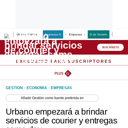
Últimas Noticias
Empresas G
Empresas
G de Gestión
Finanzas
Lo último
Peru Quiosco
SUSCRÍBETE
Portada
EXCLUSIVO PARA SUSCRIPTORES
Empresas
PLUS
G
Management & Empleo
GESTION
>
ECONOMIA
>
EMPRESAS
Economía
Añadir
Gestión
como fuente preferida en
Mercados
Urbano empezará a brindar
Perú
servicios de courier y entregas
Política