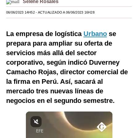
Selene Rosales
Moda
06/06/2023 14H52
- ACTUALIZADO A 06/06/2023 16H28
Estilos
La empresa de logística
Urbano
se
Mundo
prepara para ampliar su oferta de
EEUU
servicios más allá del sector
México
corporativo, según indicó Duverney
Camacho Rojas, director comercial de
España
la firma en Perú. Así, sacará al
Internacional
mercado tres nuevas líneas de
Tecnología
negocios en el segundo semestre.
Club del Suscriptor
Mix
G de Gestión