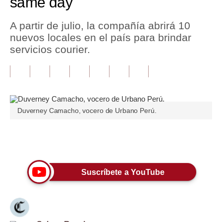
same day
Tu Dinero
A partir de julio, la compañía abrirá 10
nuevos locales en el país para brindar
Finanzas Personales
servicios courier.
Inmobiliarias
Plus G
Opinión
Duverney Camacho, vocero de Urbano Perú.
Editorial
Pregunta de hoy
Únete a nuestro canal
Blogs
Suscríbete a YouTube
Tendencias
Lujo
Viajes