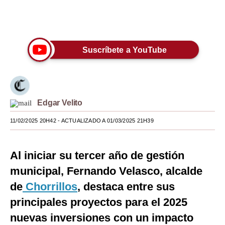
Moda
Únete a nuestro canal
Estilos
Suscríbete a YouTube
Mundo
EEUU
México
Edgar Velito
España
11/02/2025 20H42
- ACTUALIZADO A 01/03/2025 21H39
Internacional
Al iniciar su tercer año de gestión
Tecnología
municipal, Fernando Velasco, alcalde
Club del Suscriptor
de
Chorrillos
, destaca entre sus
Mix
principales proyectos para el 2025
nuevas inversiones con un impacto
G de Gestión