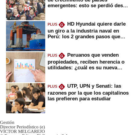
emergentes: esto se perdió desde
2022
HD Hyundai quiere darle
PLUS
G
un giro a la industria naval en
Perú: los 2 grandes pasos que
daría
Peruanos que venden
PLUS
G
propiedades, reciben herencia o
utilidades: ¿cuál es su nueva
inversión clave?
UTP, UPN y Senati: las
PLUS
G
razones por la que los capitalinos
las prefieren para estudiar
Gestión
Director Periodístico (e)
VÍCTOR MELGAREJO