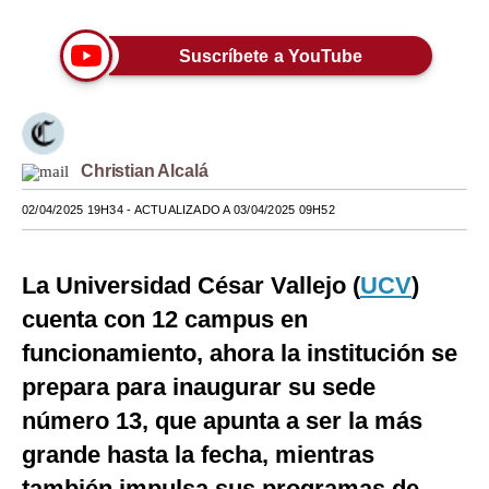
Moda
Suscríbete a YouTube
Estilos
Mundo
EEUU
Christian Alcalá
México
02/04/2025 19H34
- ACTUALIZADO A 03/04/2025 09H52
España
La Universidad César Vallejo (
UCV
)
Internacional
cuenta con 12 campus en
Tecnología
funcionamiento, ahora la institución se
Club del Suscriptor
prepara para inaugurar su sede
número 13, que apunta a ser la más
Mix
grande hasta la fecha, mientras
G de Gestión
también impulsa sus programas de