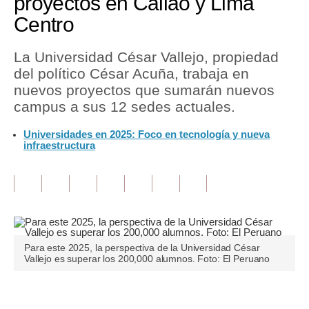
proyectos en Callao y Lima
Centro
Tu Dinero
Finanzas Personales
La Universidad César Vallejo, propiedad
del político César Acuña, trabaja en
Inmobiliarias
nuevos proyectos que sumarán nuevos
campus a sus 12 sedes actuales.
Plus G
Universidades en 2025: Foco en tecnología y nueva
Opinión
infraestructura
Editorial
Pregunta de hoy
Blogs
Tendencias
Para este 2025, la perspectiva de la Universidad César
Vallejo es superar los 200,000 alumnos. Foto: El Peruano
Lujo
Viajes
Únete a nuestro canal