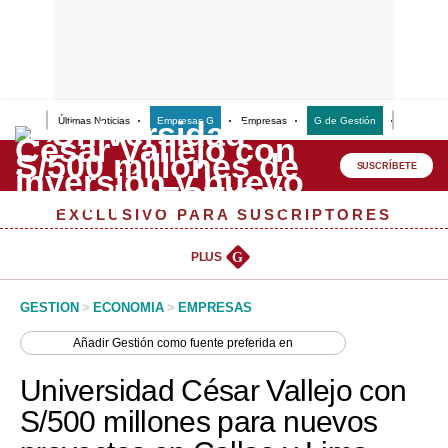
Últimas Noticias
Empresas G
Empresas
G de Gestión
Finanzas
Lo último
Peru Quiosco
SUSCRÍBETE
Portada
EXCLUSIVO PARA SUSCRIPTORES
Empresas
PLUS
G
Management & Empleo
GESTION
>
ECONOMIA
>
EMPRESAS
Economía
Añadir
Gestión
como fuente preferida en
Mercados
Universidad César Vallejo con
Perú
S/500 millones para nuevos
Política