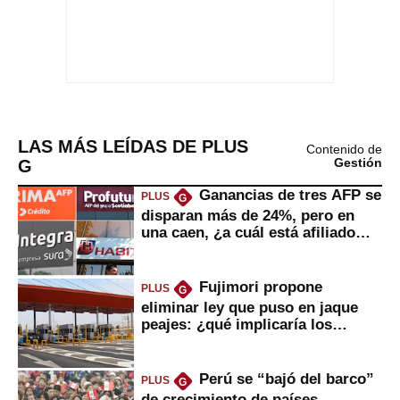
LAS MÁS LEÍDAS DE PLUS
Contenido de
G
Gestión
Ganancias de tres AFP se
PLUS
G
disparan más de 24%, pero en
una caen, ¿a cuál está afiliado
usted?
Fujimori propone
PLUS
G
eliminar ley que puso en jaque
peajes: ¿qué implicaría los
usuarios?
Perú se “bajó del barco”
PLUS
G
de crecimiento de países