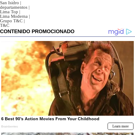
San Isidro
|
departamentos
|
Lima Top
|
Lima Moderna
|
Grupo T&C
|
T&C