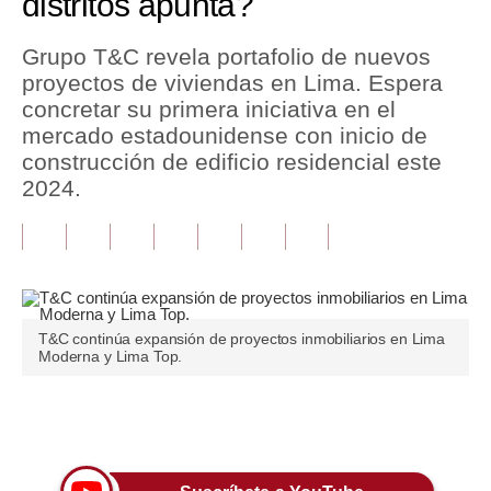
distritos apunta?
Tu Dinero
Grupo T&C revela portafolio de nuevos
proyectos de viviendas en Lima. Espera
Finanzas Personales
concretar su primera iniciativa en el
Inmobiliarias
mercado estadounidense con inicio de
construcción de edificio residencial este
Plus G
2024.
Opinión
Editorial
Pregunta de hoy
T&C continúa expansión de proyectos inmobiliarios en Lima
Blogs
Moderna y Lima Top.
Tendencias
Únete a nuestro canal
Lujo
Viajes