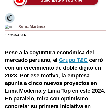
Suscríbete a YouTube
Moda
Estilos
Xenia Martinez
Mundo
01/03/2024 06H23
EEUU
México
Pese a la coyuntura económica del
España
mercado peruano, el
Grupo T&C
cerró
con un crecimiento de doble dígito en
Internacional
2023. Por ese motivo, la empresa
Tecnología
apunta a cinco nuevos proyectos en
Club del Suscriptor
Lima Moderna y Lima Top en este 2024.
Mix
En paralelo, mira con optimismo
concretar su primera iniciativa en
G de Gestión