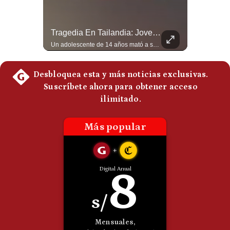
Politica
De
Cookies
La Frontera Española Colapsa ¿Qué Está Pasando En Ceuta? | Gestión Mundo
Tragedia En Tailandia: Joven De 14 Años Ataca A Su Familia Y Colegio | Gestión Mundo
La madrugada del 30 de julio de 2026 marcó un antes y un después en el Estrecho de Gibraltar. En cuestión de horas, cerca de 72.000 migrantes marroquíes ingresaron al territorio español de Ceuta, desbordando por completo a una ciudad de apenas 85.000 habitantes. En este video, explicamos los detalles de la emergencia humana y las ramificaciones geopolíticas del conflicto: la trampa de los rumores en redes sociales, el rol de Marruecos, el acercamiento de España a Argelia y la respuesta de la Unión Europea ante las amenazas de suspensión del Tratado Schengen. #Ceuta #España #Marruecos #Geopolitica #PedroSanchez #NoticiasInternacionales #Schengen #Europa #CrisisMigratoria 👉 Suscríbete y activa la campana para no perderte nuestro análisis diario. 🌎 Síguenos en nuestras redes sociales: 📌 Web oficial: https://gestion.pe/mundo/ 📌 LinkedIn: http://bit.ly/3HYIET0 📌 X (Twitter): http://bit.ly/4noZtX9 📌 TikTok: http://bit.ly/4evB6TO
Un adolescente de 14 años mató a sus abuelos y luego atacó su colegio de secundaria en Tailandia, dejando cinco fallecidos adicionales y más de 30 heridos antes de quitarse la vida. Según las autoridades y el primer ministro Anutin Charnvirakul, el hecho habría sido motivado por estrés académico extremo. El suceso reabre el debate sobre la alta posesión de armas de fuego en el país asiático. #Tailandia #Noticias #UltimaHora #NoticiasInternacionales #Shorts 👉 Suscríbete y activa la campana para no perderte nuestro análisis diario. 🌎 Síguenos en nuestras redes sociales: 📌 Web oficial: https://gestion.pe/mundo/ 📌 LinkedIn: http://bit.ly/3HYIET0 📌 X (Twitter): http://bit.ly/4noZtX9 📌 TikTok: http://bit.ly/4evB6TO
Preguntas
Frecuentes