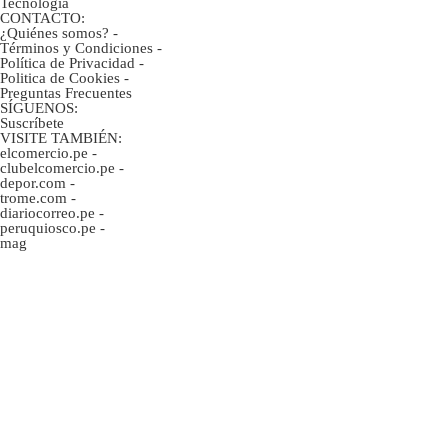
Tecnología
CONTACTO:
¿Quiénes somos?
-
Términos y Condiciones
-
Política de Privacidad
-
Politica de Cookies
-
Preguntas Frecuentes
SÍGUENOS:
Suscríbete
VISITE TAMBIÉN:
elcomercio.pe
-
clubelcomercio.pe
-
depor.com
-
trome.com
-
diariocorreo.pe
-
peruquiosco.pe
-
mag