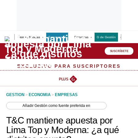
Últimas Noticias
Empresas G
Empresas
G de Gestión
Finanzas
Lo último
Peru Quiosco
SUSCRÍBETE
Portada
EXCLUSIVO PARA SUSCRIPTORES
Empresas
PLUS
G
Management & Empleo
GESTION
>
ECONOMIA
>
EMPRESAS
Economía
Añadir
Gestión
como fuente preferida en
Mercados
T&C mantiene apuesta por
Perú
Lima Top y Moderna: ¿a qué
Política