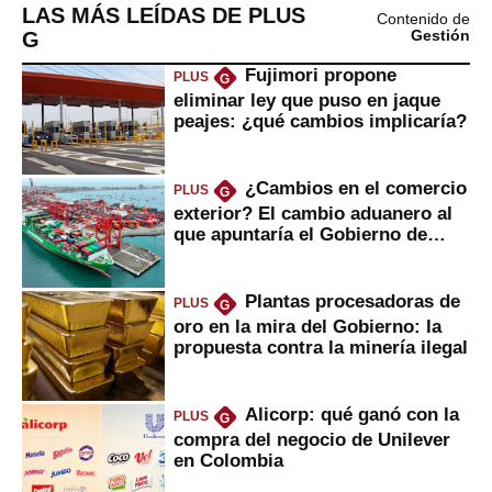
LAS MÁS LEÍDAS DE PLUS
Contenido de
G
Gestión
Fujimori propone
PLUS
G
eliminar ley que puso en jaque
peajes: ¿qué cambios implicaría?
¿Cambios en el comercio
PLUS
G
exterior? El cambio aduanero al
que apuntaría el Gobierno de
Fujimori
Plantas procesadoras de
PLUS
G
oro en la mira del Gobierno: la
propuesta contra la minería ilegal
Alicorp: qué ganó con la
PLUS
G
compra del negocio de Unilever
en Colombia