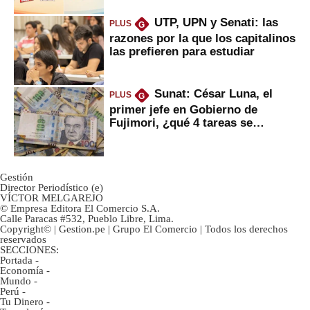
UTP, UPN y Senati: las
PLUS
G
razones por la que los capitalinos
las prefieren para estudiar
Sunat: César Luna, el
PLUS
G
primer jefe en Gobierno de
Fujimori, ¿qué 4 tareas se
marcan urgentes?
Gestión
Director Periodístico (e)
VÍCTOR MELGAREJO
© Empresa Editora El Comercio S.A.
Calle Paracas #532, Pueblo Libre, Lima.
Copyright© | Gestion.pe | Grupo El Comercio | Todos los derechos
reservados
SECCIONES:
Portada
-
Economía
-
Mundo
-
Perú
-
Tu Dinero
-