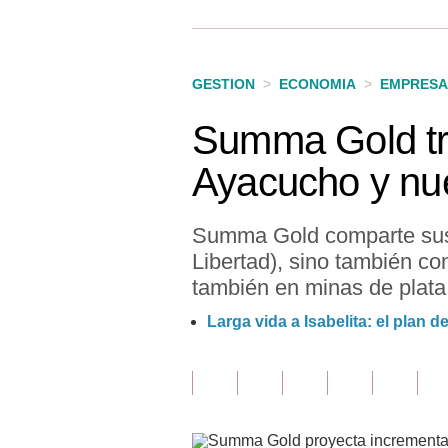
Finanzas Personales
Inmobiliarias
GESTION
>
ECONOMIA
>
EMPRESA
Plus G
Summa Gold tr
Opinión
Ayacucho y nue
Editorial
Pregunta de hoy
Summa Gold comparte sus p
Libertad), sino también c
Blogs
también en minas de plata
Tendencias
Larga vida a Isabelita: el plan
Lujo
Viajes
Moda