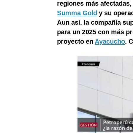
regiones más afectadas
Podcast
Summa Gold
y su operac
Gestión TV
Aun así, la compañía sup
Videos
para un 2025 con más pr
Fotogalerías
proyecto en
Ayacucho
. 
gestion.pe
¿quiénes
Somos?
Términos
Y
Condiciones
Política
De
Privacidad
Politica