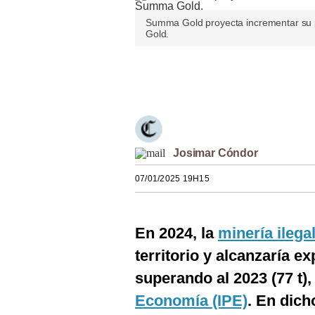
Estilos
Summa Gold proyecta incrementar su 
Gold.
Mundo
EEUU
Únete a nuestro canal
México
España
Josimar Cóndor
Internacional
07/01/2025 19H15
Tecnología
Club del Suscriptor
En 2024, la
minería ilega
Mix
territorio y alcanzaría ex
G de Gestión
superando al 2023 (77 t)
Notas Contratadas
Economía (IPE)
. En dic