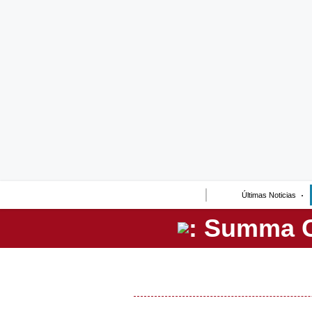
Lo último
Peru Quiosco
Portada
Empresas
Management & Empleo
Economía
Últimas Noticias
Mercados
Perú
Política
Tu Dinero