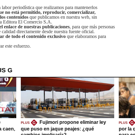
labor periodística que realizamos para mantenerlos
ue no está permitido, reproducir, comercializar,
 los contenidos
que publicamos en nuestra web, sin
sa Editora El Comercio S.A.
el enlace de nuestras publicaciones
, para que más personas
calidad directamente desde nuestra fuente oficial.
tar de todo el contenido exclusivo
que elaboramos para
ar este esfuerzo.
US G
e
Fujimori propone eliminar ley
G
G
PLUS
PLUS
a caen,
que puso en jaque peajes: ¿qué
por la 
cambios implicaría?
para es