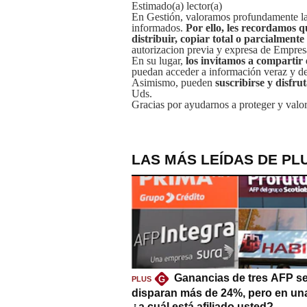
Estimado(a) lector(a)
En Gestión, valoramos profundamente la 
informados.
Por ello, les recordamos q
distribuir, copiar total o parcialmente
autorizacion previa y expresa de Empre
En su lugar,
los invitamos a compartir 
puedan acceder a información veraz y de 
Asimismo, pueden
suscribirse y disfru
Uds.
Gracias por ayudarnos a proteger y valor
LAS MÁS LEÍDAS DE PL
Ganancias de tres AFP s
G
PLUS
disparan más de 24%, pero en un
¿a cuál está afiliado usted?