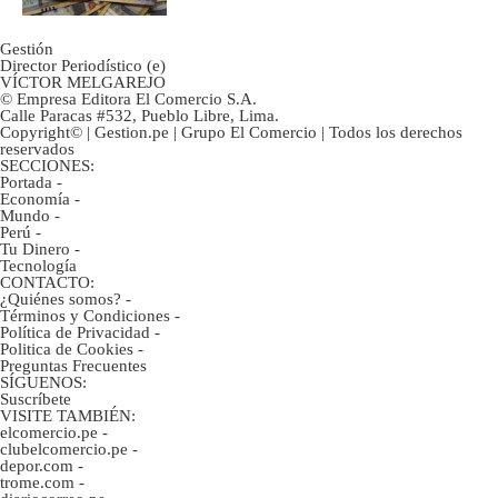
Gestión
Director Periodístico (e)
VÍCTOR MELGAREJO
© Empresa Editora El Comercio S.A.
Calle Paracas #532, Pueblo Libre, Lima.
Copyright© | Gestion.pe | Grupo El Comercio | Todos los derechos
reservados
SECCIONES:
Portada
-
Economía
-
Mundo
-
Perú
-
Tu Dinero
-
Tecnología
CONTACTO:
¿Quiénes somos?
-
Términos y Condiciones
-
Política de Privacidad
-
Politica de Cookies
-
Preguntas Frecuentes
SÍGUENOS:
Suscríbete
VISITE TAMBIÉN:
elcomercio.pe
-
clubelcomercio.pe
-
depor.com
-
trome.com
-