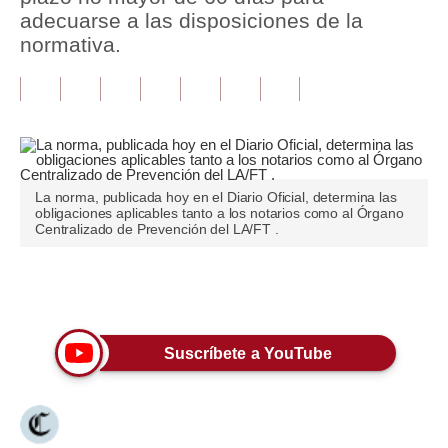
adecuarse a las disposiciones de la
Tu Dinero
normativa.
Finanzas Personales
Inmobiliarias
Plus G
Opinión
La norma, publicada hoy en el Diario Oficial, determina las
obligaciones aplicables tanto a los notarios como al Órgano
Centralizado de Prevención del LA/FT .
Editorial
Pregunta de hoy
Únete a nuestro canal
Blogs
Suscríbete a YouTube
Tendencias
Lujo
Viajes