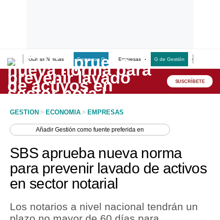
Últimas Noticias
Empresas G
Empresas
G de Gestión
Finanzas
Lo último
Peru Quiosco
SUSCRÍBETE
Portada
GESTION
>
ECONOMIA
>
EMPRESAS
Empresas
Añadir
Gestión
como fuente preferida en
Management & Empleo
SBS aprueba nueva norma
Economía
para prevenir lavado de activos
en sector notarial
Mercados
Perú
Los notarios a nivel nacional tendrán un
plazo no mayor de 60 días para
Política