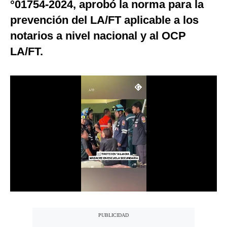
°01754-2024, aprobó la norma para la
Notas Contratadas
prevención del LA/FT aplicable a los
Podcast
notarios a nivel nacional y al OCP
LA/FT.
Gestión TV
Videos
Fotogalerías
gestion.pe
¿quiénes
Somos?
Términos
Y
Condiciones
Política
De
Privacidad