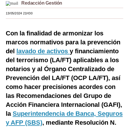
Redacción Gestión
Moda
13/05/2024 21H30
Estilos
Mundo
Con la finalidad de armonizar los
marcos normativos para la prevención
EEUU
del
lavado de activos
y financiamiento
México
del terrorismo (LA/FT) aplicables a los
España
notarios y al Órgano Centralizado de
Prevención del LA/FT (OCP LA/FT), así
Internacional
como hacer precisiones acordes con
Tecnología
las Recomendaciones del Grupo de
Club del Suscriptor
Acción Financiera Internacional (GAFI),
Mix
la
Superintendencia de Banca, Seguros
y AFP (SBS)
, mediante Resolución N.
G de Gestión