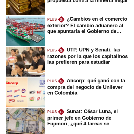
propuesta contra la minería ilegal
¿Cambios en el comercio
PLUS
G
exterior? El cambio aduanero al
que apuntaría el Gobierno de
Fujimori
UTP, UPN y Senati: las
PLUS
G
razones por la que los capitalinos
las prefieren para estudiar
Alicorp: qué ganó con la
PLUS
G
compra del negocio de Unilever
en Colombia
Sunat: César Luna, el
PLUS
G
primer jefe en Gobierno de
Fujimori, ¿qué 4 tareas se
marcan urgentes?