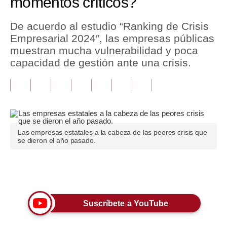
momentos críticos?
Tu Dinero
De acuerdo al estudio “Ranking de Crisis
Empresarial 2024″, las empresas públicas
Finanzas Personales
muestran mucha vulnerabilidad y poca
Inmobiliarias
capacidad de gestión ante una crisis.
Plus G
Opinión
Editorial
Las empresas estatales a la cabeza de las peores crisis que
se dieron el año pasado.
Pregunta de hoy
Blogs
Únete a nuestro canal
Tendencias
Lujo
Suscríbete a YouTube
Viajes