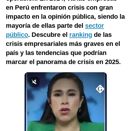
en Perú enfrentaron crisis con gran
Notas Contratadas
impacto en la opinión pública, siendo la
Podcast
mayoría de ellas parte del
sector
Gestión TV
público
. Descubre el
ranking
de las
Videos
crisis empresariales más graves en el
país y las tendencias que podrían
Fotogalerías
marcar el panorama de crisis en 2025.
gestion.pe
¿quiénes
Somos?
Términos
Y
Condiciones
Política
De
Privacidad