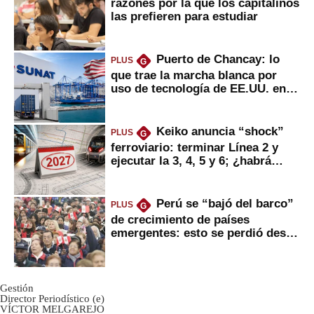
razones por la que los capitalinos
las prefieren para estudiar
Puerto de Chancay: lo
PLUS
G
que trae la marcha blanca por
uso de tecnología de EE.UU. en
mercancías
Keiko anuncia “shock”
PLUS
G
ferroviario: terminar Línea 2 y
ejecutar la 3, 4, 5 y 6; ¿habrá
avances?
Perú se “bajó del barco”
PLUS
G
de crecimiento de países
emergentes: esto se perdió desde
2022
Gestión
Director Periodístico (e)
VÍCTOR MELGAREJO