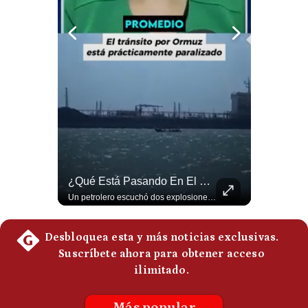
Politica
De
Cookies
Preguntas
Frecuentes
¿Por Qué EE.UU. Necesita Desesperadamente Al Golfo? | Gestión Mundo
¿Qué Está Pasando En El Estrecho De Ormuz? | Gestión Mundo
Esteban Silva, politólogo internacional, explica que Estados Unidos necesita el apoyo territorial y marítimo de sus aliados del Golfo para operar cerca de Irán. Según su análisis, Teherán busca amenazar su estabilidad energética y económica para que estos gobiernos presionen a Washington y lo obliguen a negociar. #Iran #EEUU #Geopolitica #NoticiasInternacionales #Shorts 👉 Suscríbete y activa la campana para no perderte nuestro análisis diario. 🌎 Síguenos en nuestras redes sociales: 📌 Web oficial: https://gestion.pe/mundo/ 📌 LinkedIn: http://bit.ly/3HYIET0 📌 X (Twitter): http://bit.ly/4noZtX9 📌 TikTok: http://bit.ly/4evB6TO
Un petrolero escuchó dos explosiones mientras atravesaba el estrecho de Ormuz. Aunque no se confirmó un ataque directo, el tránsito marítimo estaba prácticamente paralizado: solo cruzaron dos buques, frente a un promedio habitual de entre 130 y 140 diarios. #EstrechoDeOrmuz #Petroleo #NoticiasInternacionales #UltimaHora #Shorts 👉 Suscríbete y activa la campana para no perderte nuestro análisis diario. 🌎 Síguenos en nuestras redes sociales: 📌 Web oficial: https://gestion.pe/mundo/ 📌 LinkedIn: http://bit.ly/3HYIET0 📌 X (Twitter): http://bit.ly/4noZtX9 📌 TikTok: http://bit.ly/4evB6TO