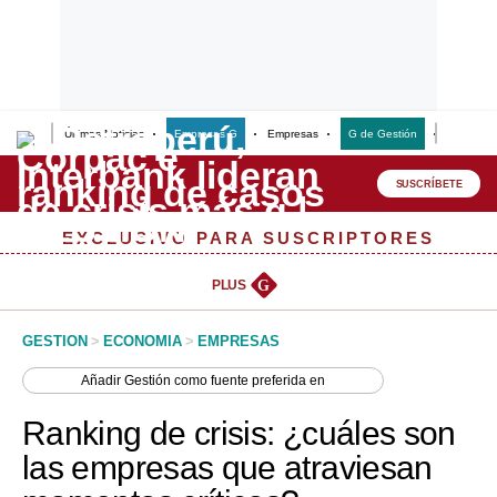
Últimas Noticias
Empresas G
Empresas
G de Gestión
Finanzas
Lo último
Peru Quiosco
SUSCRÍBETE
Portada
EXCLUSIVO PARA SUSCRIPTORES
Empresas
PLUS
G
Management & Empleo
GESTION
>
ECONOMIA
>
EMPRESAS
Economía
Añadir
Gestión
como fuente preferida en
Mercados
Ranking de crisis: ¿cuáles son
Perú
las empresas que atraviesan
Política