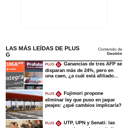
LAS MÁS LEÍDAS DE PLUS
Contenido de
G
Gestión
Ganancias de tres AFP se
PLUS
G
disparan más de 24%, pero en
una caen, ¿a cuál está afiliado
usted?
Fujimori propone
PLUS
G
eliminar ley que puso en jaque
peajes: ¿qué cambios implicaría?
UTP, UPN y Senati: las
PLUS
G