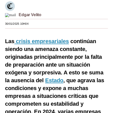
Moda
Edgar Velito
Estilos
30/01/2025 10H04
Mundo
EEUU
Las
crisis empresariales
continúan
México
siendo una amenaza constante,
originadas principalmente por la falta
España
de preparación ante un situación
Internacional
exógena y sorpresiva. A esto se suma
Tecnología
la ausencia del
Estado
, que agrava las
condiciones y expone a muchas
Club del Suscriptor
empresas a situaciones críticas que
Mix
comprometen su estabilidad y
G de Gestión
operación. En 2024, varias empresas