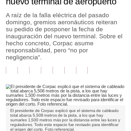
nuevo terminal de aeropuerto
Tu Dinero
A raíz de la falla eléctrica del pasado
domingo, gremios aeronáuticos reiteran
Finanzas Personales
su pedido de posponer la fecha de
Inmobiliarias
inauguración del nuevo terminal. Sobre el
hecho concreto, Corpac asume
Plus G
responsabilidad, pero “no por
negligencia”.
Opinión
Editorial
Pregunta de hoy
Blogs
Tendencias
El presidente de Corpac explicó que el sistema de cableado
total abarca 5,508 metros de la pista, a los que hay
Lujo
sumarles 1,500 metros más por la distancia entre las luces y
reguladores. Todo este espacio fue revisado para identificar
Viajes
el origen del corto. Foto referencial.