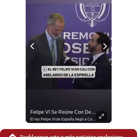
Politica
De
Cookies
Preguntas
Frecuentes
Abelardo De La Espriella Se Reúne Con Javier Milei En Cali | Gestión Mundo
Felipe VI Se Reúne Con De La Espriella Antes De La Investidura | Gestión Mundo
El presidente electo de Colombia, Abelardo de la Espriella, sostuvo una reunión bilateral en Cali con el mandatario argentino Javier Milei. El encuentro se dio pocas horas antes de la ceremonia de investidura presidencial para el periodo 2026-2030, marcando el inicio de una nueva alianza estratégica regional. #DeLaEspriella #JavierMilei #Colombia #Argentina #PoliticaLatina #Shorts 👉 Suscríbete y activa la campana para no perderte nuestro análisis diario. 🌎 Síguenos en nuestras redes sociales: 📌 Web oficial: https://gestion.pe/mundo/ 📌 LinkedIn: http://bit.ly/3HYIET0 📌 X (Twitter): http://bit.ly/4noZtX9 📌 TikTok: http://bit.ly/4evB6TO
El rey Felipe VI de España llegó a Cali para reunirse con el presidente electo de Colombia, Abelardo de la Espriella, horas antes de su histórica investidura presidencial. Un encuentro clave que refuerza las relaciones diplomáticas y bilaterales entre ambas naciones antes de la ceremonia oficial. ¿Qué opinas sobre el papel diplomático de España en la política latinoamericana? #FelipeVI #DeLaEspriella #Colombia #Espana #PoliticaInternacional #Shorts 👉 Suscríbete y activa la campana para no perderte nuestro análisis diario. 🌎 Síguenos en nuestras redes sociales: 📌 Web oficial: https://gestion.pe/mundo/ 📌 LinkedIn: http://bit.ly/3HYIET0 📌 X (Twitter): http://bit.ly/4noZtX9 📌 TikTok: http://bit.ly/4evB6TO