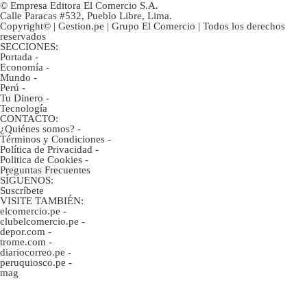
© Empresa Editora El Comercio S.A.
Calle Paracas #532, Pueblo Libre, Lima.
Copyright© | Gestion.pe | Grupo El Comercio | Todos los derechos
reservados
SECCIONES:
Portada
-
Economía
-
Mundo
-
Perú
-
Tu Dinero
-
Tecnología
CONTACTO:
¿Quiénes somos?
-
Términos y Condiciones
-
Política de Privacidad
-
Politica de Cookies
-
Preguntas Frecuentes
SÍGUENOS:
Suscríbete
VISITE TAMBIÉN:
elcomercio.pe
-
clubelcomercio.pe
-
depor.com
-
trome.com
-
diariocorreo.pe
-
peruquiosco.pe
-
mag