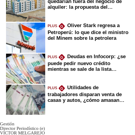
quedarían fuera del negocio de
alquiler: la propuesta del
gobierno
Oliver Stark regresa a
PLUS
G
Petroperú: lo que dice el ministro
del Minem sobre la petrolera
Deudas en Infocorp: ¿se
PLUS
G
puede pedir nuevo crédito
mientras se sale de la lista
negra?
Utilidades de
PLUS
G
trabajadores disparan venta de
casas y autos, ¿cómo amasan
tanta liquidez?
Gestión
Director Periodístico (e)
VÍCTOR MELGAREJO