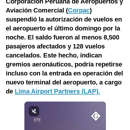
Corporación Peruana de Aeropuertos y
Notas Contratadas
Aviación Comercial (
Corpac
)
Podcast
suspendió la autorización de vuelos en
el aeropuerto el último domingo por la
Gestión TV
noche. El saldo fueron al menos 8,500
Videos
pasajeros afectados y 128 vuelos
Fotogalerías
cancelados. Este hecho, indican
gremios aeronáuticos, podría repetirse
incluso con la entrada en operación del
gestion.pe
nuevo terminal del aeropuerto, a cargo
¿quiénes
de
Lima Airport Partners
(LAP).
Somos?
Términos
Y
Condiciones
Política
De
Privacidad