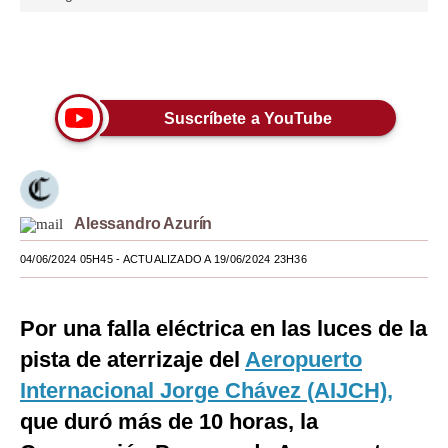
Moda
Únete a nuestro canal
Estilos
Mundo
Suscríbete a YouTube
EEUU
México
Alessandro Azurín
España
04/06/2024 05H45
- ACTUALIZADO A 19/06/2024 23H36
Internacional
Tecnología
Por una falla eléctrica en las luces de la
Club del Suscriptor
pista de aterrizaje del
Aeropuerto
Internacional Jorge Chávez (AIJCH),
Mix
que duró más de 10 horas, la
G de Gestión