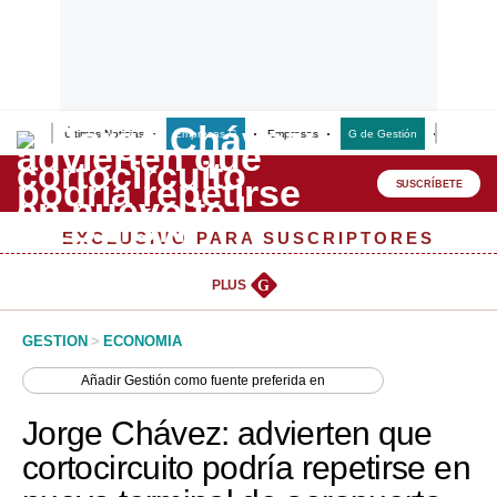
Últimas Noticias
Empresas G
Empresas
G de Gestión
Finanzas
Lo último
Peru Quiosco
SUSCRÍBETE
Portada
EXCLUSIVO PARA SUSCRIPTORES
Empresas
PLUS
G
Management & Empleo
GESTION
>
ECONOMIA
Economía
Añadir
Gestión
como fuente preferida en
Mercados
Jorge Chávez: advierten que
Perú
cortocircuito podría repetirse en
Política