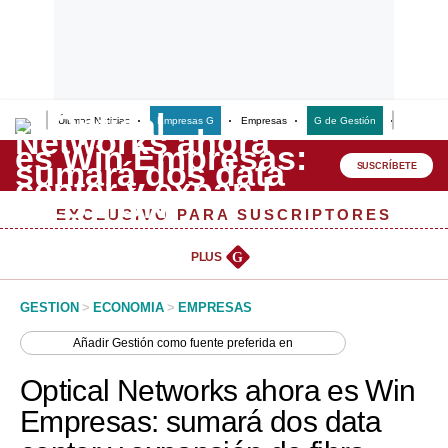
Últimas Noticias
Empresas G
Empresas
G de Gestión
Finanzas
Lo último
Peru Quiosco
SUSCRÍBETE
Portada
EXCLUSIVO PARA SUSCRIPTORES
Empresas
PLUS
G
Management & Empleo
GESTION
>
ECONOMIA
>
EMPRESAS
Economía
Añadir
Gestión
como fuente preferida en
Mercados
Optical Networks ahora es Win
Perú
Empresas: sumará dos data
Política