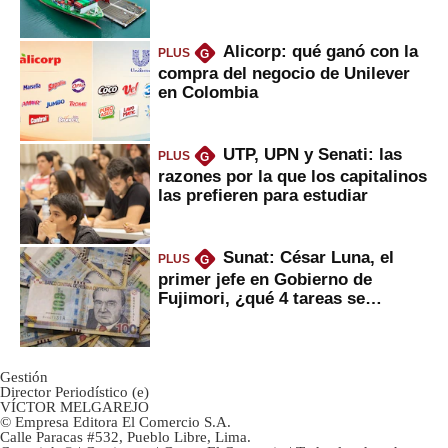
Fujimori
Alicorp: qué ganó con la
PLUS
G
compra del negocio de Unilever
en Colombia
UTP, UPN y Senati: las
PLUS
G
razones por la que los capitalinos
las prefieren para estudiar
Sunat: César Luna, el
PLUS
G
primer jefe en Gobierno de
Fujimori, ¿qué 4 tareas se
marcan urgentes?
Gestión
Director Periodístico (e)
VÍCTOR MELGAREJO
© Empresa Editora El Comercio S.A.
Calle Paracas #532, Pueblo Libre, Lima.