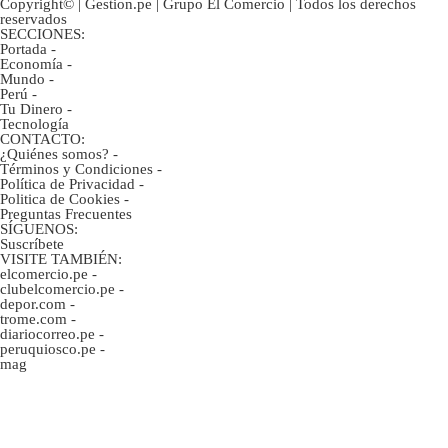
Copyright© | Gestion.pe | Grupo El Comercio | Todos los derechos
reservados
SECCIONES:
Portada
-
Economía
-
Mundo
-
Perú
-
Tu Dinero
-
Tecnología
CONTACTO:
¿Quiénes somos?
-
Términos y Condiciones
-
Política de Privacidad
-
Politica de Cookies
-
Preguntas Frecuentes
SÍGUENOS:
Suscríbete
VISITE TAMBIÉN:
elcomercio.pe
-
clubelcomercio.pe
-
depor.com
-
trome.com
-
diariocorreo.pe
-
peruquiosco.pe
-
mag