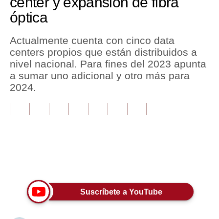
center y expansión de fibra
óptica
Tu Dinero
Finanzas Personales
Actualmente cuenta con cinco data
centers propios que están distribuidos a
Inmobiliarias
nivel nacional. Para fines del 2023 apunta
a sumar uno adicional y otro más para
Plus G
2024.
Opinión
Editorial
Pregunta de hoy
Blogs
Únete a nuestro canal
Tendencias
Suscríbete a YouTube
Lujo
Viajes