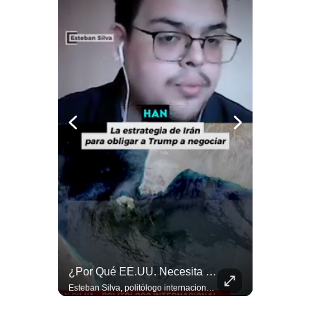
Notas Contratadas
Podcast
Gestión TV
Videos
Fotogalerías
gestion.pe
¿quiénes
Somos?
Términos
Y
Condiciones
¿Irán Se Está Convirtiendo En Un Régimen Militar? | #radar24
¿Por Qué EE.UU. Necesita Desesperadamente Al Golfo? | Gestión Mundo
Política
Esteban Silva, politólogo internacional, señala que algunos analistas consideran que la estructura religiosa iraní estaría sirviendo para sostener el poder de una cúpula militar. Explica que la Guardia Revolucionaria está aumentando su influencia sobre la seguridad, las decisiones estratégicas y hasta asuntos económicos como el estrecho de Ormuz. #Iran #GuardiaRevolucionaria #Geopolitica #NoticiasInternacionales #Shorts 👉 Suscríbete y activa la campana para no perderte nuestro análisis diario. 🌎 Síguenos en nuestras redes sociales: 📌 Web oficial: https://gestion.pe/mundo/ 📌 LinkedIn: http://bit.ly/3HYIET0 📌 X (Twitter): http://bit.ly/4noZtX9 📌 TikTok: http://bit.ly/4evB6TO
Esteban Silva, politólogo internacional, explica que Estados Unidos necesita el apoyo territorial y marítimo de sus aliados del Golfo para operar cerca de Irán. Según su análisis, Teherán busca amenazar su estabilidad energética y económica para que estos gobiernos presionen a Washington y lo obliguen a negociar. #Iran #EEUU #Geopolitica #NoticiasInternacionales #Shorts 👉 Suscríbete y activa la campana para no perderte nuestro análisis diario. 🌎 Síguenos en nuestras redes sociales: 📌 Web oficial: https://gestion.pe/mundo/ 📌 LinkedIn: http://bit.ly/3HYIET0 📌 X (Twitter): http://bit.ly/4noZtX9 📌 TikTok: http://bit.ly/4evB6TO
De
Privacidad