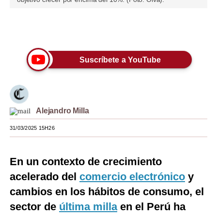
Moda
Únete a nuestro canal
Estilos
Mundo
Suscríbete a YouTube
EEUU
México
Alejandro Milla
España
31/03/2025 15H26
Internacional
Tecnología
En un contexto de crecimiento
Club del Suscriptor
acelerado del
comercio electrónico
y
Mix
cambios en los hábitos de consumo, el
sector de
última milla
en el Perú ha
G de Gestión