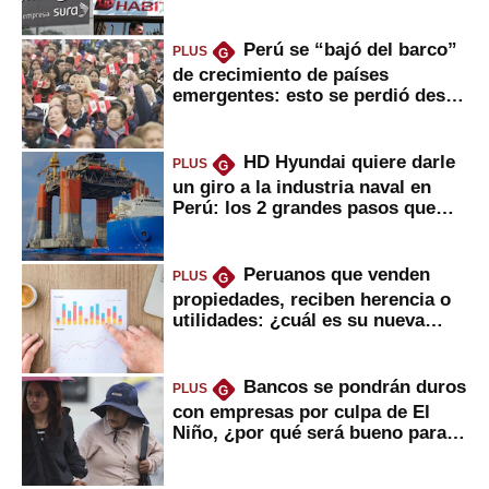
usted?
Perú se “bajó del barco”
PLUS
G
de crecimiento de países
emergentes: esto se perdió desde
2022
HD Hyundai quiere darle
PLUS
G
un giro a la industria naval en
Perú: los 2 grandes pasos que
daría
Peruanos que venden
PLUS
G
propiedades, reciben herencia o
utilidades: ¿cuál es su nueva
inversión clave?
Bancos se pondrán duros
PLUS
G
con empresas por culpa de El
Niño, ¿por qué será bueno para
ahorristas?