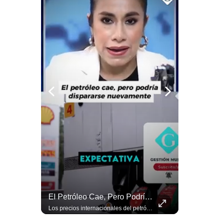
Politica
De
Cookies
Preguntas
Frecuentes
“Irán Está Colapsado, Pero EE.UU. Parece Desesperado” | #radar24
El Petróleo Cae, Pero Podría Dispararse Nuevamente | #radar24
Miguel Ángel Rodríguez Mackay, analista internacional, sostiene que las negociaciones fueron impulsadas por Irán y no por Estados Unidos. Según su análisis, Teherán estaría debilitado militar y económicamente, aunque la narrativa internacional presenta a Trump como el líder desesperado por terminar una guerra que no puede ganar. #Geopolitica #Iran #DonaldTrump #RodriguezMackay #EEUU #NoticiasInternacionales #PoliticaInternacional #AnalisisGeopolitico #Shorts 👉 Suscríbete y activa la campana para no perderte nuestro análisis diario. 🌎 Síguenos en nuestras redes sociales: 📌 Web oficial: https://gestion.pe/mundo/ 📌 LinkedIn: http://bit.ly/3HYIET0 📌 X (Twitter): http://bit.ly/4noZtX9 📌 TikTok: http://bit.ly/4evB6TO
Los precios internacionales del petróleo retrocedieron ante la posibilidad de un acuerdo para reabrir el estrecho de Ormuz. Sin embargo, la caída responde solo a una expectativa diplomática y un nuevo ataque contra un buque podría hacer regresar rápidamente la prima de riesgo. #Petroleo #EstrechoDeOrmuz #EconomiaGlobal #MercadoPetrolero #Crudo #NoticiasEconomicas #Geopolitica #Shorts 👉 Suscríbete y activa la campana para no perderte nuestro análisis diario. 🌎 Síguenos en nuestras redes sociales: 📌 Web oficial: https://gestion.pe/mundo/ 📌 LinkedIn: http://bit.ly/3HYIET0 📌 X (Twitter): http://bit.ly/4noZtX9 📌 TikTok: http://bit.ly/4evB6TO