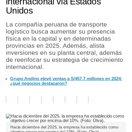
internacional vía Estados
Unidos
Tu Dinero
Finanzas Personales
La compañía peruana de transporte
logístico busca aumentar su presencia
Inmobiliarias
física en la capital y en determinadas
provincias en 2025. Además, alista
Plus G
inversiones en su planta central, además
Opinión
de reenfocar su estrategia de crecimiento
internacional.
Editorial
Grupo Andino elevó ventas a S/457.7 millones en 2024:
Pregunta de hoy
¿qué negocios destacaron?
Blogs
Tendencias
Lujo
Hacia diciembre del 2025, la empresa ha establecido como
Viajes
objetivo crecer por encima del 10%. (Foto: Olva).