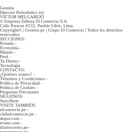
Gestión
Director Periodístico (e)
VÍCTOR MELGAREJO
© Empresa Editora El Comercio S.A.
Calle Paracas #532, Pueblo Libre, Lima.
Copyright© | Gestion.pe | Grupo El Comercio | Todos los derechos
reservados
SECCIONES:
Portada
-
Economía
-
Mundo
-
Perú
-
Tu Dinero
-
Tecnología
CONTACTO:
¿Quiénes somos?
-
Términos y Condiciones
-
Política de Privacidad
-
Politica de Cookies
-
Preguntas Frecuentes
SÍGUENOS:
Suscríbete
VISITE TAMBIÉN:
elcomercio.pe
-
clubelcomercio.pe
-
depor.com
-
trome.com
-
diariocorreo.pe
-
peruquiosco.pe
-