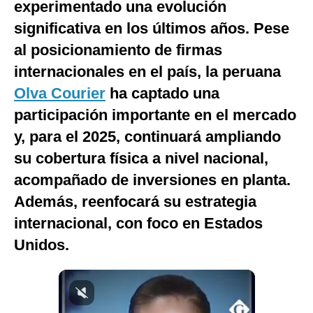
experimentado una evolución
Notas Contratadas
significativa en los últimos años. Pese
Podcast
al posicionamiento de firmas
internacionales en el país, la peruana
Gestión TV
Olva Courier
ha captado una
Videos
participación importante en el mercado
Fotogalerías
y, para el 2025, continuará ampliando
su cobertura física a nivel nacional,
acompañado de inversiones en planta.
gestion.pe
Además, reenfocará su estrategia
¿quiénes
internacional, con foco en Estados
Somos?
Unidos.
Términos
Y
Condiciones
Política
De
Privacidad