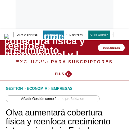
Últimas Noticias
Empresas G
Empresas
G de Gestión
Finanzas
Lo último
Peru Quiosco
SUSCRÍBETE
Portada
EXCLUSIVO PARA SUSCRIPTORES
Empresas
PLUS
G
Management & Empleo
GESTION
>
ECONOMIA
>
EMPRESAS
Economía
Añadir
Gestión
como fuente preferida en
Mercados
Olva aumentará cobertura
Perú
física y reenfoca crecimiento
Política