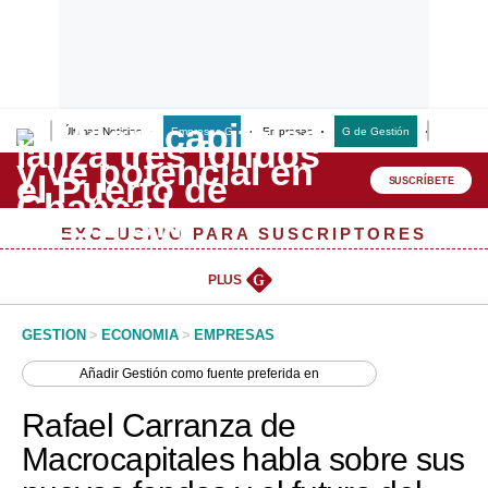
Últimas Noticias
Empresas G
Empresas
G de Gestión
Finanzas
Lo último
Peru Quiosco
SUSCRÍBETE
Portada
EXCLUSIVO PARA SUSCRIPTORES
Empresas
PLUS
G
Management & Empleo
GESTION
>
ECONOMIA
>
EMPRESAS
Economía
Añadir
Gestión
como fuente preferida en
Mercados
Rafael Carranza de
Perú
Macrocapitales habla sobre sus
Política