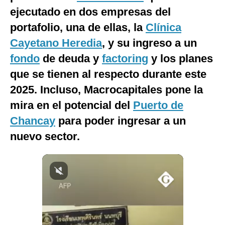
ejecutado en dos empresas del
Notas Contratadas
portafolio, una de ellas, la
Clínica
Podcast
Cayetano Heredia
, y su ingreso a un
Gestión TV
fondo
de deuda y
factoring
y los planes
Videos
que se tienen al respecto durante este
2025. Incluso, Macrocapitales pone la
Fotogalerías
mira en el potencial del
Puerto de
Chancay
para poder ingresar a un
nuevo sector.
gestion.pe
¿quiénes
Somos?
Términos
Y
Condiciones
Política
De
Privacidad