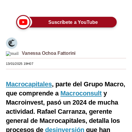
Únete a nuestro canal
Moda
Estilos
Suscríbete a YouTube
Mundo
EEUU
Vanessa Ochoa Fattorini
México
13/01/2025 19H07
España
Internacional
Macrocapitales
, parte del Grupo Macro,
Tecnología
que comprende a
Macroconsult
y
Macroinvest, pasó un 2024 de mucha
Club del Suscriptor
actividad. Rafael Carranza, gerente
Mix
general de Macrocapitales, detalla los
G de Gestión
procesos de
desinversión
que han