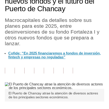
nuevos fondos y el futuro del
Puerto de Chancay
Tu Dinero
Finanzas Personales
Macrocapitales da detalles sobre sus
planes para este 2025, entre
Inmobiliarias
desinversiones de su fondo Fortaleza I y
otros nuevos fondos que se prepara a
Plus G
lanzar.
Opinión
Cofide: “En 2025 financiaremos a fondos de inversión,
fintech y empresas no reguladas”
Editorial
Pregunta de hoy
Blogs
Tendencias
El Puerto de Chancay atrae la atención de diversos actores
Lujo
de los principales sectores económicos.
Viajes