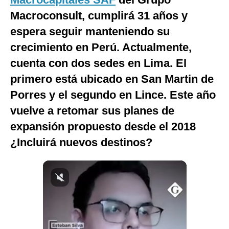
Notas Contratadas
Macroconsult, cumplirá 31 años y
espera seguir manteniendo su
Podcast
crecimiento en Perú. Actualmente,
Gestión TV
cuenta con dos sedes en Lima. El
Videos
primero está ubicado en San Martin de
Porres y el segundo en Lince. Este año
Fotogalerías
vuelve a retomar sus planes de
expansión propuesto desde el 2018
gestion.pe
¿Incluirá nuevos destinos?
¿quiénes
Somos?
Términos
Y
Condiciones
Política
De
Privacidad