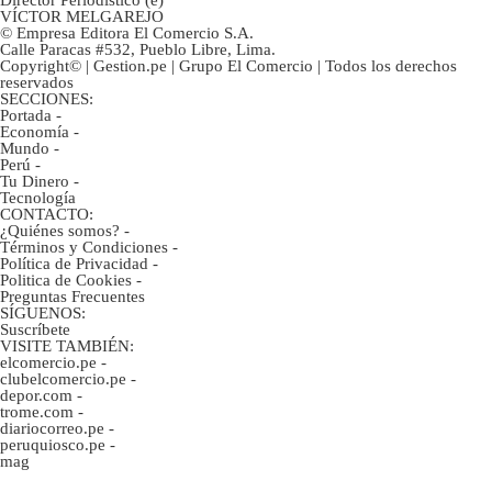
VÍCTOR MELGAREJO
© Empresa Editora El Comercio S.A.
Calle Paracas #532, Pueblo Libre, Lima.
Copyright© | Gestion.pe | Grupo El Comercio | Todos los derechos
reservados
SECCIONES:
Portada
-
Economía
-
Mundo
-
Perú
-
Tu Dinero
-
Tecnología
CONTACTO:
¿Quiénes somos?
-
Términos y Condiciones
-
Política de Privacidad
-
Politica de Cookies
-
Preguntas Frecuentes
SÍGUENOS:
Suscríbete
VISITE TAMBIÉN:
elcomercio.pe
-
clubelcomercio.pe
-
depor.com
-
trome.com
-
diariocorreo.pe
-
peruquiosco.pe
-
mag