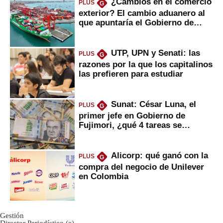
¿Cambios en el comercio
PLUS
G
exterior? El cambio aduanero al
que apuntaría el Gobierno de
Fujimori
UTP, UPN y Senati: las
PLUS
G
razones por la que los capitalinos
las prefieren para estudiar
Sunat: César Luna, el
PLUS
G
primer jefe en Gobierno de
Fujimori, ¿qué 4 tareas se
marcan urgentes?
Alicorp: qué ganó con la
PLUS
G
compra del negocio de Unilever
en Colombia
Gestión
Director Periodístico (e)