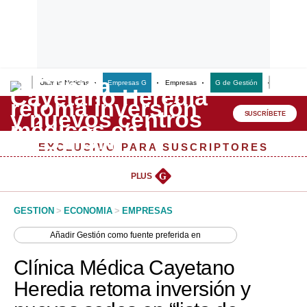
Últimas Noticias
Empresas G
Empresas
G de Gestión
Finanzas
Lo último
Peru Quiosco
SUSCRÍBETE
Portada
EXCLUSIVO PARA SUSCRIPTORES
Empresas
PLUS
G
Management & Empleo
GESTION
>
ECONOMIA
>
EMPRESAS
Economía
Añadir
Gestión
como fuente preferida en
Mercados
Clínica Médica Cayetano
Perú
Heredia retoma inversión y
Política