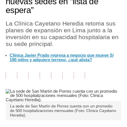
nuevas sedes en “lista de
espera”
Tu Dinero
Finanzas Personales
La Clínica Cayetano Heredia retoma sus
planes de expansión en Lima junto a la
Inmobiliarias
inversión en su capacidad hospitalaria en
su sede principal.
Plus G
Clínica Javier Prado regresa a negocio que mueve S/
Opinión
190 mllns y adquiere terreno, ¿qué alista?
Editorial
Pregunta de hoy
Blogs
Tendencias
La sede de San Martín de Porres cuenta con un promedio
de 500 hospitalizaciones mensuales (Foto: Clínica Cayetano
Lujo
Heredia).
Viajes