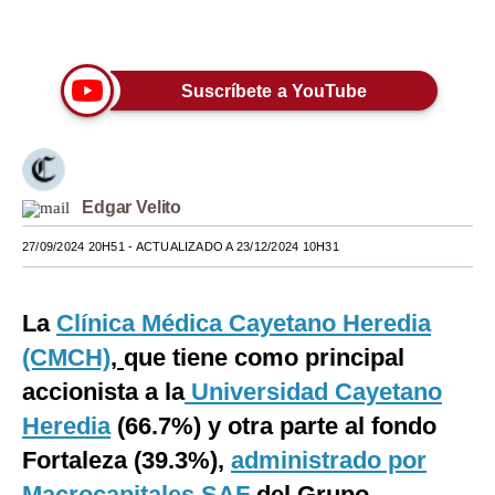
Únete a nuestro canal
Moda
Estilos
Suscríbete a YouTube
Mundo
EEUU
Edgar Velito
México
27/09/2024 20H51
- ACTUALIZADO A 23/12/2024 10H31
España
Internacional
La
Clínica Médica Cayetano Heredia
Tecnología
(CMCH)
,
que tiene como principal
Club del Suscriptor
accionista a la
Universidad Cayetano
Heredia
(66.7%) y otra parte al fondo
Mix
Fortaleza (39.3%),
administrado por
G de Gestión
Macrocapitales SAF
del Grupo