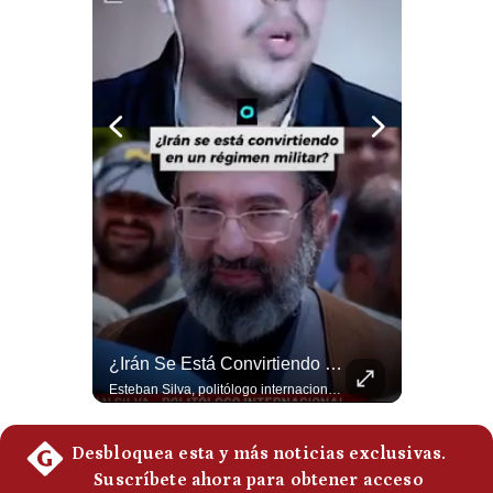
Politica
De
Cookies
Preguntas
Frecuentes
Tragedia En Tailandia: Joven De 14 Años Ataca A Su Familia Y Colegio | Gestión Mundo
¿Irán Se Está Convirtiendo En Un Régimen Militar? | #radar24
Un adolescente de 14 años mató a sus abuelos y luego atacó su colegio de secundaria en Tailandia, dejando cinco fallecidos adicionales y más de 30 heridos antes de quitarse la vida. Según las autoridades y el primer ministro Anutin Charnvirakul, el hecho habría sido motivado por estrés académico extremo. El suceso reabre el debate sobre la alta posesión de armas de fuego en el país asiático. #Tailandia #Noticias #UltimaHora #NoticiasInternacionales #Shorts 👉 Suscríbete y activa la campana para no perderte nuestro análisis diario. 🌎 Síguenos en nuestras redes sociales: 📌 Web oficial: https://gestion.pe/mundo/ 📌 LinkedIn: http://bit.ly/3HYIET0 📌 X (Twitter): http://bit.ly/4noZtX9 📌 TikTok: http://bit.ly/4evB6TO
Esteban Silva, politólogo internacional, señala que algunos analistas consideran que la estructura religiosa iraní estaría sirviendo para sostener el poder de una cúpula militar. Explica que la Guardia Revolucionaria está aumentando su influencia sobre la seguridad, las decisiones estratégicas y hasta asuntos económicos como el estrecho de Ormuz. #Iran #GuardiaRevolucionaria #Geopolitica #NoticiasInternacionales #Shorts 👉 Suscríbete y activa la campana para no perderte nuestro análisis diario. 🌎 Síguenos en nuestras redes sociales: 📌 Web oficial: https://gestion.pe/mundo/ 📌 LinkedIn: http://bit.ly/3HYIET0 📌 X (Twitter): http://bit.ly/4noZtX9 📌 TikTok: http://bit.ly/4evB6TO